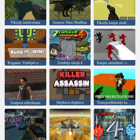
Pikseļu izdzīvošana
Jurassic Dino Medības
Pikseļu kaujas multiplayer
Kogama: Veidojiet uzvaru
Zombiju misija 4
Kaujas simulators: skaitītājs Stickman
Slepkava slepkava
Transportlīdzekļu karu multiplayer 2020
Snaipera uzbrukums