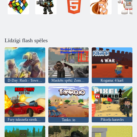
Līdzīgi flash spēles
D-Day: Rush - Tower Defense
Maskēts spēki: Zombie Survival
Kogama: 4 karš
Fury tuksneša streika ceļš
Pikseļu karavīrs
Tanko. io