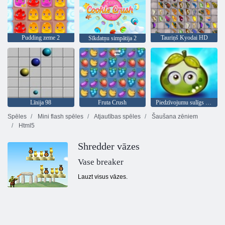
Pudding zeme 2
Tauriņš Kyodai HD
Sīkdatņu simpātija 2
Līnija 98
Fruta Crush
Piedzīvojumu sulīgs ogas
Spēles
Mini flash spēles
Atjautības spēles
Šaušana zēniem
Html5
Shredder vāzes
Vase breaker
Lauzt visus vāzes.