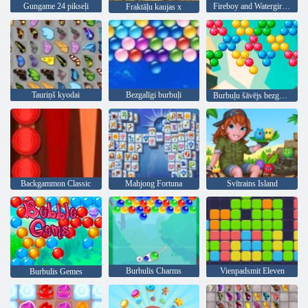
Gungame 24 pikseļi
Fireboy and Watergirl 4: Kristāla templis
Fraktāļu kaujas x
Tauriņš kyodai
Bezgalīgi burbuļi
Burbuļu šāvējs bezgalīgs
Backgammon Classic
Mahjong Fortuna
Svītrains Island
Burbulis Charms
Vienpadsmit Eleven
Burbulis Gemes