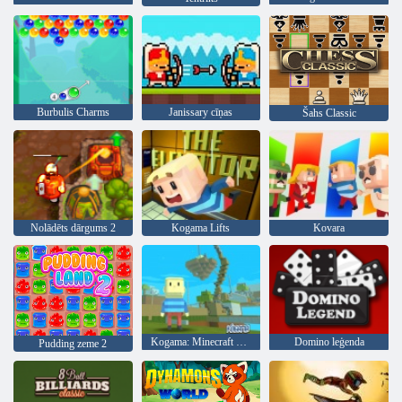
Burbulis Charms
Janissary cīņas
Šahs Classic
Nolādēts dārgums 2
Kogama Lifts
Kovara
Kogama: Minecraft Sky Land
Domino leģenda
Pudding zeme 2