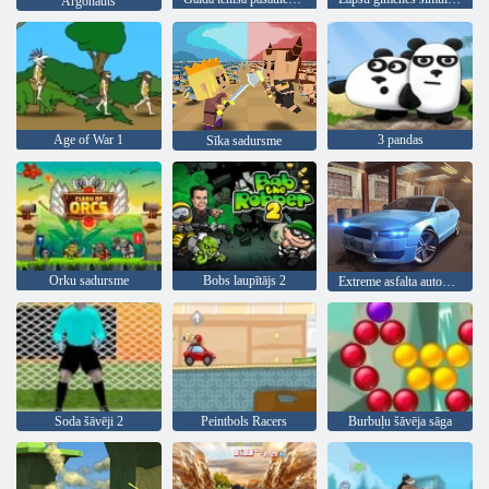
Argonauts
Age of War 1
3 pandas
Sīka sadursme
Orku sadursme
Bobs laupītājs 2
Extreme asfalta automašīnu sacīkstes
Soda šāvēji 2
Peintbols Racers
Burbuļu šāvēja sāga