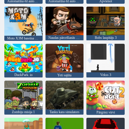
Automašīna ēd automašīnu 4
Automašīna ēd automašīnu 2
Apvienot
Naudas pārcelšanās 3 apsardzes pienākums
Bobs laupītājs 3
Moto X3M baseina ballīte
DuckPark. io
Vekss 3
Yeti sajūta
Zombiju misija 1
Tanku kara simulators
Pārgriez virvi