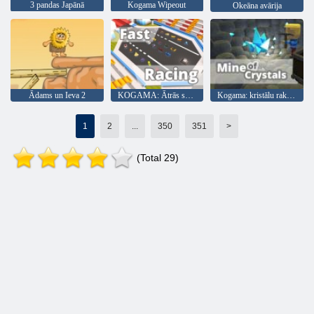
3 pandas Japānā
Kogama Wipeout
Okeāna avārija
Ādams un Ieva 2
KOGAMA: Ātrās sacīkstes
Kogama: kristālu raktuve
1
2
...
350
351
>
(Total 29)