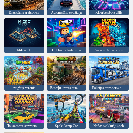
Braukšana ar dubļiem
Automašīnu evolūcija
Kiberbeisbola dēlis
Mikro TD
Obblox lielgabals. io
Varoņi Uzmanieties
Augšup varonis
Bezceļu kravas automašīnu braukšanas spēle
Policijas transporta spēle
Taksometra stāvvieta Braukšana
Spēle Ramp Car
Naftas tankkuģu spēle