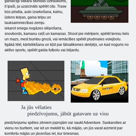
garlaicīgi vakara stundas uztraukums,
it īpaši, ja uzaicināts spēlēt citu. Trase
būs pilsēta, auto izsekošana, kalnu,
ūdens telpas, gaisa telpu un
lauksaimniecības zemju.
iekarot sniega nogāzes slēpošana,
snovbords, kamanu ceļš un kamanas. Shoot pie mērķiem, spēlēt tenisu liels
un mazs, mest bumbu grozā, vai iemācīties spēlēt pludmales volejbolu.
Ilgākā lēkt, kārtslēkšana un kļūt par tālsatiksmes skrējējs, un kad noguris no
aktīvo sportu, spēlēt galda futbolu vai biljardu.
Ja jūs vēlaties
piedzīvojumu, jābūt gatavam uz visu
piedzīvojumu spēles zēniem joprojām var saukt Adventure. Saskaroties ar
vienu no burtiem, var iet un meklēt to, kā mājās, un jūs varat aizmirst par
komfortu mājās un jācenšas iet, kur briesmas.