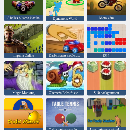
8 balles biljarda klasika
Moto x3m
Dynamons World
Imperia Online
Darbvirsmas sacīkstes 2
1212!
Magic Mahjong
Gliemeža Bobs 6: ziemas stāsts
Suši backgammon
Galda tenisa pasaules tūre
Lapsu ģimenes simulators