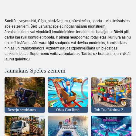
Sacīkšu, voynushki, Cīņa, piedzīvojumu, būvniecība, sporta – visi tiešsaistes
spēles zēniem. Šeit jūs varat spēlēt, nogalināšanu monstriem,
ārvalstniekiem, vai vienkārši ienaidniekiem ienaidnieks bataljonu. Būvēt pili,
darbā karavīri kontrolēt robotu. Ir pilnīgi neapdomāti rotaļlietas, kur jūra asiņu
un iznīcināšanu. Jūs varat kļūt snaiperis vai devība mednieks, kamikadzes
ninjas un transformators. Aizņemt daudz izpletņlēkšana un piedziņas
tankiem, bet ar Supermenu veikt varoņdarbus. Tad iet uz braucienu, un atklāt
jaunu galaktiku.
Jaunākais Spēles zēniem
Bezceļu braukšanas spēle
Obijs Cart Rush
Tuk Tuk Rikshaw 2022