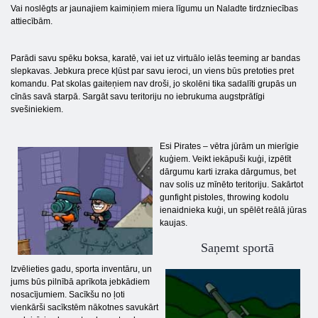
Vai noslēgts ar jaunajiem kaimiņiem miera līgumu un Naladte tirdzniecības
attiecībām.
Parādi savu spēku boksa, karatē, vai iet uz virtuālo ielās teeming ar bandas
slepkavas. Jebkura prece kļūst par savu ieroci, un viens būs pretoties pret
komandu. Pat skolas gaiteņiem nav droši, jo skolēni tika sadalīti grupās un
cīnās savā starpā. Sargāt savu teritoriju no iebrukuma augstprātīgi
svešiniekiem.
Esi Pirates – vētra jūrām un mierīgie
kuģiem. Veikt iekāpuši kuģi, izpētīt
dārgumu karti izraka dārgumus, bet
nav solis uz mīnēto teritoriju. Sakārtot
gunfight pistoles, throwing kodolu
ienaidnieka kuģi, un spēlēt reālā jūras
kaujas.
Saņemt sportā
Izvēlieties gadu, sporta inventāru, un
jums būs pilnībā aprīkota jebkādiem
nosacījumiem. Sacīkšu no ļoti
vienkārši sacīkstēm nākotnes savukārt