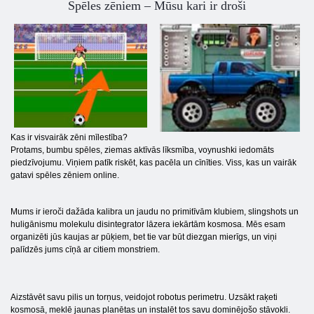
Spēles zēniem – Mūsu kari ir droši
Kas ir visvairāk zēni mīlestība?
Protams, bumbu spēles, ziemas aktīvās līksmība, voynushki iedomāts
piedzīvojumu. Viņiem patīk riskēt, kas pacēla un cīnīties. Viss, kas un vairāk
gatavi spēles zēniem online.
Mums ir ieroči dažāda kalibra un jaudu no primitīvām klubiem, slingshots un
huligānismu molekulu disintegrator lāzera iekārtām kosmosa. Mēs esam
organizēti jūs kaujas ar pūķiem, bet tie var būt diezgan mierīgs, un viņi
palīdzēs jums cīņā ar citiem monstriem.
Aizstāvēt savu pilis un torņus, veidojot robotus perimetru. Uzsākt raķeti
kosmosā, meklē jaunas planētas un instalēt tos savu dominējošo stāvokli.