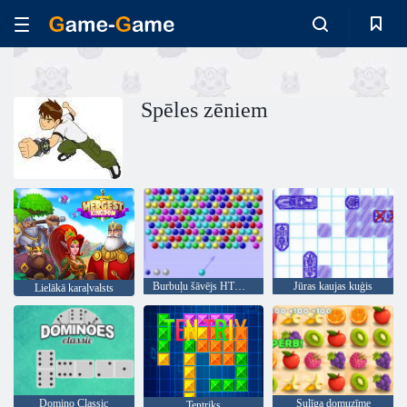
Spēles zēniem
Burbuļu šāvējs HTML5
Jūras kaujas kuģis
Lielākā karaļvalsts
Domino Classic
Sulīga domuzīme
Tentriks