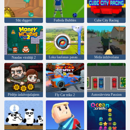
Sīki diggeri
Futbola Bubbles
Cube City Racing
Loka šaušanas pasaules tūre
Meža izdzīvošana
Naudas virzītāji 2
Pēdējo izdzīvojušajiem
Autostāvvieta Passion
Fly Car triks 2