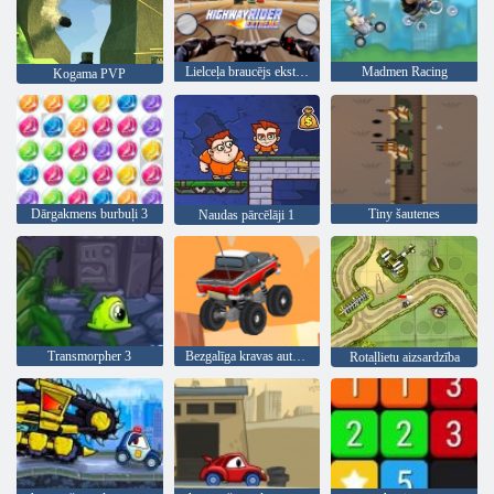
Lielceļa braucējs ekstrēms
Madmen Racing
Kogama PVP
Dārgakmens burbuļi 3
Tiny šautenes
Naudas pārcēlāji 1
Transmorpher 3
Bezgalīga kravas automašīna
Rotaļlietu aizsardzība