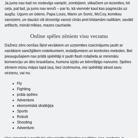
Ja jums nav bail no nodevīgs vampīri, zombijiem, vilkačiem un kosmitov, hit
ceļa, pat tad, ja jums nav ieroči – par to, kā vienmēr kaut kas pagriezās uz
augšu. Uguns un ūdens, Papa Louis, Mario un Sonic, McCoy, komiksu
varoņiem, un daudzi citi drosmīgi varoņi cīnās pret bīstamām radībām, savākt
artifacts, risināt mīklas, mazes caurlaide.
Online spēles zēniem visu vecumu
Dažreiz zēni cenšas šķist vecākiem un uzņemties izaicinājumu jautri ar
vairākiem sarežģītiem noteikumiem, iestatījumiem un kontroles metodes. Bet
pieaugušajiem nav prātā spēlētāji ir jautri flash rotaļlieta ar minimālu
konvenciju un ātru braukšanu, humora izjūtu un bērnišķīgo naivums. Spēles
zēniem mūsu mājas lapā ļauj, bez izņēmuma, visi spēlētāji atrast savu
virzienu, vai nu:
Fly
Fighting
prāta spēles
Adventure
ekonomiskā stratēģija
Sports
Roboti
Shooting
Adventure