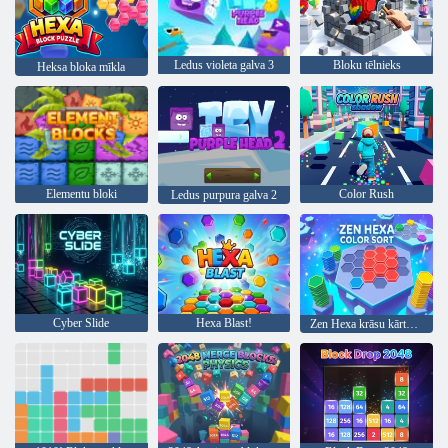
Ledus violeta galva 3
Bloku tēlnieks
Heksa bloka mīkla
Elementu bloki
Color Rush
Ledus purpura galva 2
Cyber Slide
Hexa Blast!
Zen Hexa krāsu kārtošana