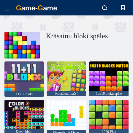
Krāsainu bloki spēles
Rotaļlietu mačs!
10x10 bloku spēle
11x11 bloki
Krāsu bloki
2020 Plus
Vienpadsmit Eleven