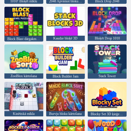
1010! Bloķēt mīklu
2048 Apvienot blokus: fizika
Block Drop 2048
Kaudze bloķē 3D
Bloķēt Drop 1010
Block Blast dārgakmeņu mīkla
ZooBlox kārtošana
Stack Tower
Block Builder Jam
Kinētiskā mīkla
Burvju bloku kārtošana
Blocky Set 3D ķieģeļu konstrukcijas