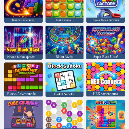
Raķešu atlēciens
Trakā mača 3
Koka Hexa rūpnīca
Bloku šāvējs
Super Blast Ultra!
Neona bloku sprādziens
Blocks Adventure Jungle Saga
HEX savienojums
Bloķēt Sudoku