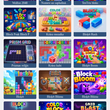
Wolfoo 2048
Nomest un sapludināt 2048
TenTrix bloks
Block Peak Block Puzzle
Krāsu mozaīka
Bloķēt Rush
Prizmas režģis
Krāsu kubi
Bloķēt Boom
Bloķēt
Bloķēt Blūmu
Bloķēt Blūmu