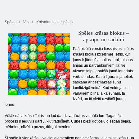
Spēles
Visi
Krāsainu bloki spēles
Spēles krāsas blokus –
apkopo un sadalīti
Pašreizējā versija tiešsaistes spēles
krāsas blokus izcelsmei Tetris, kur
jums ir jānosūta bultas kubi, taisnas
līnijas un pārtraukumiem, lai tie
aizņem telpu apakšā jomā ierindots
veikls rindas. Katra figūra ir jānotiek
saskaņā ar bezmaksas šūnu
tamlīdzīgā veidā. Kad veidojas no
vairākiem pilna laika šūnām, tā
izzūd, un tā vietā uzstādīt jaunu
formu.
Vēlāk nāca krāsu Tetris, un tad daudz variācijas virtuālā fun. Tagad šis
process ir ieguvis garšu, kļūt radošiem. Cubes bieži dot ceļu diezgan sejas,
mēbeles, cilvēku pozas, dārgakmeņiem.
Šī spēle ir vienkāršs – velciet elementiem nepieciešams, lai atbilstu krāsu, un