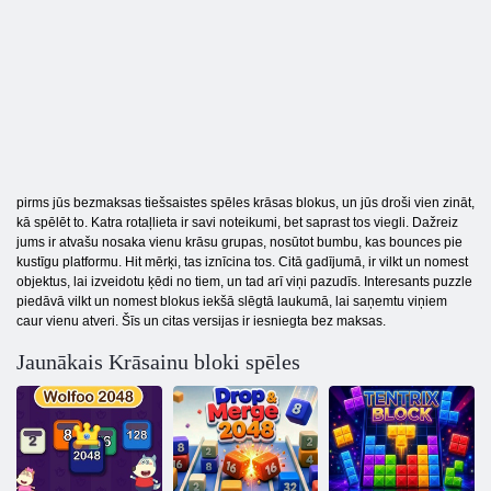
pirms jūs bezmaksas tiešsaistes spēles krāsas blokus, un jūs droši vien zināt,
kā spēlēt to. Katra rotaļlieta ir savi noteikumi, bet saprast tos viegli. Dažreiz
jums ir atvašu nosaka vienu krāsu grupas, nosūtot bumbu, kas bounces pie
kustīgu platformu. Hit mērķi, tas iznīcina tos. Citā gadījumā, ir vilkt un nomest
objektus, lai izveidotu ķēdi no tiem, un tad arī viņi pazudīs. Interesants puzzle
piedāvā vilkt un nomest blokus iekšā slēgtā laukumā, lai saņemtu viņiem
caur vienu atveri. Šīs un citas versijas ir iesniegta bez maksas.
Jaunākais Krāsainu bloki spēles