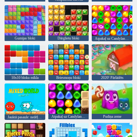
Gumijas bloki
Dārglietu bloki
Atpakaļ uz Candyland 2
10x10 bloku mīkla
Briesmoņu bloki
2020! Pārlādēts
Atpakaļ uz Candyland 4: Lollipop Garden
Pudiņa zeme
Jauktā pasaule: nedēļas nogale