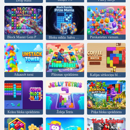
Drop Rush
Block Master Gem Puzzle
Pieskarieties vienumam Out 3D
Bloku mīkla: balvu mānija
Atkausēt torni
Plūsmas sprādziens
Kafijas sērkociņu bloku mīkla
Krāsu bloka sprādziens
Želeja Tetris
Pūķa bloka sprādziens