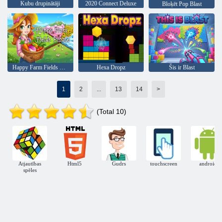
Kubu drupinātāji
2020 Connect Deluxe
Bloķēt Pop Blast
Happy Farm Fields Puzle
Hexa Dropz
Šis ir Blast
1
2
...
13
14
>
(Total 10)
Atjautības
Html5
Gudrs
touchscreen
android
spēles