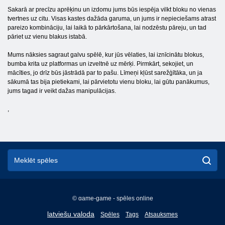
Sakarā ar precīzu aprēķinu un izdomu jums būs iespēja vilkt bloku no vienas
tvertnes uz citu. Visas kastes dažāda garuma, un jums ir nepieciešams atrast
pareizo kombināciju, lai laikā to pārkārtošana, lai nodzēstu pāreju, un tad
pāriet uz vienu blakus istabā.
Mums nāksies sagraut galvu spēlē, kur jūs vēlaties, lai iznīcinātu blokus,
bumba krita uz platformas un izveltnē uz mērķi. Pirmkārt, sekojiet, un
mācīties, jo drīz būs jāstrādā par to pašu. Līmeņi kļūst sarežģītāka, un ja
sākumā tas bija pietiekami, lai pārvietotu vienu bloku, lai gūtu panākumus,
jums tagad ir veikt dažas manipulācijas.
,
© game-game - spēles online
English
latviešu valoda
Spēles
Tags
Atsauksmes