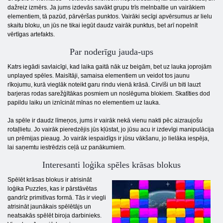
dažreiz izmērs. Ja jums izdevās savākt grupu trīs melnbaltie un vairākiem
elementiem, tā pazūd, pārvēršas punktos. Vairāki secīgi apvērsumus ar lielu
skaitu bloku, un jūs ne tikai iegūt daudz vairāk punktus, bet arī nopelnīt
vērtīgas artefakts.
Par noderīgu jauda-ups
Katrs iegādi savlaicīgi, kad laika gaitā nāk uz beigām, bet uz lauka joprojām
unplayed spēles. Maisītāji, samaisa elementiem un veidot tos jaunu
rīkojumu, kurā vieglāk noteikt garu rindu vienā krāsā. Cirvīši un biti lauzt
barjeras rodas sarežģītākas posmiem un noslēguma blokiem. Skatīties dod
papildu laiku un iznīcināt mīnas no elementiem uz lauka.
Ja spēle ir daudz līmeņos, jums ir vairāk nekā vienu nakti pēc aizraujošu
rotaļlietu. Jo vairāk pieredzējis jūs kļūstat, jo jūsu acu ir izdevīgi manipulācija
un prēmijas pieaug. Jo vairāk iespaidīgs ir jūsu vākšanu, jo lielāka iespēja,
lai saņemtu iestrēdzis ceļā uz panākumiem.
Interesanti loģika spēles krāsas blokus
Spēlēt krāsas blokus ir atrisināt
loģika Puzzles, kas ir pārstāvētas
gandrīz primitīvas formā. Tās ir viegli
atrisināt jaunākais spēlētājs un
neatsakās spēlēt biroja darbinieks.