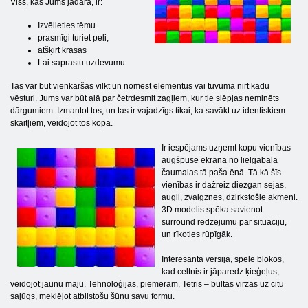
Viss, kas Jums jādara, ir:
Izvēlieties tēmu
prasmīgi turiet peli,
atšķirt krāsas
Lai saprastu uzdevumu
Tas var būt vienkāršas vilkt un nomest elementus vai tuvumā nirt kādu
vēsturi. Jums var būt alā par četrdesmit zagļiem, kur tie slēpjas neminēts
dārgumiem. Izmantot tos, un tas ir vajadzīgs tikai, ka savākt uz identiskiem
skaitļiem, veidojot tos kopā.
Ir iespējams uzņemt kopu vienības
augšpusē ekrāna no lielgabala
čaumalas tā paša ēnā. Tā kā šīs
vienības ir dažreiz diezgan sejas,
augļi, zvaigznes, dzirkstošie akmeņi.
3D modelis spēka savienot
surround redzējumu par situāciju,
un rīkoties rūpīgāk.
Interesanta versija, spēle blokos,
kad celtnis ir jāparedz ķieģeļus,
veidojot jaunu māju. Tehnoloģijas, piemēram, Tetris – bultas virzās uz citu
sajūgs, meklējot atbilstošu šūnu savu formu.