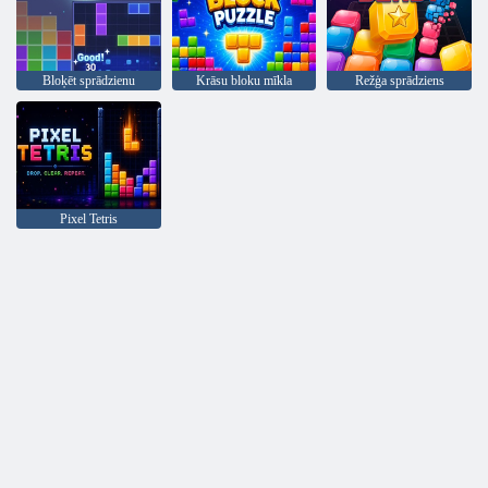
Bloķēt sprādzienu
Krāsu bloku mīkla
Režģa sprādziens
Pixel Tetris