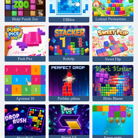
Bloķē Puzzle Zoo
Lodziņš Pieskarieties Kārtot
Fillblox
Push Pics
Krāvējs
Sweet Flip
Apvienot 10
Perfekts piliens
Bloks Blaster
Bloķēt VS
Fancy nirējs