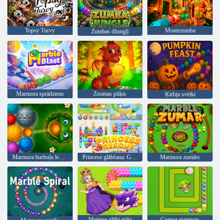
Topsy Turvy
Montezumba
Zumbas džungļi
Marmora sprādziens
Zoomas pūķis
Ķirbju svētki
Marmora burbuļu leģenda
Princese glābšana: Glābiet meiteni
Marmora zumārs
Meitene glābj pūķi
Cumpa marmors