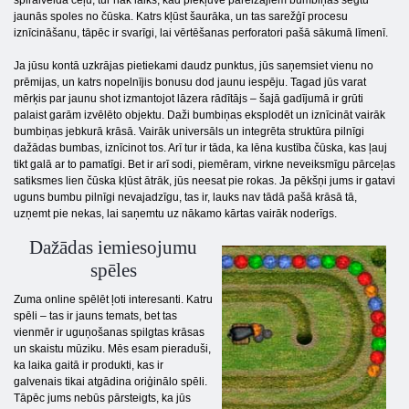
spirālveida ceļu, tur nāk laiks, kad piekļuve pareizajiem bumbiņas segtu
jaunās spoles no čūska. Katrs kļūst šaurāka, un tas sarežģī procesu
iznīcināšanu, tāpēc ir svarīgi, lai vērtēšanas perforatori pašā sākumā līmenī.
Ja jūsu kontā uzkrājas pietiekami daudz punktus, jūs saņemsiet vienu no
prēmijas, un katrs nopelnījis bonusu dod jaunu iespēju. Tagad jūs varat
mērķis par jaunu shot izmantojot lāzera rādītājs – šajā gadījumā ir grūti
palaist garām izvēlēto objektu. Daži bumbiņas eksplodēt un iznīcināt vairāk
bumbiņas jebkurā krāsā. Vairāk universāls un integrēta struktūra pilnīgi
dažādas bumbas, iznīcinot tos. Arī tur ir tāda, ka lēna kustība čūska, kas ļauj
tikt galā ar to pamatīgi. Bet ir arī sodi, piemēram, virkne neveiksmīgu pārceļas
satiksmes lien čūska kļūst ātrāk, jūs neesat pie rokas. Ja pēkšņi jums ir gatavi
uguns bumbu pilnīgi nevajadzīgu, tas ir, lauks nav tādā pašā krāsā tā,
uzņemt pie nekas, lai saņemtu uz nākamo kārtas vairāk noderīgs.
Dažādas iemiesojumu
spēles
Zuma online spēlēt ļoti interesanti. Katru
spēli – tas ir jauns temats, bet tas
vienmēr ir uguņošanas spilgtas krāsas
un skaistu mūziku. Mēs esam pieraduši,
ka laika gaitā ir produkti, kas ir
galvenais tikai atgādina oriģinālo spēli.
Tāpēc jums nebūs pārsteigts, ka jūs