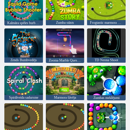
Zumba stāsts
Frogtastic marmora piedzīvojums
Kalmāra spēles burbuļu šāvējs
Zends Bumbvedējs
TD Neona Shoot
Zooma Marble Quest 3d
Spirālveida sadursme
Marmora šāvēja
Zumbas meklējumi