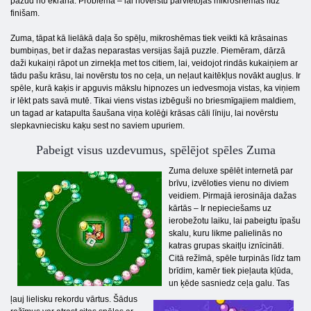
pazūd no ekrāna. Problēma – lai novērstu pārvietojas mikroshēmas līdz
finišam.
Zuma, tāpat kā lielākā daļa šo spēļu, mikroshēmas tiek veikti kā krāsainas
bumbiņas, bet ir dažas neparastas versijas šajā puzzle. Piemēram, dārzā
daži kukaiņi rāpot un zirnekļa met tos citiem, lai, veidojot rindās kukaiņiem ar
tādu pašu krāsu, lai novērstu tos no ceļa, un neļaut kaitēkļus novākt augļus. Ir
spēle, kurā kaķis ir apguvis mākslu hipnozes un iedvesmoja vistas, ka viņiem
ir lēkt pats savā mutē. Tikai viens vistas izbēguši no briesmīgajiem maldiem,
un tagad ar katapulta šaušana viņa kolēģi krāsas cāli līniju, lai novērstu
slepkavniecisku kaķu sest no saviem upuriem.
Pabeigt visus uzdevumus, spēlējot spēles Zuma
Zuma deluxe spēlēt internetā par
brīvu, izvēloties vienu no diviem
veidiem. Pirmajā ierosināja dažas
kārtās – Ir nepieciešams uz
ierobežotu laiku, lai pabeigtu īpašu
skalu, kuru likme palielinās no
katras grupas skaitļu iznīcināti.
Citā režīmā, spēle turpinās līdz tam
brīdim, kamēr tiek pieļauta kļūda,
un ķēde sasniedz ceļa galu. Tas
ļauj lielisku rekordu vārtus. Šādus