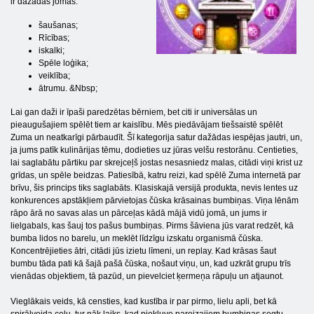
ir dažādas jomas:
šaušanas;
Rīcības;
iskalki;
Spēle loģika;
veiklība;
ātrumu. &Nbsp;
Lai gan daži ir īpaši paredzētas bērniem, bet citi ir universālas un
pieaugušajiem spēlēt tiem ar kaislību. Mēs piedāvājam tiešsaistē spēlēt
Zuma un neatkarīgi pārbaudīt. Šī kategorija satur dažādas iespējas jautri, un,
ja jums patīk kulinārijas tēmu, dodieties uz jūras velšu restorānu. Centieties,
lai saglabātu pārtiku par skrejceļš jostas nesasniedz malas, citādi viņi krist uz
grīdas, un spēle beidzas. Patiesībā, katru reizi, kad spēlē Zuma internetā par
brīvu, šis princips tiks saglabāts. Klasiskajā versijā produkta, nevis lentes uz
konkurences apstākļiem pārvietojas čūska krāsainas bumbiņas. Viņa lēnām
rāpo ārā no savas alas un pārceļas kādā mājā vidū jomā, un jums ir
lielgabals, kas šauj tos pašus bumbiņas. Pirms šāviena jūs varat redzēt, kā
bumba lidos no barelu, un meklēt līdzīgu izskatu organismā čūska.
Koncentrējieties ātri, citādi jūs izietu līmeni, un replay. Kad krāsas šaut
bumbu tāda pati kā šajā pašā čūska, nošaut viņu, un, kad uzkrāt grupu trīs
vienādas objektiem, tā pazūd, un pievelciet ķermeņa rāpuļu un atjaunot.
Vieglākais veids, kā censties, kad kustība ir par pirmo, lielu apli, bet kā