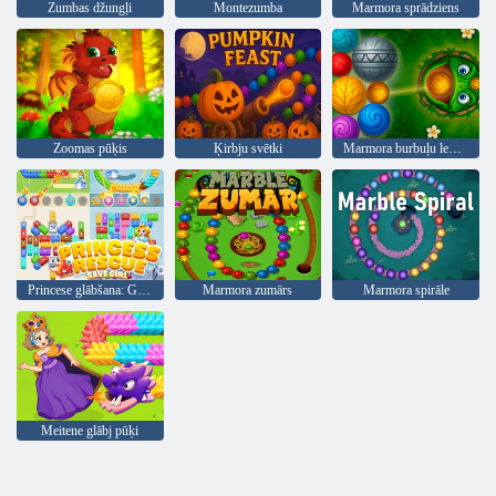
Zumbas džungļi
Montezumba
Marmora sprādziens
Zoomas pūķis
Ķirbju svētki
Marmora burbuļu leģenda
Princese glābšana: Glābiet meiteni
Marmora zumārs
Marmora spirāle
Meitene glābj pūķi