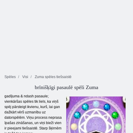
Spēles
Visi
Zuma spēles tiešsaistē
brīnišķīgi pasaulē spēli Zuma
gadījuma & ndash pasaule;
vienkāršas spēles tik liels, ka viņš
spēj pārsteigt ikvienu, kurš, lai gan
dažkārt vērš uzmanību uz
datorspēlēm. Viņu process neprasa
īpašas zināšanas, un viņi bieži vien
ir pieejami tiešsaistē. Starp šķirnēm