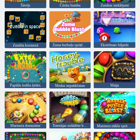
Šāvējs
Čūsku bumba
Zumbas meklējumi
Zuma burbuļu sprādziens
Ekstrēmais biljards
Zumbla kosmosā
Papildu lodīšu ķēdes
Maija
Medus nepatikšanas
Marmora domuzīme
Totemijas nolādētie bumbiņas
Marmora mīklu sprādziens