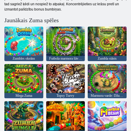
tad sagriež ķēdi un nospiež to atpakaļ. Koncentrējieties uz krāsu pretī un
izmantot palīdzību bonus bumbiņas.
Jaunākais Zuma spēles
Zumbles okeāns
Futbola marmora šāvēja
Zumbla stāsts
Mega Zuma
Topsy Turvy
Marmora varde: Džungļu bumbas sprādziens