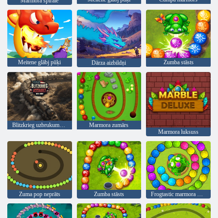
Marmora spirāle
Meitene glābj pūķi
Zumba stāsts
Dārza aizbildņi
Blitzkrieg uzbrukums: kara zona!
Marmora zumārs
Marmora luksuss
Zuma pop neprāts
Zumba stāsts
Frogtastic marmora piedzīvojums