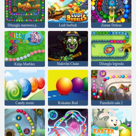
Džungļu marmora pop sprādziens
Ludi burbuļi
Zumar Deluxe
Halovīni Chain
Džungļu leģenda
Kitija Marbles
Candy zoom
Krāsains Rod
Pazudušā sala 2