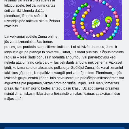
režīmus var atrast citas spēles ar
līdzīgu spēle, bet dalījums kārtās
šeit var tikt īstenota dažādi –
piemēram, līmenis spēles ir
uzvarējis pēc noteiktu skaitu žetonu
iznīcināti.
Lai veiksmīgi spēlētu Zuma online,
jūs varat izmantot dažas bonus
preces, kas parādās starp citiem skaitļiem. Lai aktivizētu bonusu, Jums ir
iekļaut to grupa plānoja to novērstu. Tātad, jūs varat pūst visus čipus noteiktā
rādiusā – bieži šāds bonuss ir norādīta ar bumbu. Vai pārvietot visu ķēdi
nelielā attālumā no ceļa galu – Tas tiek darīts ar bultu mikroshēmā. Aizkavēt
ķēdi, ko izmanto piemaksas pie pulksteņa. Spēlējot Zuma, jūs varat izmantot
taktiskos gājienus, kas palīdz aizsargāt pret zaudējumiem. Piemēram, ja jūs
iznīcināt grupu centrā ķēdes, būs neveiksme, un priekšējos mikroshēmas var
atgriezties pie pagātnes, virzās prom no finiša līnijas. Bieži vien, tomēr tas
prasa, lai malām šķelto ķēdes ar tādu pašu krāsu. Uzlabot savas prasmes
risināt dinamiskus mīklas Zuma tiešsaistē un citas līdzīgas atrakcijas mūsu
mājas lapā!