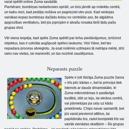
varat spēlēt online Zuma savādāk.
Piemēram, bumbiņas nedarbosies spirāli, un būs jārotē ap noteiktu centrā,
un katru reizi, kad pedāļa nošāva un pagrieziet otru pusi. Kad veidojas
vairākas kopas bumbiņas dažādu krāsu no centrālās ass, tie atgādina
apgrozības ventilatoru, bet jūs joprojām ir atvašu nosaka tieši tādu pašu
grupas shot.
Vēl viena iespēja, kad spēle Zuma spēlēt par brīvu piedāvājumus, iznīcinot
objektus, kas ir uzkrāta augšpusē spēles laukumu. Viņi Vāne, bet tas
nepadara procesu atvieglotu. Ja esat nolēmis uztriepes tā netrāpa mērķi, drīz
vairs nav vietas, lai manevrēt, un tas nozīmē zaudējumus.
Neparasts puzzle
Spēle ir ļoti līdzīga Zuma puzzle žanra
« trīs pēc kārtas », bet to princips tiek
īstenots ar daudz dinamiskāks. In
Zuma mikroshēmas ir pastāvīgā
kustībā, slīd uz leju, lai ekrāna centrā,
vai pārvietojas pa ceļu uz kādu
priekšmetu. Chips nevar samainīti, bet
jūs varat pievienot attēlus, lai
papildinātu tos, radot komplekti trīs vai
vairāk vienādas skaitļiem – šīs grupas