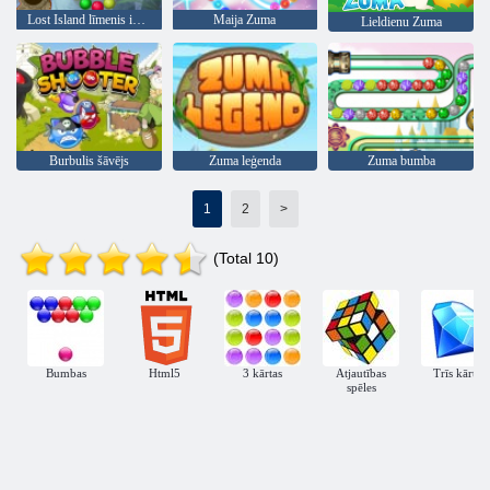
Lost Island līmenis iepakojumā
Maija Zuma
Lieldienu Zuma
Burbulis šāvējs
Zuma leģenda
Zuma bumba
1
2
>
(Total 10)
Bumbas
Html5
3 kārtas
Atjautības
Trīs kārtas
spēles