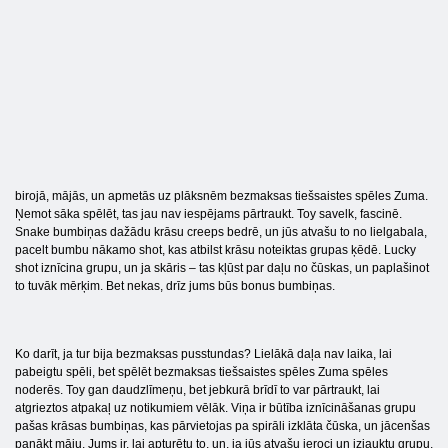
birojā, mājās, un apmetās uz plāksnēm bezmaksas tiešsaistes spēles Zuma.
Ņemot sāka spēlēt, tas jau nav iespējams pārtraukt. Toy savelk, fascinē.
Snake bumbiņas dažādu krāsu creeps bedrē, un jūs atvašu to no lielgabala,
pacelt bumbu nākamo shot, kas atbilst krāsu noteiktas grupas ķēdē. Lucky
shot iznīcina grupu, un ja skāris – tas kļūst par daļu no čūskas, un paplašinot
to tuvāk mērķim. Bet nekas, drīz jums būs bonus bumbiņas.
Ko darīt, ja tur bija bezmaksas pusstundas? Lielākā daļa nav laika, lai
pabeigtu spēli, bet spēlēt bezmaksas tiešsaistes spēles Zuma spēles
noderēs. Toy gan daudzlīmeņu, bet jebkurā brīdī to var pārtraukt, lai
atgrieztos atpakaļ uz notikumiem vēlāk. Viņa ir būtība iznīcināšanas grupu
pašas krāsas bumbiņas, kas pārvietojas pa spirāli izklāta čūska, un jācenšas
panākt māju. Jums ir, lai apturētu to, un, ja jūs atvašu ieroci un izjauktu grupu,