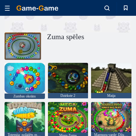
Zuma spēles
Dzirkste 2
Maija
Zumbas okeāns
Totemija: nolādēts marmors
Marmora varde: Džungļu bumbas sprādziens
Mega Zuma