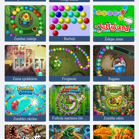
Zumbas mānija
Burbuļi
Želejas zeme
Zuma sprādziens
Frogtastic
Raganu
Futbola marmora šāvēja
Zumbla stāsts
Zumbles okeāns