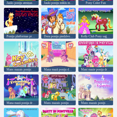
Jauks poniju atmiņas meklējums
Jauki poniju mīklu meklējumi
Pony Color Fun
Poniju platformas projekts: brīvdienu īpašais
Dora poniju piedzīvojums
Kelly Club Pony saģērbties
Mans mazais ponijs: galvenie krustneši
Mana mazā poniju deju studija
Mani mazie ponija draudzības burvju piedzīvojumi Ponyville
Mana mazā ponija draudzības bumba
Mans mazais poniju pils radītājs
Mans mazais ponijs ponyville mūžīgi