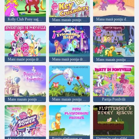
Kelly Club Pony saģērbties
Mana mazā poniju deju studija
Mans mazais ponijs: galvenie krustneši
Mani mazie ponija draudzības burvju piedzīvojumi Ponyville
Mana mazā ponija draudzības bumba
Mans mazais poniju pils radītājs
Mans mazais ponijs ponyville mūžīgi
Mans mazais poniju tauriņu salas piedzīvojums
Partija Ponilvilā
Poniju platformas projekts
Fluttershy zaķa glābšana