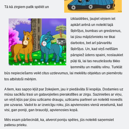
Tā kā zirgiem patīk spēlēt un
izklaidēties, ļaujiet viņiem iet
apkārt arēnā un noteikt tajā
šķēršļus, bumbas un gredzenus,
lai jūsu mājdzīvnieks ne tikai
darbotos, bet arī pārvarētu
šķēršļus. Un, kad viņš netīšām
pārspiež ūdens spaini, noslaukiet
pūķi tā, lai tas neuzkrāsotu tikko
ķemmētu un matētu vilnu. Turklāt
būs nepieciešams veikt citus uzdevumus, lai meklētu objektus un piemērotu
tos atbilstoši mērķim.
A tiem, kas sapņo kļūt par žokejiem, jau ir piedāvāta šī iespēja. Dodamies uz
mūsu sacīkšu trasi un gatavojieties pierakstīties ar zirgu. Sazinieties ar viņu,
un viņš kļūs par jūsu uzticamo draugu, uzticamu partneri un noteikti novedīs
pie uzvaras. Vadot to ar izveicīgu roku, jūs apvienosies vienā veselumā, kad
visi, gan poniji, gan braucēji, apvienosies kopā.
Mēs esam pārliecināti, ka, atverot poniju spēles, jūs noteikti saņemsiet
patiesu prieku.