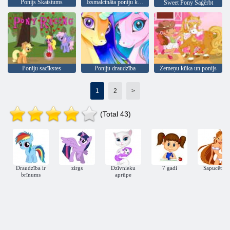
Ponijs Skaistums
Izsmalcināta poniju kleita
Sweet Pony Saģērbt
Poniju sacīkstes
Poniju draudzība
Zemeņu kūka un ponijs
1
2
>
(Total 43)
Draudzība ir
zirgs
Dzīvnieku
7 gadi
Sapucēties
brīnums
aprūpe