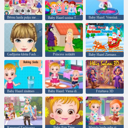
Bērnu lazda puķu meitene
Baby Hazel: Veterinārārsts
Baby Hazel uzzina Transportlīdzekļi
Gadījuma kleita Fashion
Princess nolādēt
Baby Hazel Ziemassvētku pārsteigums
Baby Hazel zinātnes gadatirgus spēle
Baby Hazel: Viena diena bērnudārzā
Frizētava 3D
Baby Fun Time
Mazuļa lazda zelta zivtiņa
Rapunzel Fashionista par Go