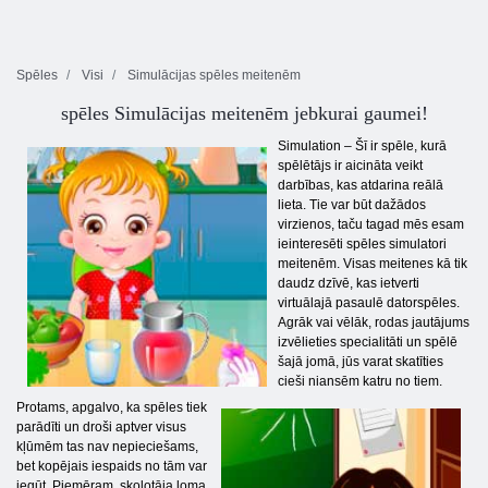
Spēles
Visi
Simulācijas spēles meitenēm
spēles Simulācijas meitenēm jebkurai gaumei!
Simulation – Šī ir spēle, kurā
spēlētājs ir aicināta veikt
darbības, kas atdarina reālā
lieta. Tie var būt dažādos
virzienos, taču tagad mēs esam
ieinteresēti spēles simulatori
meitenēm. Visas meitenes kā tik
daudz dzīvē, kas ietverti
virtuālajā pasaulē datorspēles.
Agrāk vai vēlāk, rodas jautājums
izvēlieties specialitāti un spēlē
šajā jomā, jūs varat skatīties
cieši niansēm katru no tiem.
Protams, apgalvo, ka spēles tiek
parādīti un droši aptver visus
kļūmēm tas nav nepieciešams,
bet kopējais iespaids no tām var
iegūt. Piemēram, skolotāja loma