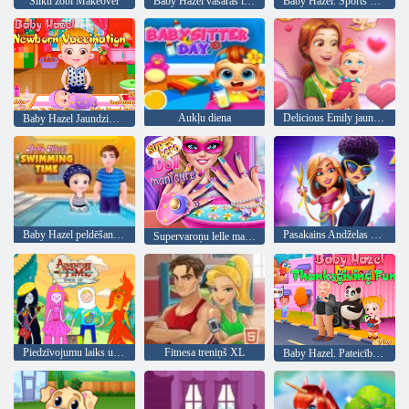
Slikti zobi Makeover
Baby Hazel vasaras izklaide
Baby Hazel. Sports diena
Aukļu diena
Delicious Emily jauns sākums Valentīna Edition
Baby Hazel Jaundzimušo Vakcinācija
Baby Hazel peldēšanas laiks
Pasakains Andželas modes drudzis
Supervaroņu lelle manikīrs
Piedzīvojumu laiks uzposties
Fitnesa treniņš XL
Baby Hazel. Pateicība fun