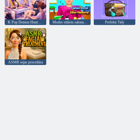
K Pop Demon Hunters nagu studija
Modes stilistu salona pārvērtības
Perfekti Tidy
ASMR sejas procedūra