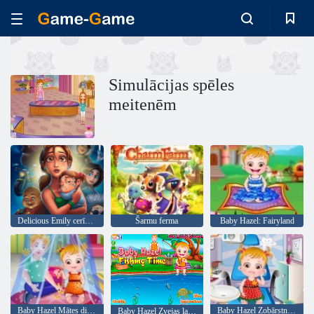
Simulācijas spēles
meitenēm
Delicious Emily cerības un Bailes
Šarmu ferma
Baby Hazel: Fairyland
Baby Hazel Mātes diena
Baby Hazel Zobārstniecība
Baby Hazel Zvejas laiks