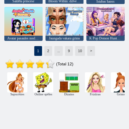
Saldēta princese
Bloom Within: dzīves simulators
Istabas haoss
Avatar pasaules noslēpumi
Jaungada vakara grims
K Pop Demon Hunters nagu studija
1
2
...
9
10
>
(Total 12)
Sapucēties
Online spēles
Dizains
Frizūras
Grims