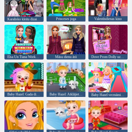
Princeses joga
Valentīndienas kino
Karalisko kleitu dizainere
Elsa Un Tiana Workout draugi
Māsu dienu ārā
Dove Prom Dolly uzposties
Baby Hazel: Gada diena skolā
Baby Hazel: Atklājiet dzīvnieki
Baby Hazel vecmāmiņas māja