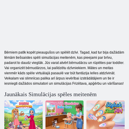
Bērniem patīk kopēt pieaugušos un spēlēt dzīvi. Tagad, kad tur bija dažādām
tēmām tiešsaistes spēli simulācijas meitenēm, kas pieejami par brīvu,
padarot to daudz vieglāk. Jūs varat atvērt bērnudārzu un rūpēties par toddler.
Vai organizēt bērnudārzos, lai palīdzētu dzīvniekiem. Mātes un meitas
vienmēr kāds spēle virtuālajā pasaulē var būt fantāzija lelles atdzīvināt.
Veikalam vai slimnīcas palika arī ārpus ievērībai izstrādātājiem un tie ir
iesniegti dažādos simulatori un simulācijas Frizētava, apģērbu un vārīšanas!
Jaunākais Simulācijas spēles meitenēm