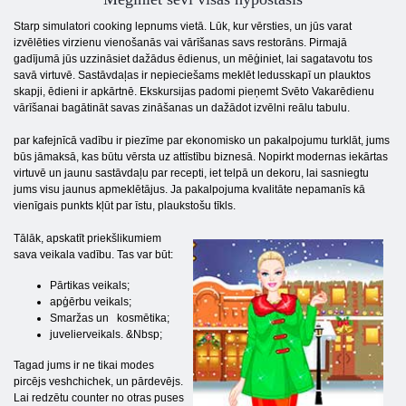
Starp simulatori cooking lepnums vietā. Lūk, kur vērsties, un jūs varat
izvēlēties virzienu vienošanās vai vārīšanas savs restorāns. Pirmajā
gadījumā jūs uzzināsiet dažādus ēdienus, un mēģiniet, lai sagatavotu tos
savā virtuvē. Sastāvdaļas ir nepieciešams meklēt ledusskapī un plauktos
skapji, ēdieni ir apkārtnē. Ekskursijas padomi pieņemt Svēto Vakarēdienu
vārīšanai bagātināt savas zināšanas un dažādot izvēlni reālu tabulu.
par kafejnīcā vadību ir piezīme par ekonomisko un pakalpojumu turklāt, jums
būs jāmaksā, kas būtu vērsta uz attīstību biznesā. Nopirkt modernas iekārtas
virtuvē un jaunu sastāvdaļu par recepti, iet telpā un dekoru, lai sasniegtu
jums visu jaunus apmeklētājus. Ja pakalpojuma kvalitāte nepamanīs kā
vienīgais punkts kļūt par īstu, plaukstošu tīkls.
Tālāk, apskatīt priekšlikumiem
sava veikala vadību. Tas var būt:
Pārtikas veikals;
apģērbu veikals;
Smaržas un kosmētika;
juvelierveikals. &Nbsp;
Tagad jums ir ne tikai modes
pircējs veshchichek, un pārdevējs.
Lai redzētu counter no otras puses