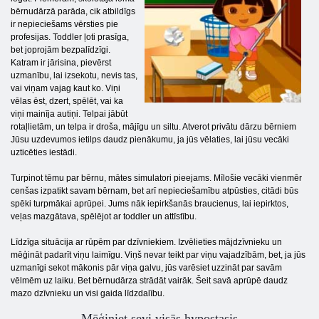
bērnudārzā parāda, cik atbildīgs
ir nepieciešams vērsties pie
profesijas. Toddler ļoti prasīga,
bet joprojām bezpalīdzīgi.
Katram ir jārisina, pievērst
uzmanību, lai izsekotu, nevis tas,
vai viņam vajag kaut ko. Viņi
vēlas ēst, dzert, spēlēt, vai ka
viņi mainīja autiņi. Telpai jābūt
rotaļlietām, un telpa ir droša, mājīgu un siltu. Atverot privātu dārzu bērniem
Jūsu uzdevumos ietilps daudz pienākumu, ja jūs vēlaties, lai jūsu vecāki
uzticēties iestādi.
Turpinot tēmu par bērnu, mātes simulatori pieejams. Mīlošie vecāki vienmēr
cenšas izpatikt savam bērnam, bet arī nepieciešamību atpūsties, citādi būs
spēki turpmākai aprūpei. Jums nāk iepirkšanās braucienus, lai iepirktos,
veļas mazgātava, spēlējot ar toddler un attīstību.
Līdzīga situācija ar rūpēm par dzīvniekiem. Izvēlieties mājdzīvnieku un
mēģināt padarīt viņu laimīgu. Viņš nevar teikt par viņu vajadzībām, bet, ja jūs
uzmanīgi sekot mākonis pār viņa galvu, jūs varēsiet uzzināt par savām
vēlmēm uz laiku. Bet bērnudārza strādāt vairāk. Šeit savā aprūpē daudz
mazo dzīvnieku un visi gaida līdzdalību.
Mēģiniet sevi visās hypostasis