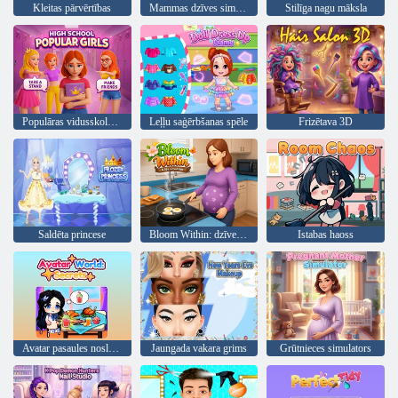
Kleitas pārvērtības
Mammas dzīves simulators mazuļa aprūpe
Stilīga nagu māksla
Populāras vidusskolas meitenes
Leļļu saģērbšanas spēle
Frizētava 3D
Saldēta princese
Bloom Within: dzīves simulators
Istabas haoss
Avatar pasaules noslēpumi
Jaungada vakara grims
Grūtnieces simulators