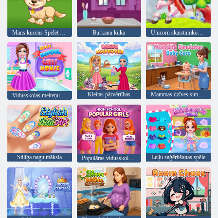
Mans kucēns Spēlēt diena
Burkānu kūka
Unicorn skaistumkopšanas salons
Kleitas pārvērtības
Mammas dzīves simulators mazuļa aprūpe
Vidusskolas meiteņu mājas uzkopšana
Stilīga nagu māksla
Leļļu saģērbšanas spēle
Populāras vidusskolas meitenes