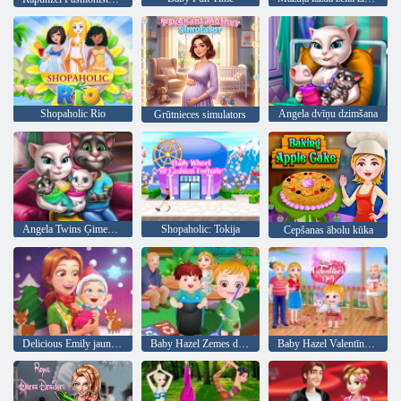
Shopaholic Rio
Angela dvīņu dzimšana
Grūtnieces simulators
Angela Twins Ģimenes diena
Shopaholic: Tokija
Cepšanas ābolu kūka
Delicious Emily jauns sākums Christmas Edition
Baby Hazel Zemes diena
Baby Hazel Valentīna diena