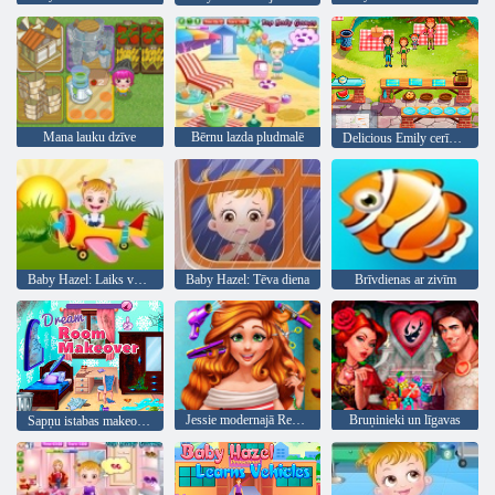
Mana lauku dzīve
Bērnu lazda pludmalē
Delicious Emily cerības un bailes
Baby Hazel: Laiks vakariņām
Baby Hazel: Tēva diena
Brīvdienas ar zivīm
Jessie modernajā Real frizūras
Bruņinieki un līgavas
Sapņu istabas makeover