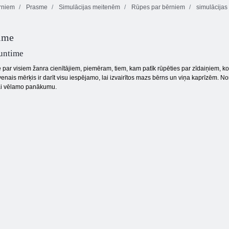
rniem
Prasme
Simulācijas meitenēm
Rūpes par bērniem
simulācijas
Degvielas
Grūtnieces
uzpildes stacijas
Mana mazā
simulators
nūju simulators
ferma
ime
untime
e par visiem žanra cienītājiem, piemēram, tiem, kam patīk rūpēties par zīdaiņiem, 
enais mērķis ir darīt visu iespējamo, lai izvairītos mazs bērns un viņa kaprīzēm. Nom
 lai vēlamo panākumu.