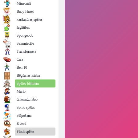
Minecraft
Baby Hazel
karikatūras spēles
Izglītības
Spongebob
Saimniecība
Transformers
Cars
Ben 10
Bēgšanas istaba
Spēles bērniem
Mario
Gliemežu Bob
Sonic spēles
Slēpošana
Kvesti
Flash spēles