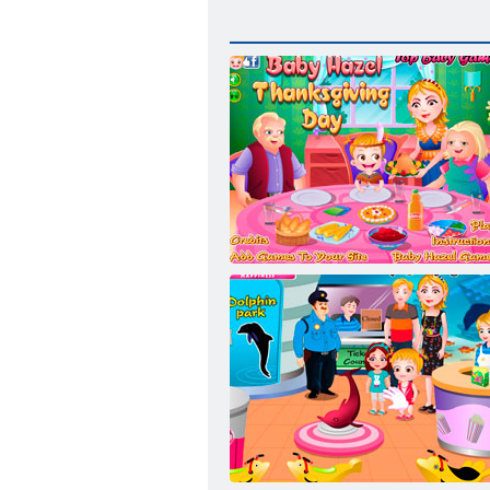
Baby Hazel Pateicības diena