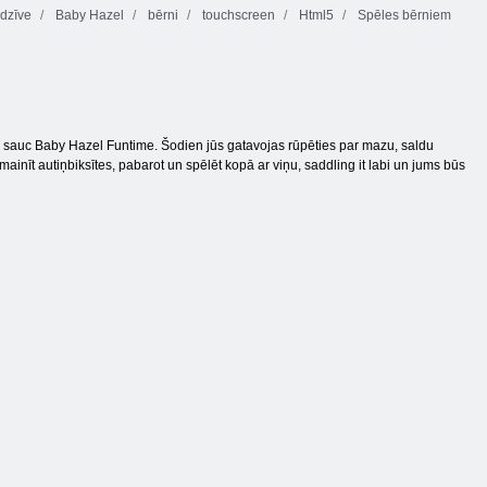
 dzīve
Baby Hazel
bērni
touchscreen
Html5
Spēles bērniem
ko sauc Baby Hazel Funtime. Šodien jūs gatavojas rūpēties par mazu, saldu
ainīt autiņbiksītes, pabarot un spēlēt kopā ar viņu, saddling it labi un jums būs