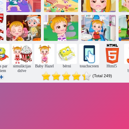
Baby Hazel
Bērnu lazda
Baby Hazel
kļūst slims
pludmalē
Matu kopšana
Baby Hazel
Baby Hazel
Baby Hazel
Helovīna ballīte
Sētas puse
Zobārstniecība
h
s par
simulācijas
Baby Hazel
bērni
touchscreen
Html5
niem
dzīve
(Total 249)