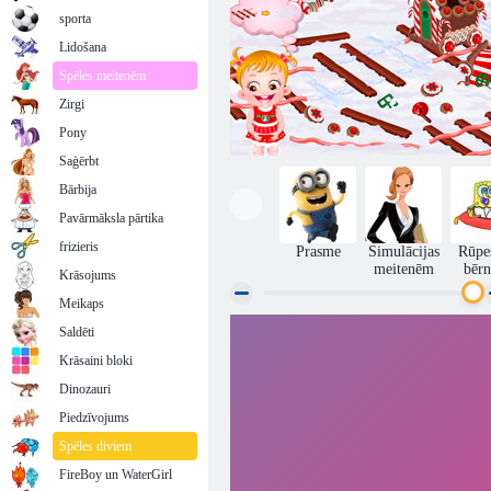
sporta
Lidošana
Spēles meitenēm
Zirgi
Pony
Saģērbt
Bārbija
Pavārmāksla pārtika
frizieris
Prasme
Simulācijas
Rūpe
meitenēm
bēr
Krāsojums
Meikaps
Saldēti
Piparkūkas māja bērnam Lazdu
Krāsaini bloki
Dinozauri
Piedzīvojums
Spēles diviem
FireBoy un WaterGirl