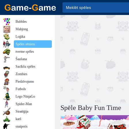
Bubbles
Mahjong
Loģika
Spēles zēniem
tvertne spēles
Šaušana
Sacīkšu spēles
Zombies
Piedzīvojums
Futbols
Lego NinjaGo
Spider-Man
Spēle Baby Fun Time
Stratēģija
karš
snaiperis