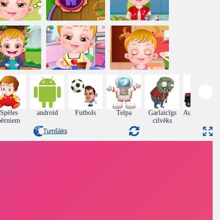
Baby Hazel
Baby lazda
Baby Hazel
Gulta laiks
dārzkopība laiks
Kuņģis Care
Baby Hazel
Baby Hazel
Baby Hazel
igiēna Care
Craft laiks
Ādas problēmas
Spēles
android
Futbols
Telpa
Garlaicīgs
Autostāvviet
bērniem
cilvēks
Tumšāks