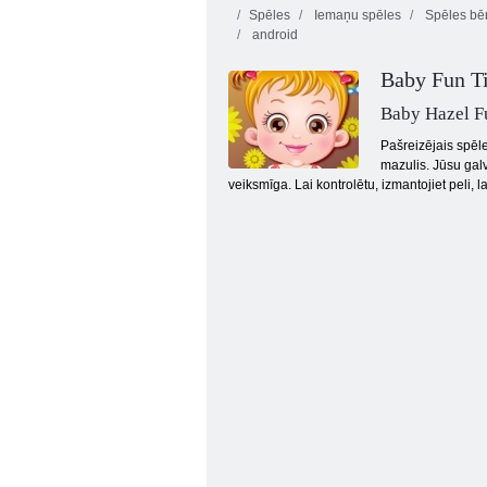
Spēles
Iemaņu spēles
Spēles bē
android
Baby Fun T
Baby Hazel F
Pašreizējais spēl
mazulis. Jūsu galv
Baby Hazel delfīnu tūre
veiksmīga. Lai kontrolētu, izmantojiet peli,