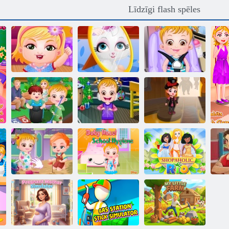
Līdzīgi flash spēles
Baby Hazel
Baby Hazel -
Baby Hazel
ļaunums laiks
nerātns kaķis
PlayDate
Baby Hazel
Baby Hazel
Jaunais gads
Baby Hazel
Zemes diena
Bash
Halloween pils
Mazuļa lazda
Baby Hazel
Fi
zelta zivtiņa
skola higiēna
Shopaholic Rio