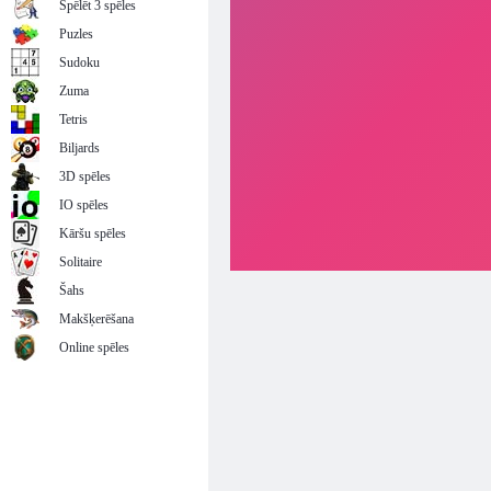
Spēlēt 3 spēles
Puzles
Sudoku
Zuma
Tetris
Biljards
3D spēles
IO spēles
Kāršu spēles
Solitaire
Šahs
Makšķerēšana
Online spēles