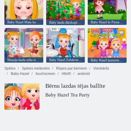
Baby Hazel Matu kopšana
Baby Hazel In Pirmsskolas
Baby lazda dārzkopība laiks
Mazuļa lazda zelta zivtiņa
Baby Hazel Zobārstniecība
Baby Hazel ļaunums laiks
Spēles
Spēles meitenēm
Rūpes par bērniem
Vienkāršs
Baby Hazel
touchscreen
Html5
android
Bērnu lazdas tējas ballīte
Baby Hazel Tea Party