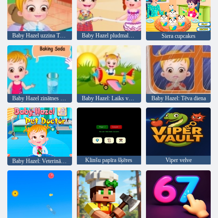
Baby Hazel uzzina Transportlīdzekļi
Baby Hazel pludmales ballīte
Siera cupcakes
Baby Hazel zinātnes gadatirgus spēle
Baby Hazel: Laiks vakariņām
Baby Hazel: Tēva diena
Klinšu papīra šķēres
Viper velve
Baby Hazel: Veterinārārsts