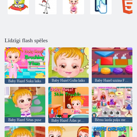
Līdzīgi flash spēles
Baby Hazel Gulta laiks
Baby Hazel uzzina Formas
Baby Hazel Suku laiks
Baby Hazel Sētas puse
Bērnu lazda puķu meitene
Baby Hazel Ādas problēmas