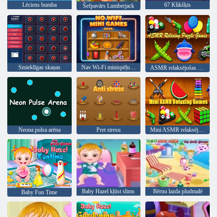
Lēciens bumba
67 Klikšķis
Šefpavārs Lumberjack
Smieklīgas skaņas
Nav Wi-Fi minispēļu 2025
ASMR relaksējošas atjautības spēles
Neona pulsa arēna
Pret stresu
Mini ASMR relaksējošas spēles
Baby Hazel kļūst slims
Bērnu lazda pludmalē
Baby Fun Time