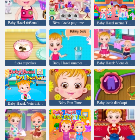
Baby Hazel tīrīšana laiks
Bērnu lazda puķu meitene
Baby Hazel uzzina Transportlīdzekļi
Siera cupcakes
Baby Hazel zinātnes gadatirgus spēle
Baby Hazel: Viena diena bērnudārzā
Baby Fun Time
Baby lazda dārzkopība laiks
Baby Hazel: Veterinārārsts