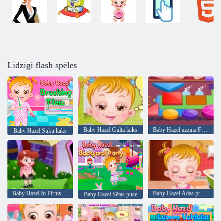
Līdzīgi flash spēles
Baby Hazel Gulta laiks
Baby Hazel uzzina Formas
Baby Hazel Suku laiks
Baby Hazel In Pirmsskolas
Baby Hazel Ādas problēmas
Baby Hazel Sētas puse