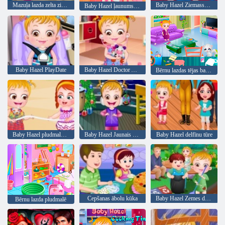
Mazuļa lazda zelta zivtiņa
Baby Hazel Ziemassvētku laiks
Baby Hazel ļaunums laiks
Baby Hazel PlayDate
Baby Hazel Doctor Atskaņot
Bērnu lazdas tējas ballīte
Baby Hazel pludmales ballīte
Baby Hazel Jaunais gads Bash
Baby Hazel delfīnu tūre
Cepšanas ābolu kūka
Baby Hazel Zemes diena
Bērnu lazda pludmalē