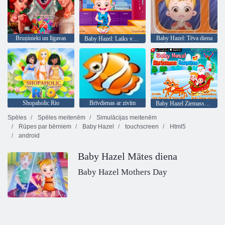
Bruņinieki un līgavas
Baby Hazel: Tēva diena
Baby Hazel: Laiks vakariņām
Shopaholic Rio
Brīvdienas ar zivīm
Baby Hazel Ziemassvētku pārsteigums
Spēles
Spēles meitenēm
Simulācijas meitenēm
Rūpes par bērniem
Baby Hazel
touchscreen
Html5
android
Baby Hazel Mātes diena
Baby Hazel Mothers Day