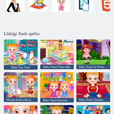
Līdzīgi flash spēles
Baby Hazel Suku laiks
Baby Hazel In Pirmsskolas
Baby Fun Time
Mazuļa lazda zelta zivtiņa
Baby Hazel Ziemassvētku laiks
Baby Hazel ļaunums laiks