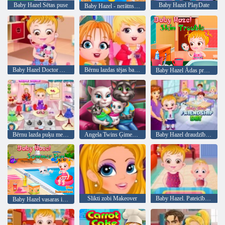
Baby Hazel Sētas puse
Baby Hazel PlayDate
Baby Hazel - nerātns kaķis
Baby Hazel Doctor Atskaņot
Bērnu lazdas tējas ballīte
Baby Hazel Ādas problēmas
Bērnu lazda puķu meitene
Angela Twins Ģimenes diena
Baby Hazel draudzības diena
Slikti zobi Makeover
Baby Hazel. Pateicība fun
Baby Hazel vasaras izklaide