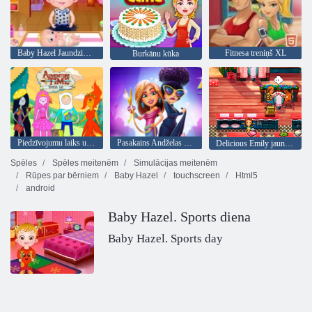
Baby Hazel Jaundzimušo Vakcinācija
Fitnesa treniņš XL
Burkānu kūka
Piedzīvojumu laiks uzposties
Pasakains Andželas modes drudzis
Delicious Emily jauns sākums Valentīna Edition
Spēles
Spēles meitenēm
Simulācijas meitenēm
Rūpes par bērniem
Baby Hazel
touchscreen
Html5
android
Baby Hazel. Sports diena
Baby Hazel. Sports day