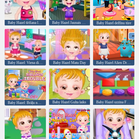
Baby Hazel tīrīšana laiks
Baby Hazel Jaunais gads Bash
Baby Hazel delfīnu tūre
Baby Hazel: Viena diena bērnudārzā
Baby Hazel Matu Day
Baby Hazel Alien Draugs
Baby Hazel Gulta laiks
Baby Hazel uzzina Formas
Baby Hazel: Brāļu nepatikšanas