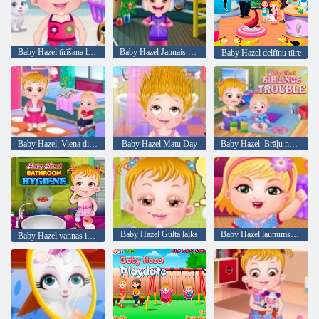
Baby Hazel tīrīšana laiks
Baby Hazel Jaunais gads Bash
Baby Hazel delfīnu tūre
Baby Hazel: Viena diena bērnudārzā
Baby Hazel Matu Day
Baby Hazel: Brāļu nepatikšanas
Baby Hazel Gulta laiks
Baby Hazel ļaunums laiks
Baby Hazel vannas istabas higiēna