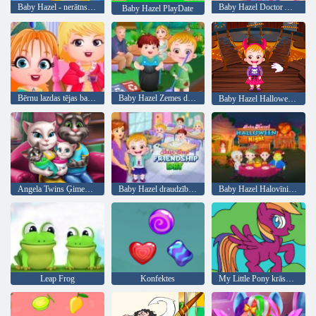
Baby Hazel - nerātns kaķis
Baby Hazel Doctor Atskaņot
Baby Hazel PlayDate
Bērnu lazdas tējas ballīte
Baby Hazel Zemes diena
Baby Hazel Halloween pils
Angela Twins Ģimenes diena
Baby Hazel draudzības diena
Baby Hazel Halovīni nakts
Leap Frog
Konfektes
My Little Pony krāsojamā grāmata