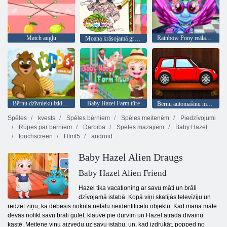
Match augļu
Rainbow Pony reālas frizūras
Moana krāsojamā grāmata
Bērnu dzīvnieku izklaide
Baby Hazel Farm tūre
Bērnu automašīnu mīklas
Spēles
kvests
Spēles bērniem
Spēles meitenēm
Piedzīvojumi
Rūpes par bērniem
Darbība
Spēles mazajiem
Baby Hazel
touchscreen
Html5
android
Baby Hazel Alien Draugs
Baby Hazel Alien Friend
Hazel tika vacationing ar savu māti un brāli
dzīvojamā istabā. Kopā viņi skatījās televīziju un
redzēt ziņu, ka debesis nokrita netālu neidentificētu objektu. Kad mana māte
devās nolikt savu brāli gulēt, klauvē pie durvīm un Hazel atrada dīvainu
kastē. Meitene viņu aizvedu uz savu istabu, un, kad izdrukāt, popped no