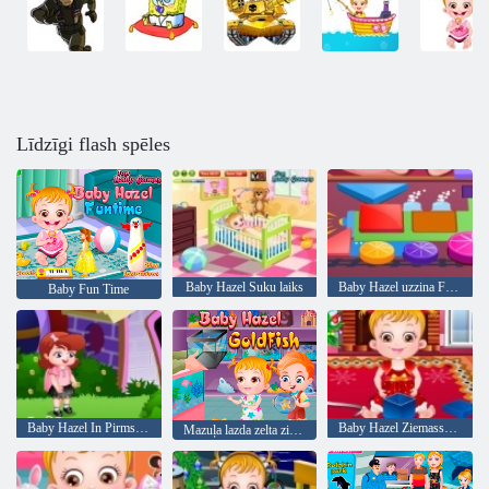
Līdzīgi flash spēles
Baby Hazel Suku laiks
Baby Hazel uzzina Formas
Baby Fun Time
Baby Hazel In Pirmsskolas
Baby Hazel Ziemassvētku laiks
Mazuļa lazda zelta zivtiņa