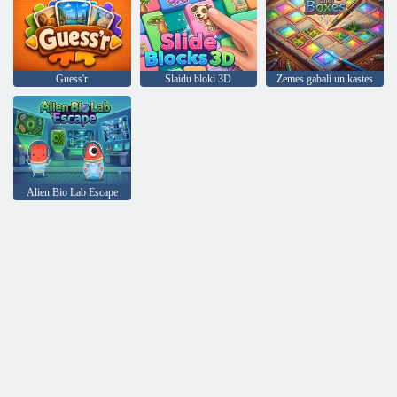
Guess'r
Slaidu bloki 3D
Zemes gabali un kastes
Alien Bio Lab Escape