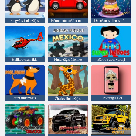
Pingvīns finierzāģis
Bērnu automašīnu mīklas
Dzimšanas dienas kūka mīkla
Helikoptera mīkla
Finierzāģis Mehiko
Bērnu super varoņi
Suņi finierzāģis
Finierzāģis Lol
Žirafes finierzāģis