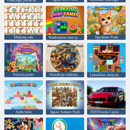
Finierzāģis puzzle deluxe
Mahjong saite
Jigsolitaire Puzle
Relaksējošas mini spēles
Princešu puzles
Abstrakciju relaksējoša apaļa mīkla
Lidmašīnas skrejceļa mīkla
Attēlu bloki
Jigsaw Solitaire Puzle
2020 Porsche Cayenne GTS