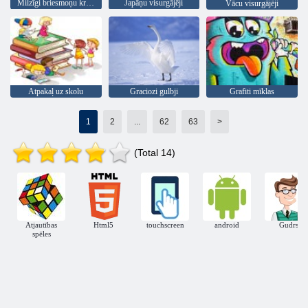
Milzīgi briesmoņu kravas automašīnas
Japāņu visurgājēji
Vācu visurgājēji
Atpakaļ uz skolu
Graciozi gulbji
Grafiti mīklas
1
2
...
62
63
>
(Total 14)
Atjautības
Html5
touchscreen
android
Gudrs
spēles