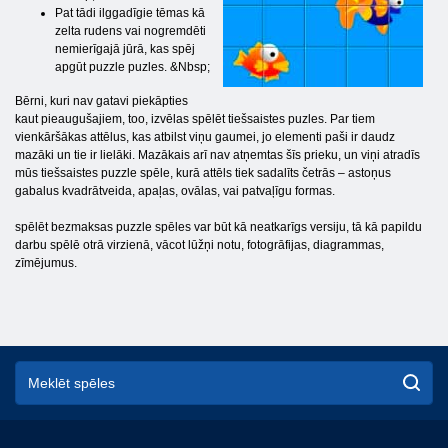
Pat tādi ilggadīgie tēmas kā
zelta rudens vai nogremdēti
nemierīgajā jūrā, kas spēj
apgūt puzzle puzles. &Nbsp;
Bērni, kuri nav gatavi piekāpties
kaut pieaugušajiem, too, izvēlas spēlēt tiešsaistes puzles. Par tiem
vienkāršākas attēlus, kas atbilst viņu gaumei, jo elementi paši ir daudz
mazāki un tie ir lielāki. Mazākais arī nav atņemtas šīs prieku, un viņi atradīs
mūs tiešsaistes puzzle spēle, kurā attēls tiek sadalīts četrās – astoņus
gabalus kvadrātveida, apaļas, ovālas, vai patvaļīgu formas.
spēlēt bezmaksas puzzle spēles var būt kā neatkarīgs versiju, tā kā papildu
darbu spēlē otrā virzienā, vācot lūžņi notu, fotogrāfijas, diagrammas,
zīmējumus.