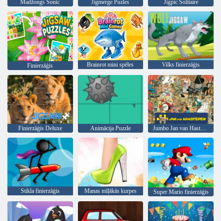
Madžongs Sonic
Jigmerge Puzles
Jigpic Solitaire
Brainrot mini spēles
Vilks finierzāģis
Finierzāģis
Finierzāģis Deluxe
Animācija Puzzle
Jumbo Jan van Hasteren
Stikla finierzāģis
Manas mīļākās kurpes
Super Mario finierzāģis