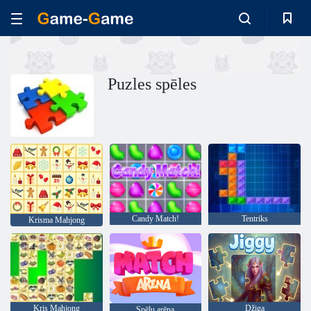
Puzles spēles
Candy Match!
Tentriks
Krisma Mahjong
Kris Mahjong
Džiga
Spēļu arēna