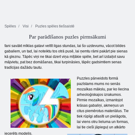
Spēles
Visi
Puzles spēles tiešsaistē
Par parādīšanos puzles pirmsākumi
fani savākt mīklas gatavi veltīt ilgas stundas, lai šo uzdevumu, vācot bildes
gabaliem, un tad, lai noteiktu tos otrā pusē, lai ņemtu rāmi pakārt pie sienas
kā gleznu. Tāpēc viņi ne tikai dzert viņa mīļākie spēle, bet arī izdaiļot savu
mājvietu, pat bez domāšanas, tikai turpināsies, tāpēc gadsimtiem senas
tradīcijas dažādu tautu.
Puzzles pārveidots formā
pazīstams mums no senās
mozaīkas mākslu, par ko liecina
arheoloģiskajos izrakumos.
Pirmie mozaīkas, izmantojot
krāsas gabaliņi, akmeņus un
citus piemērotus materiālus. Tie
tiek rūpīgi atlasīti un pielāgota,
lai viens otru lieluma un formas,
lai tie cieši jāpieguļ un atkārto
iecerēts modelis.