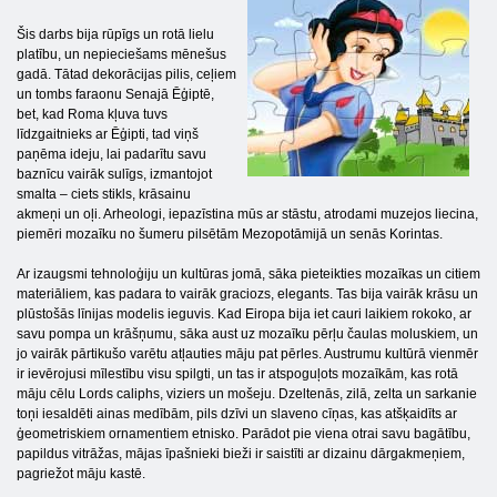
Šis darbs bija rūpīgs un rotā lielu
platību, un nepieciešams mēnešus
gadā. Tātad dekorācijas pilis, ceļiem
un tombs faraonu Senajā Ēģiptē,
bet, kad Roma kļuva tuvs
līdzgaitnieks ar Ēģipti, tad viņš
paņēma ideju, lai padarītu savu
baznīcu vairāk sulīgs, izmantojot
smalta – ciets stikls, krāsainu
akmeņi un oļi. Arheologi, iepazīstina mūs ar stāstu, atrodami muzejos liecina,
piemēri mozaīku no šumeru pilsētām Mezopotāmijā un senās Korintas.
Ar izaugsmi tehnoloģiju un kultūras jomā, sāka pieteikties mozaīkas un citiem
materiāliem, kas padara to vairāk graciozs, elegants. Tas bija vairāk krāsu un
plūstošās līnijas modelis ieguvis. Kad Eiropa bija iet cauri laikiem rokoko, ar
savu pompa un krāšņumu, sāka aust uz mozaīku pērļu čaulas moluskiem, un
jo vairāk pārtikušo varētu atļauties māju pat pērles. Austrumu kultūrā vienmēr
ir ievērojusi mīlestību visu spilgti, un tas ir atspoguļots mozaīkām, kas rotā
māju cēlu Lords caliphs, viziers un mošeju. Dzeltenās, zilā, zelta un sarkanie
toņi iesaldēti ainas medībām, pils dzīvi un slaveno cīņas, kas atšķaidīts ar
ģeometriskiem ornamentiem etnisko. Parādot pie viena otrai savu bagātību,
papildus vitrāžas, mājas īpašnieki bieži ir saistīti ar dizainu dārgakmeņiem,
pagriežot māju kastē.