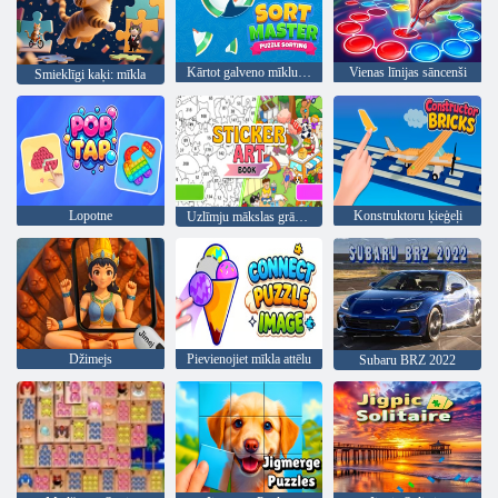
Kārtot galveno mīklu šķirošanu
Vienas līnijas sāncenši
Smieklīgi kaķi: mīkla
Lopotne
Konstruktoru ķieģeļi
Uzlīmju mākslas grāmata
Džimejs
Pievienojiet mīkla attēlu
Subaru BRZ 2022