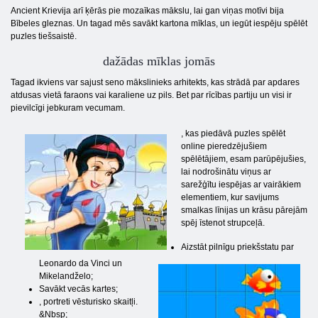
Ancient Krievija arī ķērās pie mozaīkas mākslu, lai gan viņas motīvi bija
Bībeles gleznas. Un tagad mēs savākt kartona mīklas, un iegūt iespēju spēlēt
puzles tiešsaistē.
dažādas mīklas jomās
Tagad ikviens var sajust seno mākslinieks arhitekts, kas strādā par apdares
atdusas vietā faraons vai karaliene uz pils. Bet par rīcības partiju un visi ir
pievilcīgi jebkuram vecumam.
, kas piedāvā puzles spēlēt
online pieredzējušiem
spēlētājiem, esam parūpējušies,
lai nodrošinātu viņus ar
sarežģītu iespējas ar vairākiem
elementiem, kur savijums
smalkas līnijas un krāsu pārejām
spēj īstenot strupceļā.
Aizstāt pilnīgu priekšstatu par
Leonardo da Vinci un
Mikelandželo;
Savākt vecās kartes;
, portreti vēsturisko skaitļi.
&Nbsp;