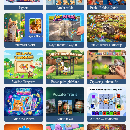
Jigsort
Attēlu mīkla
Puzle: Roblox Spiderman
Finierzāģu bloki
Kaķu mēmes: kaķi un mēmu mīklas!
Puzle: Jenots Džimotijs
Wolfoo Tangram
Baltās pīles glābšana
Ziņkārīgs kaķēnu finierzāģis
Attēls no Pieces
Mīklu takas
Ausaw — audio mozaīkmīkla, ko piedāvā Auzle