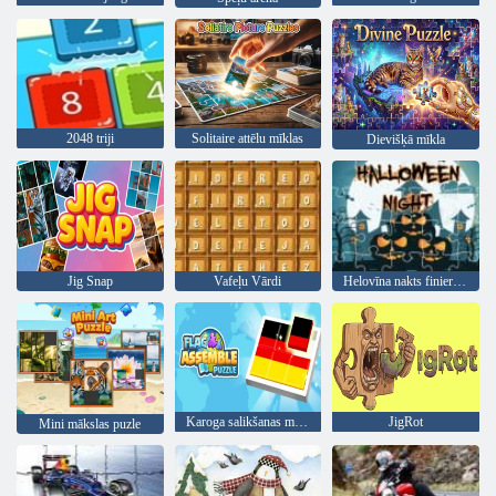
2048 triji
Solitaire attēlu mīklas
Dievišķā mīkla
Jig Snap
Vafeļu Vārdi
Helovīna nakts finierzāģis
Karoga salikšanas mīkla
JigRot
Mini mākslas puzle