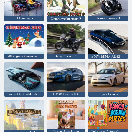
F1 finierzāģis
Triumph raķete 3
Ziemassvētku stāsts 2
2019. gada Ziemassvētki
Bajaj Pulsar 125
BMW M340i XDRIVE
Lexus LF 30 elektrificēts
BMW 1 sērija UK
Toyota Prius 2
Jigsaw Live Photo
Izdomātas finierzāģu mīklas