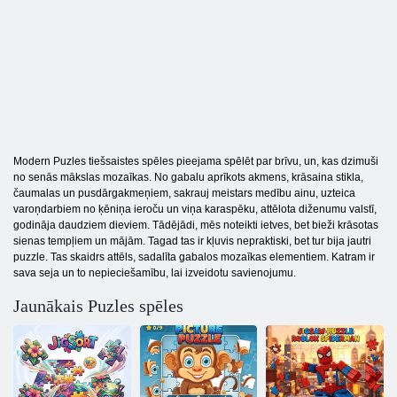
Modern Puzles tiešsaistes spēles pieejama spēlēt par brīvu, un, kas dzimuši
no senās mākslas mozaīkas. No gabalu aprīkots akmens, krāsaina stikla,
čaumalas un pusdārgakmeņiem, sakrauj meistars medību ainu, uzteica
varoņdarbiem no ķēniņa ieroču un viņa karaspēku, attēlota diženumu valstī,
godināja daudziem dieviem. Tādējādi, mēs noteikti ietves, bet bieži krāsotas
sienas tempļiem un mājām. Tagad tas ir kļuvis nepraktiski, bet tur bija jautri
puzzle. Tas skaidrs attēls, sadalīta gabalos mozaīkas elementiem. Katram ir
sava seja un to nepieciešamību, lai izveidotu savienojumu.
Jaunākais Puzles spēles