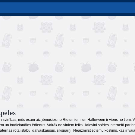
spēles
un svinības, mēs esam aizņēmušies no Rietumiem, un Halloween ir viens no tiem. Vis
em un tradicionālos ēdienus. Vairāk no viņiem teiks Halovīni spēles internetā par br
aternas rotā istabu, galvaskausus, sikspārņi. Neaizmirstiet tēmu kostīms, kas ir vaja