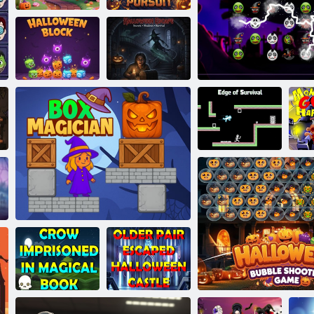
Bingo Helovīns
Ķirbju vajāšana
Helovīna bloks
Helovīns
Izdzīvošanas
mala
Helovīna mačs