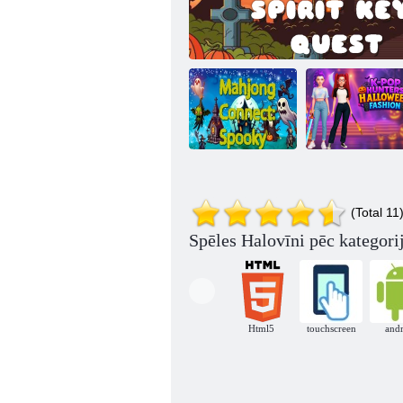
Mahjong
K Pop Hunter
(Total 11
Connect Spooky
Spirit Key Quest
Helovīna mode
Spēles Halovīni pēc kategori
Html5
touchscreen
and