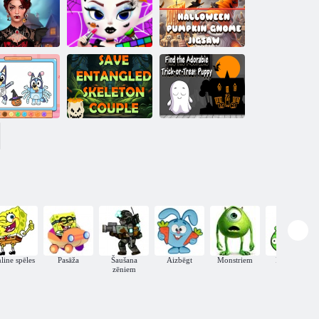
Clever Cia:
3D Helovīna
Helovīns 2048
finierzāģis
Krāsojamā
grāmata:
Spokainās
Helovīna
Helovīna ķirbju
Helovīna
balerīna
rūķīšu
as spēle
pārvērtības
Cappuccina
finierzāģis
Krāsojamā
rāmata: zilā
Saglabājiet
Helovīna
sapinušo skeletu
Atrodiet burvīgo
kostīms
pāri
kucēnu
line spēles
Pasāža
Šaušana
Aizbēgt
Monstriem
Izglītības
zēniem