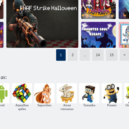
Vārna ieslodzīta
Vecāks pāris
maģiskajā
izbēga no
grāmatā
Kastes burvis
Helovīna pils
Lēdija Raven
Helovīna burbuļu šaušan
1
2
...
14
15
>
g
Haunted Soul
)
Escape
jas:
FNAF streiks Helovīnā
roid
Atjautības
Sapucēties
Atrast
Tematika
Prasme
On
spēles
vienumus