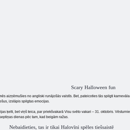
Scary Halloween fun
ēs aizņēmušies no angliski runājošās valstīs. Bet, pateicoties tās spilgti karnevāl
šus, izslāpis spilgtas emocijas.
ijas ķelti, bet viņš teica, par priekšvakarā Visu svēto vakari – 31. oktobris. Vēsturn
 septiņas dienas pēc tam, kad beigām ražas.
Nebaidieties, tas ir tikai Halovīni spēles tiešsaistē