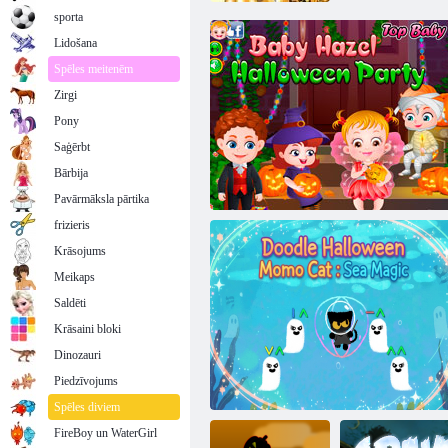
sporta
Lidošana
Spēles meitenēm
Zirgi
Pony
Saģērbt
Bārbija
Pavārmāksla pārtika
frizieris
Krāsojums
Meikaps
Saldēti
Krāsaini bloki
Dinozauri
Piedzīvojums
Baby Hazel Helovīna ballīte
Spēles diviem
FireBoy un WaterGirl