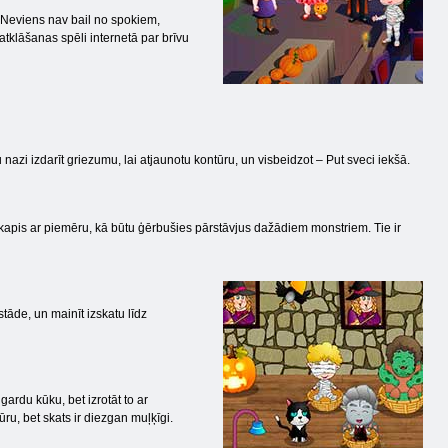
u. Neviens nav bail no spokiem,
atklāšanas spēli internetā par brīvu
nazi izdarīt griezumu, lai atjaunotu kontūru, un visbeidzot – Put sveci iekšā.
skapis ar piemēru, kā būtu ģērbušies pārstāvjus dažādiem monstriem. Tie ir
tāde, un mainīt izskatu līdz
gardu kūku, bet izrotāt to ar
ūru, bet skats ir diezgan muļķīgi.