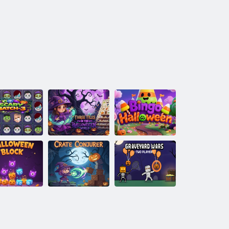
Trīs flīzes
Helovīna
isais mačs-3
pasaulē
Bingo Helovīns
Graveyard Wars
lovīna bloks
Crate Conjurer
Two spēlētājs