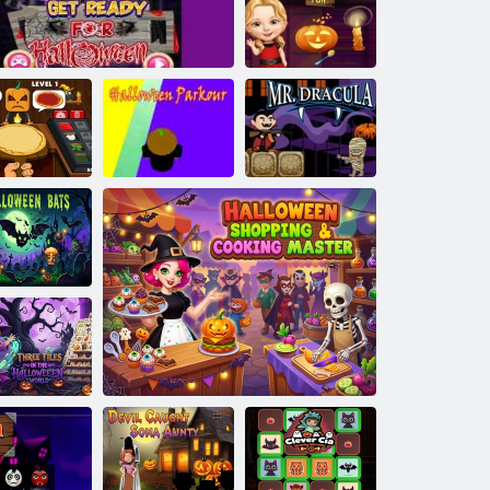
Helovīna atmiņa
Saldā mazuļu
meitene
Halloween jautri
Halovīni
ovīna picērija
Gatavojieties Helovīnam
Parkuurs
Mr. Drakula
Helovīna
sikspārņi
Trīs flīzes
Helovīna
pasaulē