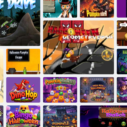
Horora Helovīns
Cold Heart: Dati
par Annas sejas
par Halloween
Baby Hazel Halovīni nakts
Ķirbju braucējs
Hel
Halovīni ķirbju
apa disks
aizbēgšana
Yasa Pets
DinoHop
Ķirbju spokos
Helovīna ģeometrijas domuzīme
Helovīns