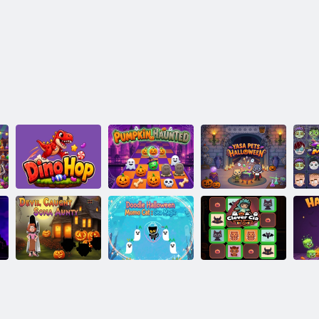
Yasa Pets
DinoHop
Ķirbju spokos
Helovīns
Ba
Doodle
Halloween
Gudra Cia
Velns noķēra
Momo Cat: jūras
Spooky
dēlu tanti
maģija
Memory
He