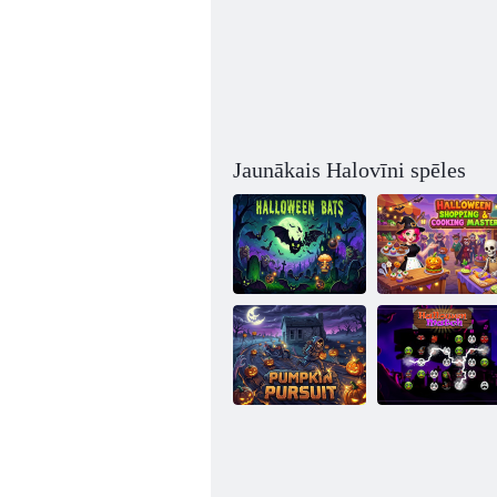
Jaunākais Halovīni spēles
Helovīna
iepirkšanās un
Helovīna
gatavošanas
sikspārņi
meistars
Ķirbju vajāšana
Helovīna mačs