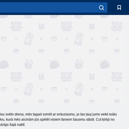
u svēto diena, mēs tagad svinēt ar entuziasmu, jo tas ļauj jums veikt reālu
īvu, kurā mēs aicinām jūs spēlēt visiem faniem šausmu stāsti. Cut ķirbji no
dzīgs šajā naktī.