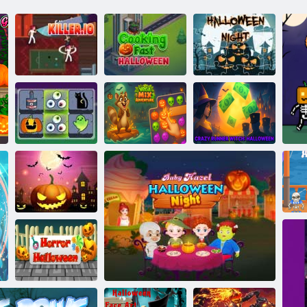
Gatavošana ātra
Helovīna nakts
Slepkava. io
Helovīna
finierzāģis
Halovīni
Vega Mix 2
Traks skrējējs
madžongs
piedzīvojums
raganu Helovīns
Baisa Helovīna
Hal
ballīte