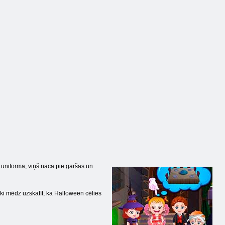
a uniforma, viņš nāca pie garšas un
ieki mēdz uzskatīt, ka Halloween cēlies