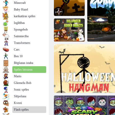
Minecraft
Baby Hazel
karikatūras spēles
Izglītības
Spongebob
Doodle Halloween Momo Cat: jūras maģija
Halovīni riteņa
Saimniecība
Transformers
Cars
Ben 10
Halovīni slēptos
objektus
Bēgšanas istaba
Spēles bērniem
Mario
Gliemežu Bob
K
Sonic spēles
Slēpošana
Kvesti
Flash spēles