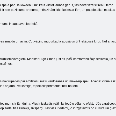
 spēle par Halloween. Lūk, kaut klīstot ļaunos garus, tas nevar izraisīt reālu teror
i ir sen pazīstams ar mums, mēs zinām, kā rīkoties ar tām, un pat pielaikot maskas 
mums ir sagatavot iepriekš.
tnes smaidu un acīm. Cut vāciņu mugurkaula augšā un tīrīt iekšpusē ķirbi. Tad ar asu 
udziem varoņiem. Monster High zīmes justies īpaši komfortabli šajā festivālā, un 
akstzīmes.
av rūpēties par atbilstošu matu veidošanas un make-up spēli. Atveriet virtuālā izs
inīt ar jaunu veiksmīgs, tāpēc eksperimentēt bez bailēm.
iet, mums ir jāmēģina. Viss ir izskatās reāli, lai iegūtu vēlamo efektu. Jūs varat cept 
p sadalīties zirnekļi, sikspārņi. Tas viss ir ēdami, jo ir izgatavots no cukura un glaz