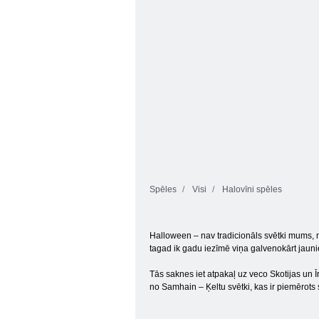
Spēles
Visi
Halovīni spēles
Halloween – nav tradicionāls svētki mums, m
tagad ik gadu iezīmē viņa galvenokārt jaunie
Tās saknes iet atpakaļ uz veco Skotijas un Īr
no Samhain – Ķeltu svētki, kas ir piemērots