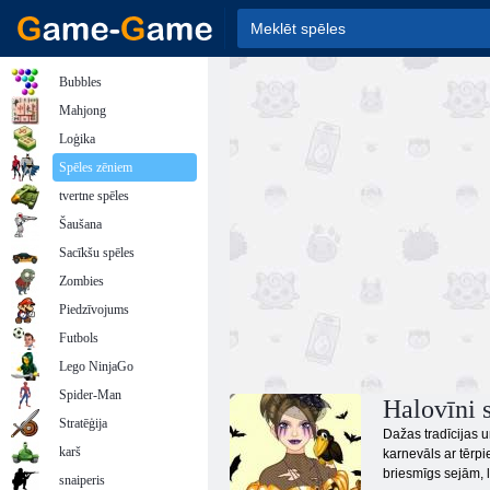
Bubbles
Mahjong
Loģika
Spēles zēniem
tvertne spēles
Šaušana
Sacīkšu spēles
Zombies
Piedzīvojums
Futbols
Lego NinjaGo
Spider-Man
Halovīni 
Stratēģija
Dažas tradīcijas 
karš
karnevāls ar tērpi
briesmīgs sejām, l
snaiperis