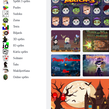
Spēlēt 3 spēles
Puzles
Sudoku
Zuma
Halovīna bende
Tetris
Biljards
3D spēles
IO spēles
Kāršu spēles
Solitaire
Šahs
Trešdienas
Kara tanki
Helovīna ala
Baisais mačs-3
Helovīns
Makšķerēšana
Online spēles
Flappy
Helovīns ar
Halloween Run
Andželu