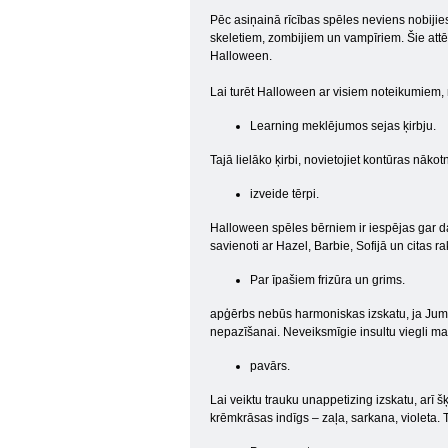
Pēc asiņainā rīcības spēles neviens nobijies
skeletiem, zombijiem un vampīriem. Šie attēl
Halloween.
Lai turēt Halloween ar visiem noteikumiem, 
Learning meklējumos sejas ķirbju.
Tajā lielāko ķirbi, novietojiet kontūras nāko
izveide tērpi.
Halloween spēles bērniem ir iespējas gar da
savienoti ar Hazel, Barbie, Sofijā un citas r
Par īpašiem frizūra un grims.
apģērbs nebūs harmoniskas izskatu, ja Jums n
nepazīšanai. Neveiksmīgie insultu viegli ma
pavārs.
Lai veiktu trauku unappetizing izskatu, arī šķ
krēmkrāsas indīgs – zaļa, sarkana, violeta. To