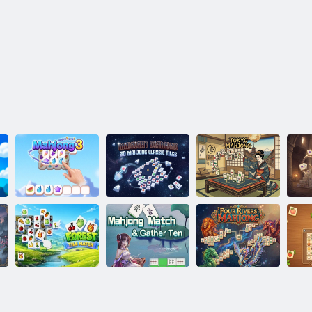
Midnight
Diamond 3D
Mahjong:
Tokijas
Madžongs 3
klasiskās flīzes
madžongs
F
Meža dakstiņu
Mahjong spēles
Četru upju
s