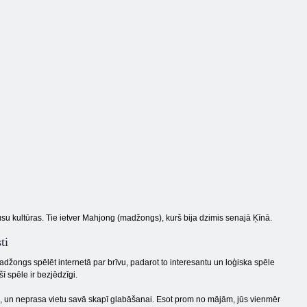
mīkla
madžongs
Flīžu raža 3D
 kultūras. Tie ietver Mahjong (madžongs), kurš bija dzimis senajā Ķīnā.
ti
 madžongs spēlēt internetā par brīvu, padarot to interesantu un loģiska spēle
ī spēle ir bezjēdzīgi.
as, un neprasa vietu savā skapī glabāšanai. Esot prom no mājām, jūs vienmēr