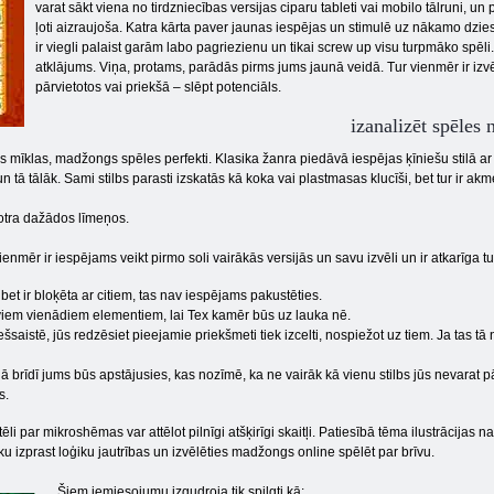
varat sākt viena no tirdzniecības versijas ciparu tableti vai mobilo tālruni, u
ļoti aizraujoša. Katra kārta paver jaunas iespējas un stimulē uz nākamo dziesmu
ir viegli palaist garām labo pagriezienu un tikai screw up visu turpmāko spēli. 
atklājums. Viņa, protams, parādās pirms jums jaunā veidā. Tur vienmēr ir izvēl
pārvietotos vai priekšā – slēpt potenciāls.
izanalizēt spēle
 mīklas, madžongs spēles perfekti. Klasika žanra piedāvā iespējas ķīniešu stilā ar
un tā tālāk. Sami stilbs parasti izskatās kā koka vai plastmasas klucīši, bet tur ir ak
 otra dažādos līmeņos.
enmēr ir iespējams veikt pirmo soli vairākās versijās un savu izvēli un ir atkarīga tu
bet ir bloķēta ar citiem, tas nav iespējams pakustēties.
viem vienādiem elementiem, lai Tex kamēr būs uz lauka nē.
saistē, jūs redzēsiet pieejamie priekšmeti tiek izcelti, nospiežot uz tiem. Ja tas tā 
 brīdī jums būs apstājusies, kas nozīmē, ka ne vairāk kā vienu stilbs jūs nevarat pārv
s.
i par mikroshēmas var attēlot pilnīgi atšķirīgi skaitļi. Patiesībā tēma ilustrācijas n
ieku izprast loģiku jautrības un izvēlēties madžongs online spēlēt par brīvu.
Šiem iemiesojumu izgudroja tik spilgti kā: