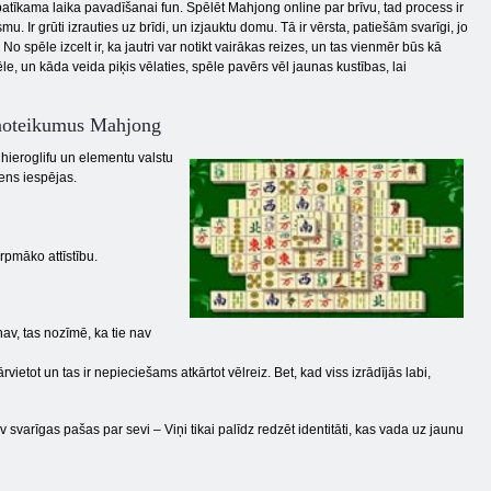
n patīkama laika pavadīšanai fun. Spēlēt Mahjong online par brīvu, tad process ir
. Ir grūti izrauties uz brīdi, un izjauktu domu. Tā ir vērsta, patiešām svarīgi, jo
No spēle izcelt ir, ka jautri var notikt vairākas reizes, un tas vienmēr būs kā
e, un kāda veida piķis vēlaties, spēle pavērs vēl jaunas kustības, lai
s noteikumus Mahjong
 hieroglifu un elementu valstu
mens iespējas.
rpmāko attīstību.
nav, tas nozīmē, ka tie nav
ietot un tas ir nepieciešams atkārtot vēlreiz. Bet, kad viss izrādījās labi,
av svarīgas pašas par sevi – Viņi tikai palīdz redzēt identitāti, kas vada uz jaunu