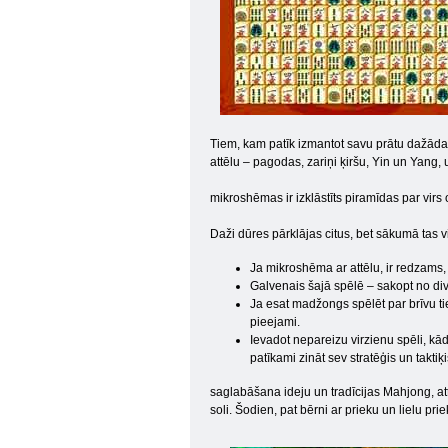
Tiem, kam patīk izmantot savu prātu dažādas
attēlu – pagodas, zariņi ķiršu, Yin un Yang, 
mikroshēmas ir izklāstīts piramīdas par virs
Daži dūres pārklājas citus, bet sākumā tas vi
Ja mikroshēma ar attēlu, ir redzams, 
Galvenais šajā spēlē – sakopt no di
Ja esat madžongs spēlēt par brīvu tieš
pieejami.
Ievadot nepareizu virzienu spēli, kādā
patīkami zināt sev stratēģis un taktiķi
saglabāšana ideju un tradīcijas Mahjong, attēl
soli. Šodien, pat bērni ar prieku un lielu pr