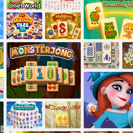
mahjong
15 minūtes
Mahjongg meistars 2
Mahjong karalis
Labākais
klasiskais
Onet pasaule
madžongs
Atbilstošās 3D
flīzes
Mahjonga līnijas
Senās Mahjong
Mahjonga savienojošo flīž