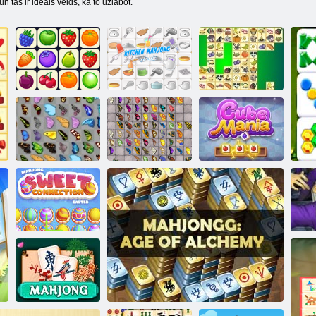
n tas ir ideāls veids, kā to uzlabot.
Virtuves
Onet Connect
mahjong
Kris Mahjong
Tauriņš Kyodai
Tauriņš kyodai
HD
Kuba mānija
Mahjong saldas
Lieldienas
Ma