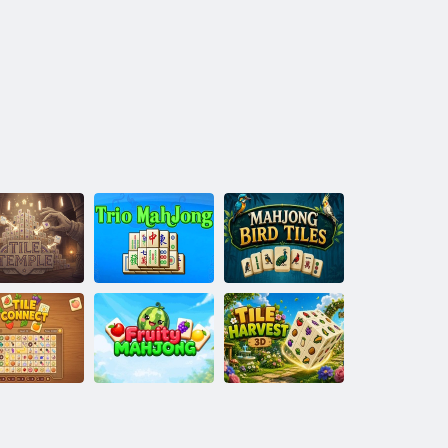
Mahjong putnu
līžu templis
Trio madžongs
flīzes
Flīžu
avienošanas
Augļu