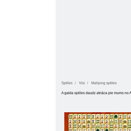
Empire
Solitaire
Spēles
Visi
Mahjong spēles
A galda spēles daudz atnāca pie mums no Au