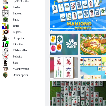
Spēlēt 3 spēles
Puzles
Sudoku
Zuma
Mahjong Deluxe 2
Tetris
Biljards
3D spēles
IO spēles
Kāršu spēles
Solitaire
Šahs
Makšķerēšana
Mahjonga
Zen dārza spēle
Mahjong Connect
tornis: mīklas
Online spēles
Mahjong
Sadursmes
Farm Connect