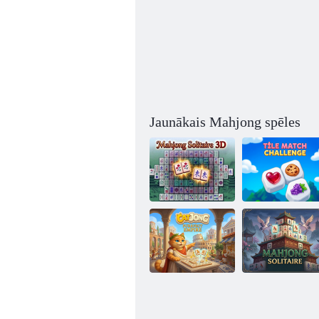
Jaunākais Mahjong spēles
Mahjong
Flīžu atbilstības
Solitaire 3D
izaicinājums
Catjong Purrfect
Mahjong