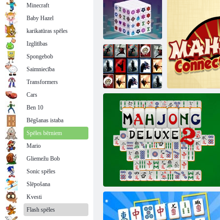
Minecraft
Baby Hazel
karikatūras spēles
Izglītības
Spongebob
Mahjong
Saimniecība
Dimensions
Laimīgā saimniecība Raža
Transformers
Cars
Ben 10
Bēgšanas istaba
Flīzes negaidīti!
Spēles bērniem
Mario
Gliemežu Bob
Sonic spēles
Mahjong 
Slēpošana
Kvesti
Flash spēles