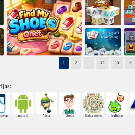
Holiday
Mahjong
Mahjong izmēri
Briesmonis
meklējumi
ON
Mahjong
pasaule
Piedzīvojumu Mahj
1
2
...
12
13
>
Microsoft
)
Mahjong
ijas:
Atrodi manas kurpes
screen
android
Vieta
Gudrs
Galda spēles
Izglītības