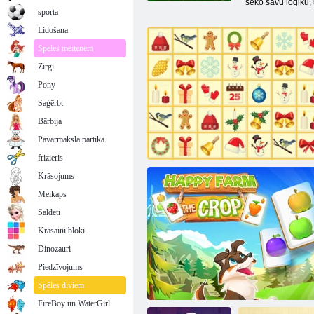
seko savu loģiku, u
sporta
Lidošana
Spēles meitenēm
Zirgi
Pony
Saģērbt
Bārbija
Pavārmāksla pārtika
frizieris
Krāsojums
Meikaps
Saldēti
Krāsaini bloki
Dinozauri
Piedzīvojums
Krisma Mahjong
Spēles diviem
FireBoy un WaterGirl