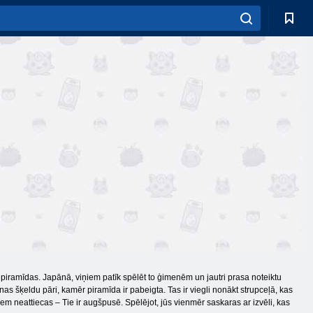
 piramīdas. Japānā, viņiem patīk spēlēt to ģimenēm un jautri prasa noteiktu
as šķeldu pāri, kamēr piramīda ir pabeigta. Tas ir viegli nonākt strupceļā, kas
em neattiecas – Tie ir augšpusē. Spēlējot, jūs vienmēr saskaras ar izvēli, kas