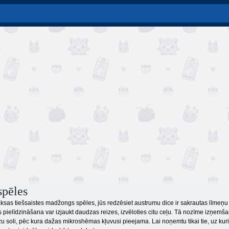
pēles
aksas tiešsaistes madžongs spēles, jūs redzēsiet austrumu dice ir sakrautas līmeņu
pielīdzināšana var izjaukt daudzas reizes, izvēloties citu ceļu. Tā nozīme izņemšan
zu soli, pēc kura dažas mikroshēmas kļuvusi pieejama. Lai noņemtu tikai tie, uz kuri