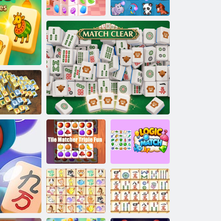
Connect 2
Mahjongg
izmēri Candy
Mahjong klasika
Pet Connect 2
Mahjong:
Alķīmijas
u karalis
vecums
Tile Matcher
Loģiskā
Triple Fun
Match Clear
sakritība