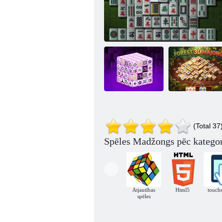
Mahjong tumšie
Meža 3D
(Total 37
izmēri
Mahjongg 3d
madžongs
Spēles Madžongs pēc kategor
Atjautības
Html5
touch
spēles