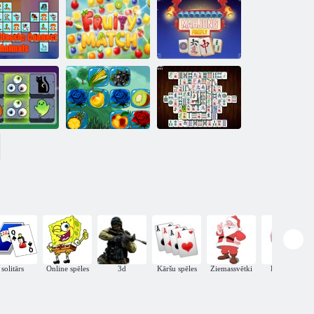
Sapņu
mājdzīvnieku
saite
Mahjong saite
ET Classic:
savienojiet
ong
dzīvniekus
Augļu spēles
Mahjong Firefly
Halovīni
madžongs
Fruit Connect 2
Mahjong Deluxe
solitārs
Online spēles
3d
Kāršu spēles
Ziemassvētki
Dzīvnieki