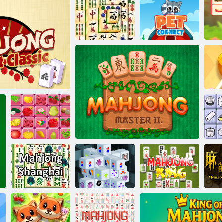
Madžongs
Mahjong titāni
Mahjong alķīmija
Pet Connect
Connect Classic
Šuigo
Shanghai
Mahjong izmēri