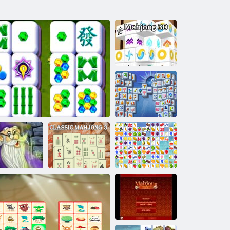
Mahjong 3d
Mahjong
Fortuna
Klasisks
gic Mahjong
Mahjong stāsts
madžongs 3
Fruit Connect