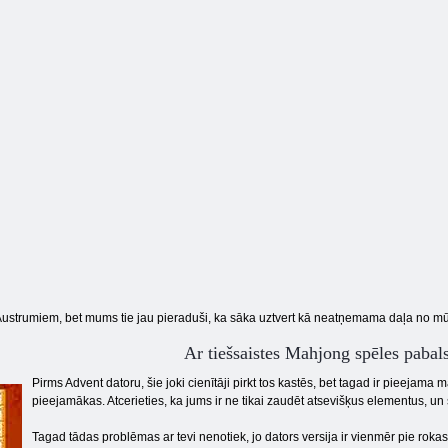
mačs
un savākt desmit
madžongs
strumiem, bet mums tie jau pieraduši, ka sāka uztvert kā neatņemama daļa no mūsu
Ar tiešsaistes Mahjong spēles pabals
Pirms Advent datoru, šie joki cienītāji pirkt tos kastēs, bet tagad ir pieejama
pieejamākas. Atcerieties, ka jums ir ne tikai zaudēt atsevišķus elementus, un š
Tagad tādas problēmas ar tevi nenotiek, jo dators versija ir vienmēr pie rok