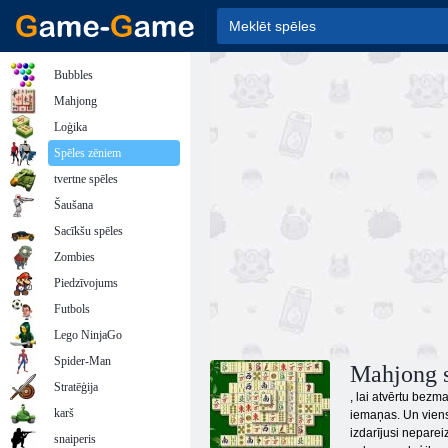
Bubbles
Mahjong
Loģika
Spēles zēniem
tvertne spēles
Šaušana
Sacīkšu spēles
Zombies
Piedzīvojums
Futbols
Lego NinjaGo
Spider-Man
Mahjong s
Stratēģija
, lai atvērtu bezm
karš
iemaņas. Un viens 
izdarījusi neparei
snaiperis