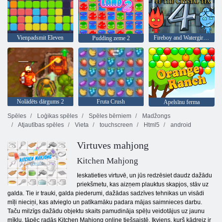
Vienpadsmit Eleven
Fireboy and Watergirl 4: Kristāla templis
Pudding zeme 2
Nolādēts dārgums 2
Fruta Crush
Apelsīnu ferma
Spēles
Loģikas spēles
Spēles bērniem
Madžongs
Atjautības spēles
Vieta
touchscreen
Html5
android
Virtuves mahjong
Kitchen Mahjong
Ieskatieties virtuvē, un jūs redzēsiet daudz dažādu
priekšmetu, kas aizņem plauktus skapjos, stāv uz
galda. Tie ir trauki, galda piederumi, dažādas sadzīves tehnikas un visādi
mīļi nieciņi, kas atvieglo un patīkamāku padara mājas saimnieces darbu.
Taču milzīgs dažādu objektu skaits pamudināja spēļu veidotājus uz jaunu
mīklu, tāpēc radās Kitchen Mahjong online tiešsaistē. Ikviens, kurš kādreiz ir