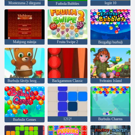
Montezuma 2 dārgumi
Iegūt 10
Futbola Bubbles
Mahjong mānija
Fruita Swipe 2
Bezgalīgi burbuļi
Burbuļu šāvējs bezgalīgs
Backgammon Classic
Svītrains Island
1212!
Burbulis Charms
Burbulis Gemes