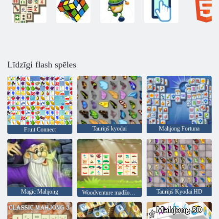
Līdzīgi flash spēles
Tauriņš kyodai
Mahjong Fortuna
Fruit Connect
Magic Mahjong
Tauriņš Kyodai HD
Woodventure madžongs savienot