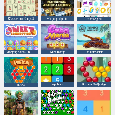
Klasisks madžongs 3
Mahjong alķīmija
Mahjong 3d
Mahjong saldas Lieldienas
Kuba mānija
Tanki tiešsaistē
Apvienot
Burbuļu šāvēja sāga
Heksa