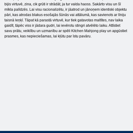
bijis virtuvē, zina, cik grūti ir strādāt, ja tur valda haoss. Sakārto visu un šī
mīkla palīdzēs. Lai visu racionalizētu, ir jāatrod un jānoņem identiski objektu
pāri, kas atrodas blakus esošajās šūnās vai attālumā, kas savienots ar līniju
taisnā leņķī. Tāpat kā parastā virtuvē, kur tiek gatavotas maltītes, nav laika
gaidīt, tāpēc viss ir jādara gudri, lai ievērotu stingri atvēlēto laiku. Attīstiet
savu prātu, veiklību un uzmanību ar spēli Kitchen Mahjong play un apgūstiet
prasmes, kas nepieciešamas, lai kļūtu par īstu pavāru.