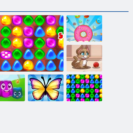
Sīkdatnes
simpātija
Kaķēnu burbuļi
Atpakaļ uz
Glābšanas
Candyland 4:
udiņa zeme
Atpakaļ uz Candyland 2
tauriņš
Lollipop Garden