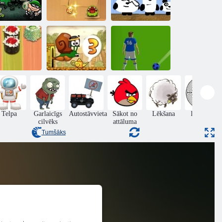
bs laupītājs 2
Pārgriez virvi
3 pandas Japānā
Suši
ackgammon
Gliemeži Bobs 3
Futbola Bubbles
Telpa
Garlaicīgs
Autostāvvieta
Sākot no
Lēkšana
labirints
cilvēks
attāluma
Tumšāks