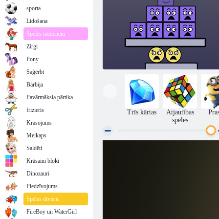
sporta
Lidošana
Spēles meitenēm
Zirgi
Pony
Saģērbt
Bārbija
Pavārmāksla pārtika
frizieris
Trīs kārtas
Atjautības
Pra
spēles
Krāsojums
Meikaps
Saldēti
Super krāvējs 2
Krāsaini bloki
Dinozauri
Piedzīvojums
Spēles diviem
FireBoy un WaterGirl