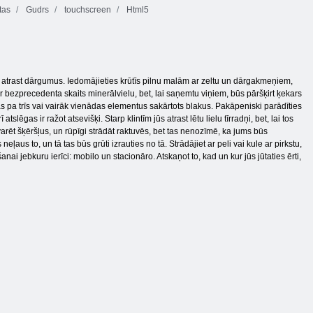
tas
Gudrs
touchscreen
Html5
 atrast dārgumus. Iedomājieties krūtīs pilnu malām ar zeltu un dārgakmeņiem,
r bezprecedenta skaits minerālvielu, bet, lai saņemtu viņiem, būs pāršķirt ķekars
pa trīs vai vairāk vienādas elementus sakārtots blakus. Pakāpeniski parādīties
slēgas ir ražot atsevišķi. Starp klintīm jūs atrast lētu lielu tīrradņi, bet, lai tos
rēt šķēršļus, un rūpīgi strādāt raktuvēs, bet tas nenozīmē, ka jums būs
ļaus to, un tā tas būs grūti izrauties no tā. Strādājiet ar peli vai kule ar pirkstu,
i jebkuru ierīci: mobilo un stacionāro. Atskaņot to, kad un kur jūs jūtaties ērti,