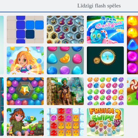
Līdzīgi flash spēles
Atpakaļ uz
Dārgumi Mystic
Candyland
1212!
jūras
Sweet River
Candy Rain 4
Candy Lain 3
Jewel eksplodēt
Jūras burbuļu
Montezuma 2
Dārgakmens
šāvējs
dārgumi
burbuļi 3
P