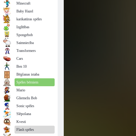
Minecraft
Baby Hazel
karikatūras spēles
Izglītības
Spongebob
Saimniecība
Transformers
Cars
Ben 10
Bēgšanas istaba
Spēles bērniem
Mario
Gliemežu Bob
Sonic spēles
Slēpošana
Kvesti
Flash spēles