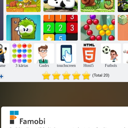
Gliemeža bob 5
Ādams un Ieva
3 pandas
mīlas stāsts
Bo
Mana kaste
Burbuļu šāvēja
šokolādes
Apvienot
sāga
b
sme
3 kārtas
Gudrs
touchscreen
Html5
Futbols
(Total 20)