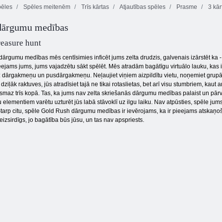
pēles
Spēles meitenēm
Trīs kārtas
Atjautības spēles
Prasme
3 kār
dārgumu medības
Svītrains Island
Pudding zeme 2
Fruita Swipe 2
reasure hunt
ārgumu medības mēs centīsimies inficēt jums zelta drudzis, galvenais izārstēt ka -
eejams jums, jums vajadzētu sākt spēlēt. Mēs atradām bagātīgu virtuālo lauku, kas i
 dārgakmeņu un pusdārgakmeņu. Neļaujiet viņiem aizpildītu vietu, noņemiet grupās 
ļāk raktuves, jūs atradīsiet tajā ne tikai rotaslietas, bet arī visu stumbriem, kaut arī at
ismaz trīs kopā. Tas, ka jums nav zelta skriešanās dārgumu medības palaist un pārva
 elementiem varētu uzturēt jūs labā stāvoklī uz ilgu laiku. Nav atpūsties, spēle jums ne
Starp citu, spēle Gold Rush dārgumu medības ir ievērojams, ka ir pieejams atskaņošana
izsirdīgs, jo bagātība būs jūsu, un tas nav apspriests.