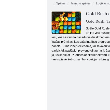
Spēles
Iemaņu spēles
Loģikas s
Gold Rush 
Gold Rush: T
Spēle Gold Rush d
un tas viss būs pi
ieži, kas sastāv no dažādu veidu akmeņiem:
Dārgumu medības
īpašas prēmijas, kas paātrina jūsu progresu dzi
paceltu, jums ir nepieciešams, lai savāktu v
garlaicīgi, pastāvīgi pievienojot jaunas krāsu
ja jūs spēlējat uz ierīces ar skārienekrānu. 
nevis pievēršot uzmanību videi, jums būs gre