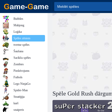
Bubbles
Mahjong
Loģika
Spēles zēniem
tvertne spēles
Šaušana
Sacīkšu spēles
Zombies
Piedzīvojums
Futbols
Lego NinjaGo
Spider-Man
Spēle Gold Rush dārgu
Stratēģija
karš
snaiperis