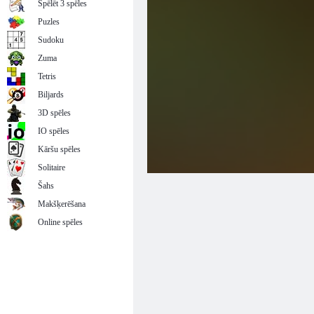
Spēlēt 3 spēles
Puzles
Sudoku
Zuma
Tetris
Biljards
3D spēles
IO spēles
Kāršu spēles
Solitaire
Šahs
Makšķerēšana
Online spēles