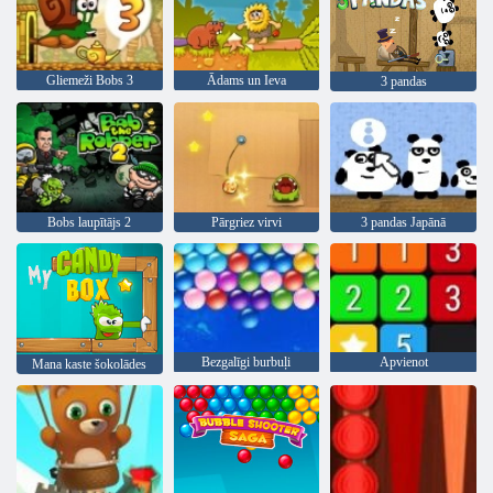
Gliemeži Bobs 3
Ādams un Ieva
3 pandas
Bobs laupītājs 2
Pārgriez virvi
3 pandas Japānā
Bezgalīgi burbuļi
Apvienot
Mana kaste šokolādes