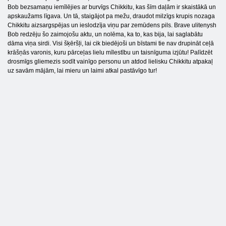
Bob bezsamaņu iemīlējies ar burvīgs Chikkitu, kas šīm daļām ir skaistākā un
apskaužams līgava. Un tā, staigājot pa mežu, draudot milzīgs krupis nozaga
Chikkitu aizsargspējas un ieslodzīja viņu par zemūdens pils. Brave ulitenysh
Bob redzēju šo zaimojošu aktu, un nolēma, ka to, kas bija, lai saglabātu
dāma viņa sirdi. Visi šķēršļi, lai cik biedējoši un bīstami tie nav drupināt ceļā
krāšņās varonis, kuru pārceļas lielu mīlestību un taisnīguma izjūtu! Palīdzēt
drosmīgs gliemezis sodīt vainīgo personu un atdod lielisku Chikkitu atpakaļ
uz savām mājām, lai mieru un laimi atkal pastāvīgo tur!