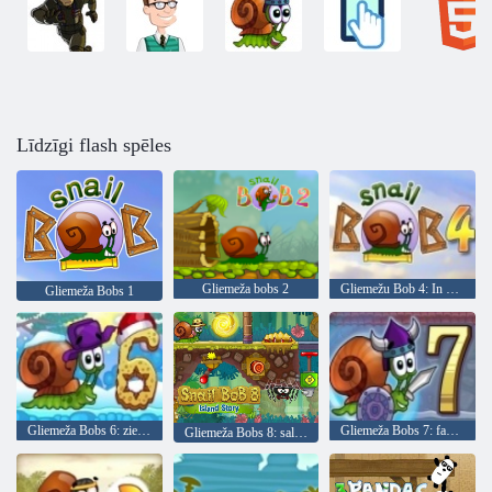
Līdzīgi flash spēles
Gliemeža bobs 2
Gliemežu Bob 4: In Space
Gliemeža Bobs 1
Gliemeža Bobs 6: ziemas stāsts
Gliemeža Bobs 7: fantāzijas stāsts
Gliemeža Bobs 8: salas stāsts