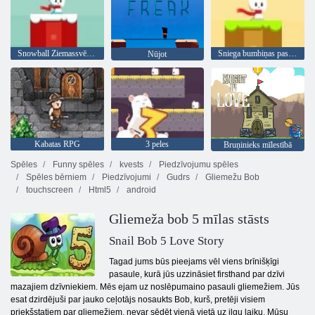
Snowball Ziemassvētki World
Sniega bumbiņas pasaule
Nūjot
Kabatas RPG
3 peles
Bruņinieks mīlestībā
Spēles
Funny spēles
kvests
Piedzīvojumu spēles
Spēles bērniem
Piedzīvojumi
Gudrs
Gliemežu Bob
touchscreen
Html5
android
Gliemeža bob 5 mīlas stāsts
Snail Bob 5 Love Story
Tagad jums būs pieejams vēl viens brīnišķīgi
pasaule, kurā jūs uzzināsiet firsthand par dzīvi
mazajiem dzīvniekiem. Mēs ejam uz noslēpumaino pasauli gliemežiem. Jūs
esat dzirdējuši par jauko ceļotājs nosaukts Bob, kurš, pretēji visiem
priekšstatiem par gliemežiem, nevar sēdēt vienā vietā uz ilgu laiku. Mūsu