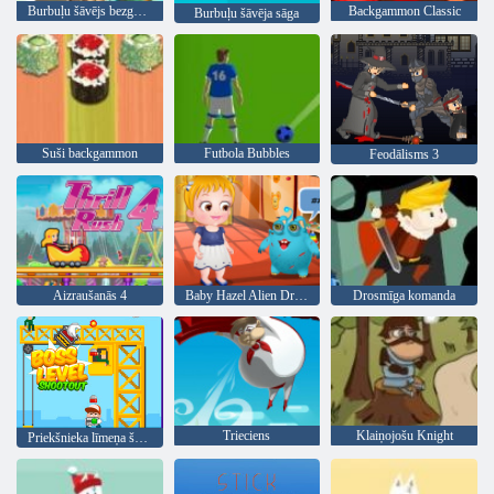
Burbuļu šāvējs bezgalīgs
Backgammon Classic
Burbuļu šāvēja sāga
Suši backgammon
Futbola Bubbles
Feodālisms 3
Aizraušanās 4
Baby Hazel Alien Draugs
Drosmīga komanda
Trieciens
Klaiņojošu Knight
Priekšnieka līmeņa šāviens