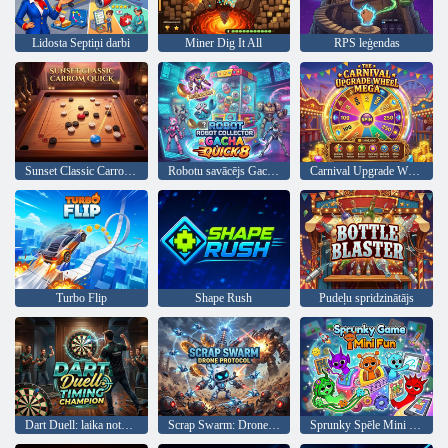
Lidosta Septiņi darbi
Miner Dig It All
RPS leģendas
Sunset Classic Carrom Quick
Robotu savācējs Gacha Quick 8
Carnival Upgrade Wheel Mega
Turbo Flip
Shape Rush
Pudeļu spridzinātājs
Dart Duell: laika noteikšanas čempions
Scrap Swarm: Drone Protocol
Sprunky Spēle Mini Fun