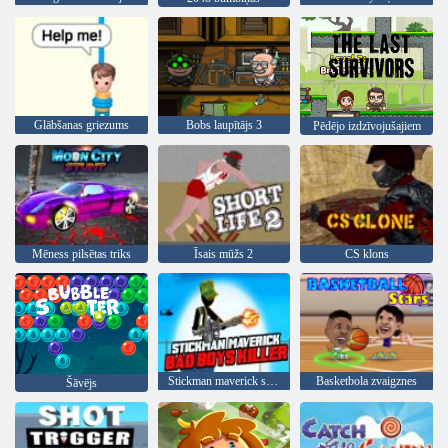
Glābšanas griezums
Bobs laupītājs 3
Pēdējo izdzīvojušajiem
Mēness pilsētas triks
Īsais mūžs 2
CS klons
Stickman maverick slikto zēnu slepkava
Basketbola zvaigznes
Šāvējs