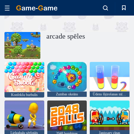
arcade spēles
Zumbas okeāns
Ūdens šķirošanas mīkla 2
Konfekšu burbulis
Lielgabalu sērfotājs
Janissary cīņas
2048 bumbiņas