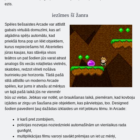
ezis.
iezīmes šī žanra
Spēles tiešsaistes Arcade var attīstīt
gabals virtuālā domuzīmi, kas arī
atgādina spēļu automātu, kad
priekšā fona pop un lēkt objektiem,
kurus nepieciešams hit. Atcerieties
jūras kaujas, kas stāvēja visos
teātros un pat šodien jūs varat atrast
analogs šīs vecās rotaļlietas vietnēs,
skatoties, redzot vīrieti nošāva
burinieku pie horizonta. Tādā pašā
stilā attīstīto un moderno Arcade
spēles, kur jums ir atvašu at mērķus
un tajā pašā laikā jūs ne vienmēr
būs uz vietas. Jebkas var notikt, un braukšanas laikā, piemēram, kad kovboju
izjādes ar zirgu un šaušana pie objektiem, kas pārvietojas, too. Designed
šodien pavedieni ļauj dažādas izklaides un nirt jebkuru tēmu. In Arcade:
ir karš pret zombijiem,
policijas nozvejas noziedznieki automašīnām un vienlaikus rada
gunfight,
multiplikācijas filmu varoņi savākt prēmijas un iet uz mērķi,