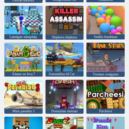
Pikseļu karavīrs
Laimīgais izlaupītājs
Smilšu bumbiņas
Slepkava slepkava
Ādams un Ieva 7
Automašīna ēd Car Sea Adventure
Tvertnes zvaigznes
Miris paradīze 3
Domuzīme meistari
Parcheesi