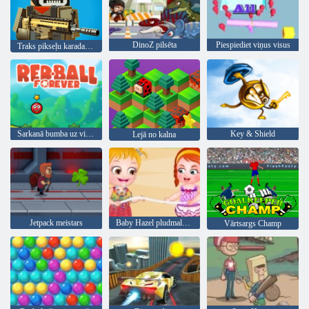
DinoZ pilsēta
Piespiediet viņus visus
Traks pikseļu karadarbība
Sarkanā bumba uz visiem laikiem
Key & Shield
Lejā no kalna
Jetpack meistars
Baby Hazel pludmales ballīte
Vārtsargs Champ