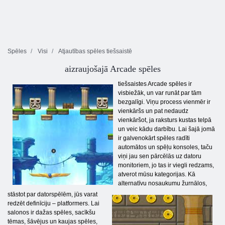
Spēles
Visi
Atjautības spēles tiešsaistē
aizraujošajā Arcade spēles
tiešsaistes Arcade spēles ir
visbiežāk, un var runāt par tām
bezgalīgi. Viņu process vienmēr ir
vienkāršs un pat nedaudz
vienkāršot, ja raksturs kustas telpā
un veic kādu darbību. Lai šajā jomā
ir galvenokārt spēles radīti
automātos un spēļu konsoles, taču
viņi jau sen pārcēlās uz datoru
monitoriem, jo ​​tas ir viegli redzams,
atverot mūsu kategorijas. Kā
alternatīvu nosaukumu žurnālos,
stāstot par datorspēlēm, jūs varat
redzēt definīciju – platformers. Lai
salonos ir dažas spēles, sacīkšu
tēmas, šāvējus un kaujas spēles,