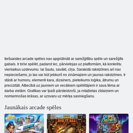
tiešsaistes arcade spēles nav apgrūtināti ar sarežģītību spēle un sarežģīts
gabals. Ir brīvi spēlēt, padarot lec, pārvietojas uz platformām, kā konkrētu
vienlaikus uzdevumu: lai šautu, savākt, cīņa. Sarakstā rakstzīmes arī nav
nepieciešams, jo tas var būt jebkurš no zināmajiem un jaunas rakstzīmes. Ir
stāsti ar humoru, elementi kara, dizainers, pieteikums loģika, ātrumu un
precizitāti. Attiecībā uz jauniem un vecākiem spēlētājiem ir sava tēma ar
darba vietām. Grafikas var īpaši pārsteidzoši, ja rotaļlietas zīdaiņiem un
nomierinošas krāsas, ar uzsvaru uz mērķa sasniegšanu.
Jaunākais arcade spēles