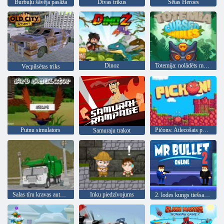
Burbuļu šāvēja pasāža
Divas trikus
Sētas Heroes
Dinoz
Totemija: nolādēts marmors
Vecpilsētas triks
Putnu simulators
Pičons: Atlecošais putns
Samuraju trakot
Salas tīru kravas automašīnu atkritumu sim
Inku piedzīvojums
2. lodes kungs tiešsaistē