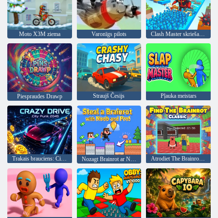
Moto X3M ziema
Varonīgs pilots
Clash Master skriešanas spēle
Straujš Česijs
Pļauka meistars
Piespraudes Drawp
Trakais brauciens: City Punk 2049
Atrodiet The Brainrot Classic
Nozagt Brainrot ar Noob un Pro!