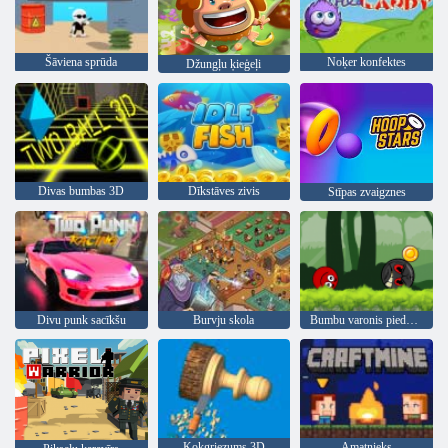
Šāviena sprūda
Noķer konfektes
Džungļu ķieģeļi
Divas bumbas 3D
Dīkstāves zivis
Stīpas zvaigznes
Divu punk sacīkšu
Burvju skola
Bumbu varonis piedzīvojums: sarkans lielība bumbu
Kokgriezums 3D
Amatnieks