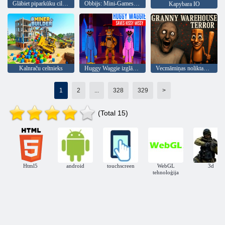
Glābiet piparkūku cilvēku
Obbijs: Mini-Games VS 1000
Kapybara IO
Kalnraču celtnieks
Huggy Waggie izglābj Kissy Missy
Vecmāmiņas noliktavas terors
1
2
...
328
329
>
(Total 15)
Html5
android
touchscreen
WebGL
3d
tehnoloģija