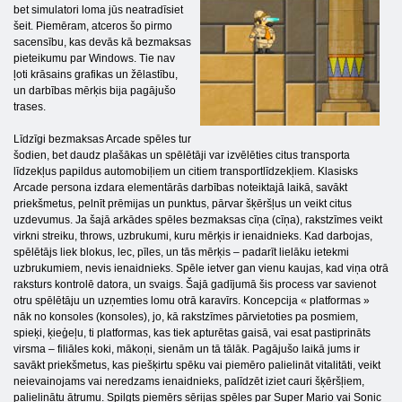
bet simulatori loma jūs neatradīsiet
šeit. Piemēram, atceros šo pirmo
sacensību, kas devās kā bezmaksas
pieteikumu par Windows. Tie nav
ļoti krāsains grafikas un žēlastību,
un darbības mērķis bija pagājušo
trases.
Līdzīgi bezmaksas Arcade spēles tur
šodien, bet daudz plašākas un spēlētāji var izvēlēties citus transporta
līdzekļus papildus automobiļiem un citiem transportlīdzekļiem. Klasisks
Arcade persona izdara elementārās darbības noteiktajā laikā, savākt
priekšmetus, pelnīt prēmijas un punktus, pārvar šķēršļus un veikt citus
uzdevumus. Ja šajā arkādes spēles bezmaksas cīņa (cīņa), rakstzīmes veikt
virkni streiku, throws, uzbrukumi, kuru mērķis ir ienaidnieks. Kad darbojas,
spēlētājs liek blokus, lec, pīles, un tās mērķis – padarīt lielāku ietekmi
uzbrukumiem, nevis ienaidnieks. Spēle ietver gan vienu kaujas, kad viņa otrā
raksturs kontrolē datora, un svaigs. Šajā gadījumā šis process var savienot
otru spēlētāju un uzņemties lomu otrā karavīrs. Koncepcija « platformas »
nāk no konsoles (konsoles), jo, kā rakstzīmes pārvietoties pa posmiem,
spieķi, ķieģeļu, ti platformas, kas tiek apturētas gaisā, vai esat pastiprināts
virsma – filiāles koki, mākoņi, sienām un tā tālāk. Pagājušo laikā jums ir
savākt priekšmetus, kas piešķirtu spēku vai piemēro palielināt vitalitāti, veikt
neievainojams vai neredzams ienaidnieks, palīdzēt iziet cauri šķēršļiem,
palielinātu ātrumu. Spilgts piemērs sērijas spēles par Super Mario vai Sonic