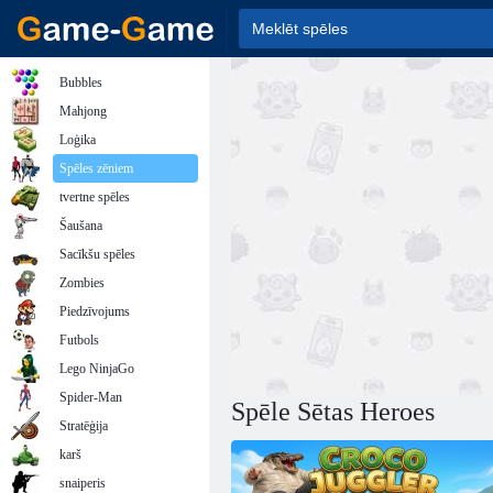
Bubbles
Mahjong
Loģika
Spēles zēniem
tvertne spēles
Šaušana
Sacīkšu spēles
Zombies
Piedzīvojums
Futbols
Lego NinjaGo
Spider-Man
Spēle Sētas Heroes
Stratēģija
karš
snaiperis