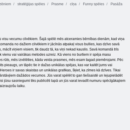
zēniem
stratēģijas spēles
Prasme
cīņa
Funny spēles
Pasāža
es visu vecumu cilvēkiem. Šajā spēlē mēs atceramies bērnības dienām, kad viņa
omanda no dažiem cilvēkiem ir jācīnās atpakaļ visus bullies, kas dzīvo savā
, mācīt viņiem visiem, tik daudz tā, ka viņi nekad kauslis. Savā komandā trīs
ūk vienu vai vairākas metodes uzreiz. Kā viens no burtiem ir spēja masu
tlases rūts, mēs izvēlēties, kāda veida prasmes, mēs esam tagad piemērojami. Pēc
ts pieaugs, un tāpēc tie ir dažas unikālas spējas, kas var kaitēt jums vai
Heroes ir savas skaistas un unikālas grafikas, šķiet, ka zīmes kā dzīves. Tikai
stāvjiem dažādos vecumos. Jūs varat spēlēt to gan tiešsaistē un lejupielādēt
d visi jūsu sasniegumi tiks publicēti lapā un jūs varat ievadīt numuru spēcīgākajiem
aizraujošu laiku.