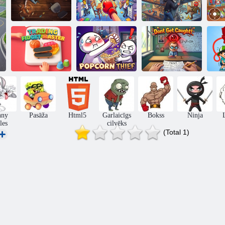
Vēl nav
Kaitinošas Boss
Pranker
N
piedzēries!
Punch
simulators
Tirdzniecības
T
Fidget meistars
Popkorna zaglis
Nepieķer!
nny
Pasāža
Html5
Garlaicīgs
Bokss
Ninja
les
cilvēks
(Total 1)