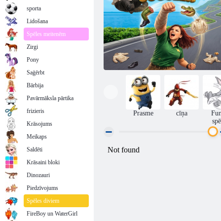
sporta
Lidošana
Spēles meitenēm
Zirgi
Pony
Saģērbt
Bārbija
Pavārmāksla pārtika
frizieris
Prasme
cīņa
Fu
spē
Krāsojums
Meikaps
Saldēti
Kroko žonglieris
Krāsaini bloki
Dinozauri
Piedzīvojums
Spēles diviem
FireBoy un WaterGirl