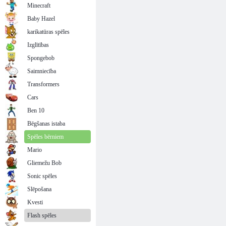
Minecraft
Baby Hazel
karikatūras spēles
Izglītības
Spongebob
Saimniecība
Transformers
Cars
Ben 10
Bēgšanas istaba
Spēles bērniem
Mario
Gliemežu Bob
Sonic spēles
Slēpošana
Kvesti
Flash spēles