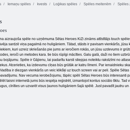
s
Iemaņu spēles
kvests
Loģikas spēles
Spēles meitenēm
Spēles 
Drosmīga
Dino Squad
komanda
Moomoo. io
Adventure 2
s
oes
na aizraujoša spēle no uzņēmuma Sētas Heroes KiZi zināms attīstītājs touch spēl
vēja sardzē viņa pagalmā no huligāniem. Tātad, stāsts ir pavisam vienkāršs, jūsu k
iekiem, kuri uzreiz skriešanās pie jums ar ieročiem rokās, un jūsu uzdevums ir grūts
odes, ieroči un metodes kara. tie būs rūpīgi mācīties. Galu galā, daži no tiem uzbr
isu bojājumu. Spēle ir Gājienu, lai padarītu karsti stiepjas noteiktu rakstzīmi no a
ekus. Atcerieties, ka izdevumu cīņas būs grūtāk ar katru līmeni. Par ienaidnieku skai
adība ir diezgan vienkāršs un veic klikšķi uz touch screen vai ar peli. Spēle Sētas 
pavadījumu. Nav vecuma ierobežojumu, tāpēc spēli Sētas Heroes būs interesanti pār
spēlēt taisni internetā jums būs iespēja reģistrēt, izmantojot kontus sociālo tīklu. Ta
gus, cīnīties un uzvarēt visus ļaunos huligāniem šajā spēlē. Just pavadīt jautru un 