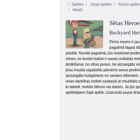
Spēles
cīņas spēles
Funny spēle
Html5
Sētas Heroe
Backyard Her
Pirms mums ir jau
pagalmā tagad stā
Heads Arena Euro futbols
pilsētā. Nonāk pagalmā, jūs redzēsiet pretin
zīmes, no kurām katrai ir savas unikālās met
ārstēšanai, no otras puses, lai aizsargātu v
jūsu insulta vajadzētu pārvērst savus pretini
aizsargātu huligāniem no saviem sitieniem. V
visas darbības notiek saskaņā ar muzikālo 
to tableti, mobilo tālruni vai datoru. Ja jūs 
spēlētājiem šajā spēlē. Uzaicināt savus drau