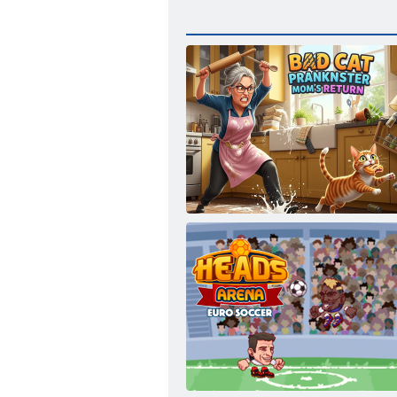
Sliktā kaķa palaidņa mammas atgriešanās