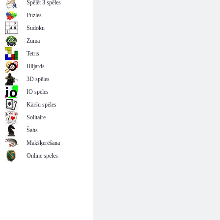
Spēlēt 3 spēles
Puzles
Sudoku
Zuma
Tetris
Biljards
3D spēles
IO spēles
Kāršu spēles
Solitaire
Šahs
Makšķerēšana
Online spēles