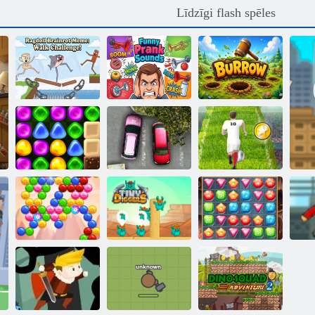
Līdzīgi flash spēles
Ragdoll Brainrot
Smieklīgas
Meme: Walk
palaidnības
Challenge!
skaņas
Burrow
Atpakaļ uz
Candyland 4:
Autostāvvieta
Eiro futbola
Lollipop Garden
dusmas
sprints
Dārgumu
Fu
Burbuļa gars
Sīki diggeri
medības