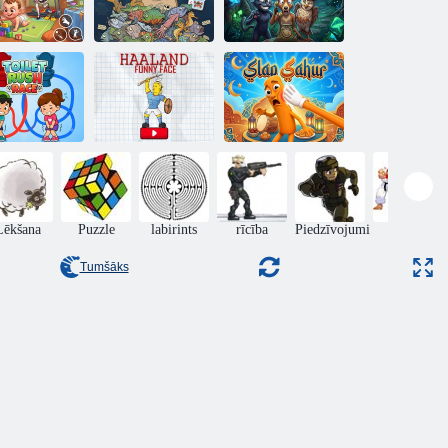
aughty Baby
Blēņas zvans —
Prankster
Catphish
99 naktis mežā
ualetes Rush
Haaland
Race
Smieklīga seja
Iepļaukāt Sahuru
Lēkšana
Puzzle
labirints
rīcība
Piedzīvojumi
Cīnās
diviem
Tumšāks