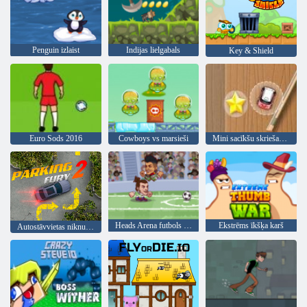
Penguin izlaist
Indijas lielgabals
Key & Shield
Euro Sods 2016
Cowboys vs marsieši
Mini sacīkšu skriešanās
Heads Arena futbols visas zvaigznes
Ekstrēms īkšķa karš
Autostāvvietas niknums 2