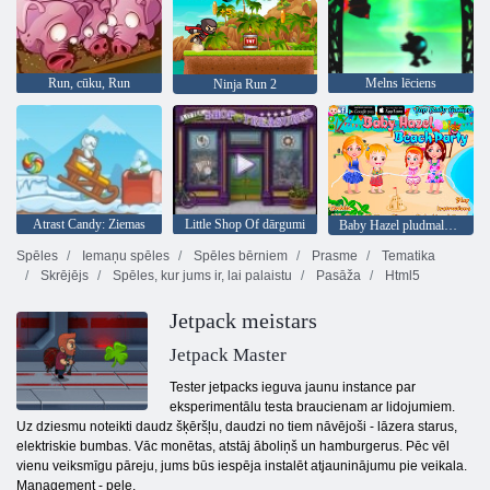
Run, cūku, Run
Melns lēciens
Ninja Run 2
Atrast Candy: Ziemas
Little Shop Of dārgumi
Baby Hazel pludmales ballīte
Spēles
Iemaņu spēles
Spēles bērniem
Prasme
Tematika
Skrējējs
Spēles, kur jums ir, lai palaistu
Pasāža
Html5
Jetpack meistars
Jetpack Master
Tester jetpacks ieguva jaunu instance par
eksperimentālu testa braucienam ar lidojumiem.
Uz dziesmu noteikti daudz šķēršļu, daudzi no tiem nāvējoši - lāzera starus,
elektriskie bumbas. Vāc monētas, atstāj āboliņš un hamburgerus. Pēc vēl
vienu veiksmīgu pāreju, jums būs iespēja instalēt atjauninājumu pie veikala.
Management - pele.