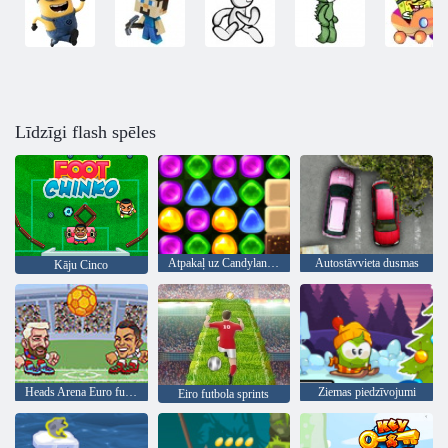
Līdzīgi flash spēles
Atpakaļ uz Candyland 4: Lollipop Garden
Autostāvvieta dusmas
Kāju Cinco
Heads Arena Euro futbols
Ziemas piedzīvojumi
Eiro futbola sprints