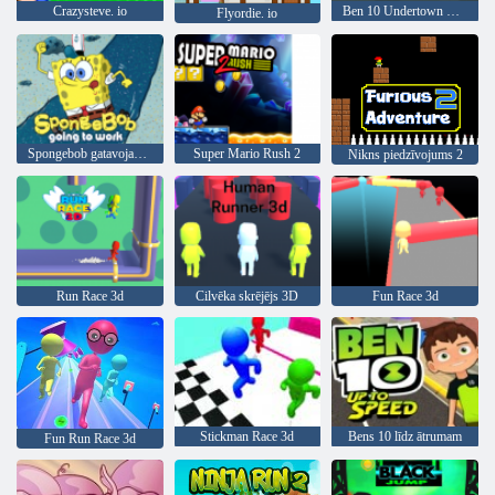
Crazysteve. io
Ben 10 Undertown Runner
Flyordie. io
Spongebob gatavojas strādāt
Super Mario Rush 2
Nikns piedzīvojums 2
Run Race 3d
Cilvēka skrējējs 3D
Fun Race 3d
Stickman Race 3d
Bens 10 līdz ātrumam
Fun Run Race 3d