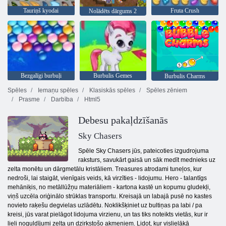
Tauriņš kyodai
Fruta Crush
Nolādēts dārgums 2
Bezgalīgi burbuļi
Burbulis Gemes
Burbulis Charms
Spēles
Iemaņu spēles
Klasiskās spēles
Spēles zēniem
Prasme
Darbība
Html5
Debesu pakaļdzīšanās
Sky Chasers
Spēle Sky Chasers jūs, pateicoties izgudrojuma
raksturs, savukārt gaisā un sāk medīt mednieks uz
zelta monētu un dārgmetālu kristāliem. Treasures atrodami tuneļos, kur
nedroši, lai staigāt, vienīgais veids, kā virzīties - lidojumu. Hero - talantīgs
mehāniķis, no metāllūžņu materiāliem - kartona kastē un kopumu gludekļi,
viņš uzcēla oriģinālo strūklas transportu. Kreisajā un labajā pusē no kastes
novieto raķešu degvielas uzlādētu. Noklikšķiniet uz bultiņas pa labi / pa
kreisi, jūs varat pielāgot lidojuma virzienu, un tas tiks noteikts vietās, kur ir
lieli noguldījumi zelta un dzirkstošo akmeņiem. Lidot, kur vislielākā