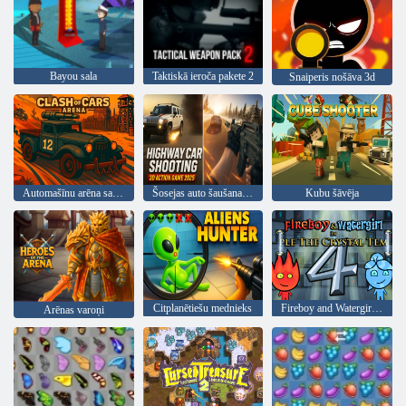
Bayou sala
Taktiskā ieroča pakete 2
Snaiperis nošāva 3d
Automašīnu arēna sadursme
Šosejas auto šaušanas 3D darbības spēle 2025
Kubu šāvēja
Citplanētiešu mednieks
Fireboy and Watergirl 4: Kristāla templis
Arēnas varoņi