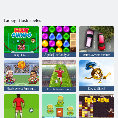
Līdzīgi flash spēles
Atpakaļ uz Candyland 4: Lollipop Garden
Autostāvvieta dusmas
Kāju Cinco
Heads Arena Euro futbols
Key & Shield
Eiro futbola sprints