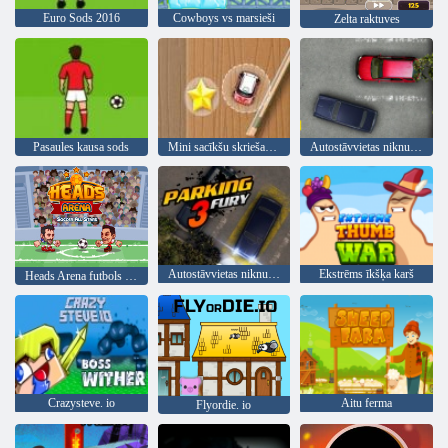
Euro Sods 2016
Cowboys vs marsieši
Zelta raktuves
Pasaules kausa sods
Mini sacīkšu skriešanās
Autostāvvietas niknums 2
Autostāvvietas niknums 3
Ekstrēms īkšķa karš
Heads Arena futbols visas zvaigznes
Crazysteve. io
Aitu ferma
Flyordie. io