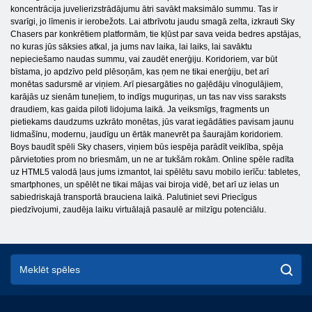
koncentrācija juvelierizstrādājumu ātri savākt maksimālo summu. Tas ir
svarīgi, jo līmenis ir ierobežots. Lai atbrīvotu jaudu smagā zelta, izkrauti Sky
Chasers par konkrētiem platformām, tie kļūst par sava veida bedres apstājas,
no kuras jūs sāksies atkal, ja jums nav laika, lai laiks, lai savāktu
nepieciešamo naudas summu, vai zaudēt enerģiju. Koridoriem, var būt
bīstama, jo apdzīvo peld plēsoņām, kas ņem ne tikai enerģiju, bet arī
monētas sadursmē ar viņiem. Arī piesargāties no gaļēdāju vīnogulājiem,
karājās uz sienām tuneļiem, to indīgs muguriņas, un tas nav viss saraksts
draudiem, kas gaida piloti lidojuma laikā. Ja veiksmīgs, fragments un
pietiekams daudzums uzkrāto monētas, jūs varat iegādāties pavisam jaunu
lidmašīnu, modernu, jaudīgu un ērtāk manevrēt pa šaurajām koridoriem.
Boys baudīt spēli Sky chasers, viņiem būs iespēja parādīt veiklība, spēja
pārvietoties prom no briesmām, un ne ar tukšām rokām. Online spēle radīta
uz HTML5 valodā ļaus jums izmantot, lai spēlētu savu mobilo ierīču: tabletes,
smartphones, un spēlēt ne tikai mājas vai biroja vidē, bet arī uz ielas un
sabiedriskajā transportā brauciena laikā. Palutiniet sevi Priecīgus
piedzīvojumi, zaudēja laiku virtuālajā pasaulē ar milzīgu potenciālu.