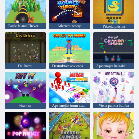
Castle Island Clicker spēle
Atlēcienu teorija
Pikseļu plūsma
Dr. Ratbu
Destruktīva apvienošanās
Apvienojiet lielgabalu aizsardzību
Apvienojiet torņu aizsardzību
Viena punkta bumba
Nosit to