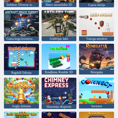
Indiānas Džonsas mozaīkmīklas kolekcija
Bāzes aizsardzība 3D
Canon šāvēja
Gaisa kuģa kosmosa tornītis
Artilērijas laiks
Vairoga aizstāvis
Rotaļlietas Rumble 3D
Renegatta
Ragdoll Odiseja
Augļu dzinums
Savienot
Skursteņu ekspresis