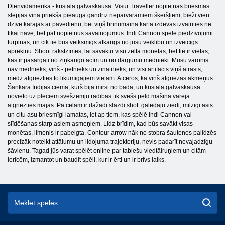
Dienvidamerikā - kristāla galvaskausa. Visur Traveller nopietnas briesmas
slēpjas viņa priekšā pieauga gandrīz nepārvaramiem šķēršļiem, bieži vien
dzīve karājās ar pavedienu, bet viņš brīnumainā kārtā izdevās izvairīties ne
tikai nāve, bet pat nopietnus savainojumus. Indi Cannon spēle piedzīvojumi
turpinās, un cik tie būs veiksmīgs atkarīgs no jūsu veiklību un izveicīgs
aprēķinu. Shoot rakstzīmes, lai savāktu visu zelta monētas, bet tie ir vietās,
kas ir pasargāti no ziņkārīgo acīm un no dārgumu mednieki. Mūsu varonis
nav mednieks, viņš - pētnieks un zinātnieks, un visi artifacts viņš atrasts,
mēdz atgriezties to likumīgajiem vietām. Atceros, kā viņš atgriezās akmeņus
Šankara Indijas ciemā, kurš bija mirst no bada, un kristāla galvaskausa
novieto uz pleciem svešzemju radības tik svešs peld mašīna varēja
atgriezties mājās. Pa ceļam ir dažādi slazdi shot: gaļēdāju ziedi, milzīgi asis
un citu asu briesmīgi lamatas, iet ap tiem, kas spēlē Indi Cannon vai
slīdēšanas starp asiem asmeņiem. Līdz brīdim, kad būs savākt visas
monētas, līmenis ir pabeigta. Contour arrow nāk no stobra šautenes palīdzēs
precīzāk noteikt attālumu un lidojuma trajektoriju, nevis padarīt nevajadzīgu
šāvienu. Tagad jūs varat spēlēt online par tablešu viedtālruņiem un citām
ierīcēm, izmantot un baudīt spēli, kur ir ērti un ir brīvs laiks.