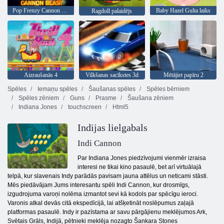
Pop Frenzy Cannon Blast
Baby Hazel Gulta laiks
Ragdoll palaidējs
Aizraušanās 4
Vilkšanas sacīkstes 3d
Mētājiet papīru 2
Spēles
Iemaņu spēles
Šaušanas spēles
Spēles bērniem
Spēles zēniem
Guns
Prasme
Šaušana zēniem
Indiana Jones
touchscreen
Html5
Indijas lielgabals
Indi Cannon
Par Indiana Jones piedzīvojumi vienmēr izraisa
interesi ne tikai kino pasaulē, bet arī virtuālajā
telpā, kur slavenais Indy parādās pavisam jauna attēlus un neticami stāsti.
Mēs piedāvājam Jums interesantu spēli Indi Cannon, kur drosmīgs,
izgudrojuma varoņi nolēma izmantot sevi kā kodols par spēcīgu ieroci.
Varonis atkal devās citā ekspedīcijā, lai atšķetināt noslēpumus zaļajā
platformas pasaulē. Indy ir pazīstama ar savu pārgājienu meklējumos Ark,
Svētais Grāls, Indijā, pētnieki meklēja nozagto Šankara Stones