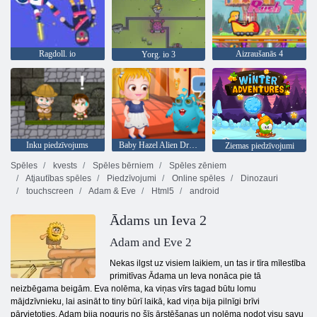
Ragdoll. io
Aizraušanās 4
Yorg. io 3
Inku piedzīvojums
Baby Hazel Alien Draugs
Ziemas piedzīvojumi
Spēles
kvests
Spēles bērniem
Spēles zēniem
Atjautības spēles
Piedzīvojumi
Online spēles
Dinozauri
touchscreen
Adam & Eve
Html5
android
Ādams un Ieva 2
Adam and Eve 2
Nekas ilgst uz visiem laikiem, un tas ir tīra mīlestība
primitīvas Ādama un Ieva nonāca pie tā
neizbēgama beigām. Eva nolēma, ka viņas vīrs tagad būtu lomu
mājdzīvnieku, lai asināt to tiny būrī laikā, kad viņa bija pilnīgi brīvi
pārvietoties. Adam bija noguris no šīs ārstēšanas un nolēma nodot visu savu