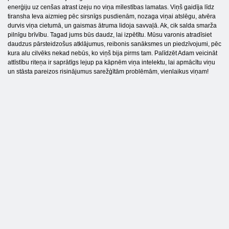
enerģiju uz cenšas atrast izeju no viņa mīlestības lamatas. Viņš gaidīja līdz
tiransha Ieva aizmieg pēc sirsnīgs pusdienām, nozaga viņai atslēgu, atvēra
durvis viņa cietumā, un gaismas ātruma lidoja savvaļā. Ak, cik salda smarža
pilnīgu brīvību. Tagad jums būs daudz, lai izpētītu. Mūsu varonis atradīsiet
daudzus pārsteidzošus atklājumus, reibonis sanāksmes un piedzīvojumi, pēc
kura alu cilvēks nekad nebūs, ko viņš bija pirms tam. Palīdzēt Adam veicināt
attīstību riteņa ir saprātīgs lejup pa kāpnēm viņa intelektu, lai apmācītu viņu
un stāsta pareizos risinājumus sarežģītām problēmām, vienlaikus viņam!