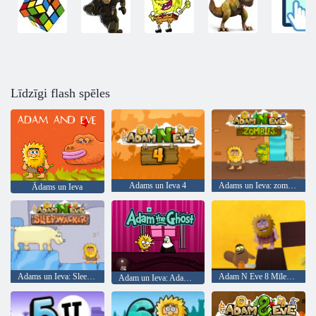
Līdzīgi flash spēles
Adams un Ieva 4
Adams un Ieva: zombiji
Ādams un Ieva
Adams un Ieva: Sleepwalker
Adam N Eve 8 Mīlestības kvestu
Adam un Ieva: Adam Gars