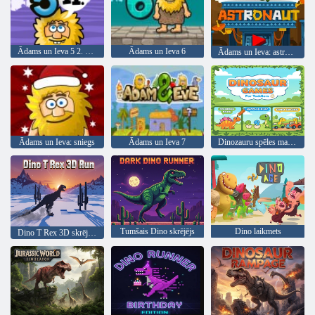
Ādams un Ieva 5 2. daļa
Ādams un Ieva 6
Ādams un Ieva: astronauts
Ādams un Ieva: sniegs
Ādams un Ieva 7
Dinozauru spēles maziem bērniem
Tumšais Dino skrējējs
Dino laikmets
Dino T Rex 3D skrējiens