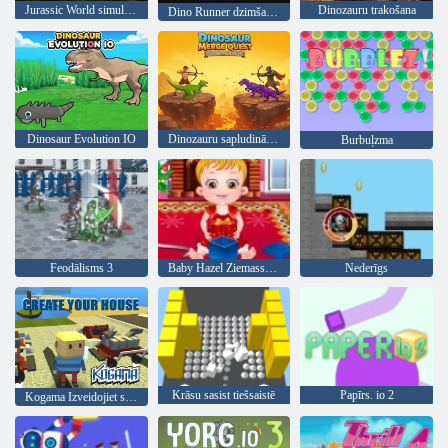
Jurassic World simulators
Dinozauru trakošana
Dino Runner dzimšanas dienas izdevums
Dinosaur Evolution IO
Dinozauru sapludināšanas meklējumi
Burbuļzma
Feodālisms 3
Baby Hazel Ziemassvētku laiks
Nederīgs
Krāsu sasist tiešsaistē
Papīrs. io 2
Kogama Izveidojiet savu māju