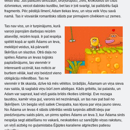
veido tiltu. Jūs palīdzēs dinozauri, bruņurupuči, zivis, krokodilus un citus
dzīvniekus, veicot dabisko kustību, bet tas ir ļoti svarīgi, lai palīdzētu šajā
fragments. Pēc pēdējā līmenī, Adam tiekas Ievu, un viņa velk Viņu savā
namā. Tas ir visvairāk romantisks stāsts par pirmajiem cilvēkiem uz zemes.
Tas nav viss, un ir turpinājums, kurā
varoņi joprojām darbojas reizēm
atsevišķi, reizēm kopā. Ir pat iespēja
spēlēt kopā ar spēli Ādams un Ieva,
meklējot veidus, kā pārvarēt
šķēršļus un slazdus. Otrā daļa no
spēles Ādama un Ievas loģisks
paplašinājums, tas vienmēr ir
interesanti uzzināt, kas noticis ar
burtiem vēlāk, kad viņi beidzot vieno
obligāciju mīlestības. Tas ne
vienmēr ir tik skaista, dzīve kā mēs vēlētos. Izrādījās, Ādamam un viņa sieva
nav salda, tā saglabā viņu būrī zem atslēgas. Kāds gribētu, lai palaistu, un
Adam var saprast, kad viņš gaida brīdis rīkoties izlēmīgi. Eve nozaga
taustiņu, kamēr viņa guļ, varonis iet nezināmajā, un tas nav pat bail no
šķēršļiem. Un beigās viņš satiek Cleopatra, kas kļuva par viņa jauno sievu.
No Ādama un Ievas 4 stāsts iztērētās veidā turpinās attīstīt ideju par
piedzīvojumu salds pāris, un pirms spēles Ādams un Ieva 3, kur Ādama sirds
nespēja segt atdalīšanu no vakarā, neskatoties uz sarežģīto viņas raksturu,
un viņš aizbēg no guļamistaba Ēģiptes karaliene atgriezties patiesu