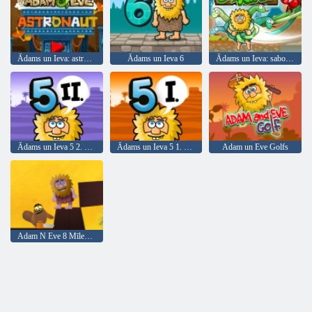
Ādams un Ieva: astronauts
Ādams un Ieva 6
Ādams un Ieva: sabojājiet virves
Ādams un Ieva 5 2. daļa
Ādams un Ieva 5 1. daļa
Adam un Eve Golfs
Adam N Eve 8 Mīlestības kvestu