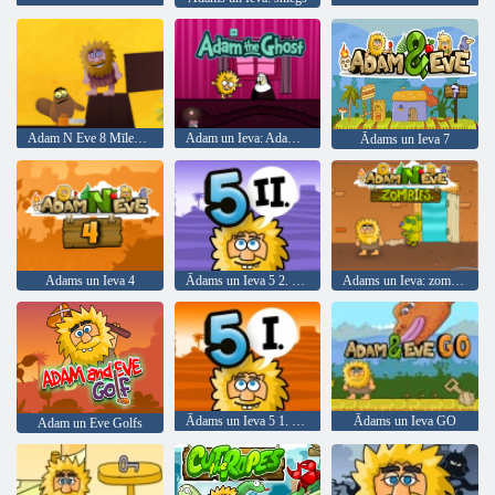
Adam N Eve 8 Mīlestības kvestu
Adam un Ieva: Adam Gars
Ādams un Ieva 7
Adams un Ieva 4
Ādams un Ieva 5 2. daļa
Adams un Ieva: zombiji
Ādams un Ieva 5 1. daļa
Ādams un Ieva GO
Adam un Eve Golfs