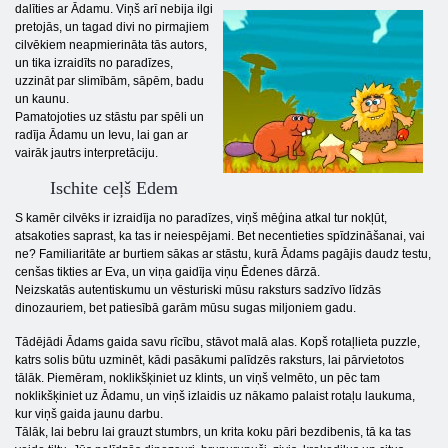
dalīties ar Ādamu. Viņš arī nebija ilgi
pretojās, un tagad divi no pirmajiem
cilvēkiem neapmierināta tās autors,
un tika izraidīts no paradīzes,
uzzināt par slimībām, sāpēm, badu
un kaunu.
Pamatojoties uz stāstu par spēli un
radīja Ādamu un Ievu, lai gan ar
vairāk jautrs interpretāciju.
Ischite ceļš Edem
S kamēr cilvēks ir izraidīja no paradīzes, viņš mēģina atkal tur nokļūt,
atsakoties saprast, ka tas ir neiespējami. Bet necentieties spīdzināšanai, vai
ne? Familiaritāte ar burtiem sākas ar stāstu, kurā Ādams pagājis daudz testu,
cenšas tikties ar Eva, un viņa gaidīja viņu Ēdenes dārzā.
Neizskatās autentiskumu un vēsturiski mūsu raksturs sadzīvo līdzās
dinozauriem, bet patiesībā garām mūsu sugas miljoniem gadu.
Tādējādi Ādams gaida savu rīcību, stāvot malā alas. Kopš rotaļlieta puzzle,
katrs solis būtu uzminēt, kādi pasākumi palīdzēs raksturs, lai pārvietotos
tālāk. Piemēram, noklikšķiniet uz klints, un viņš velmēto, un pēc tam
noklikšķiniet uz Ādamu, un viņš izlaidis uz nākamo palaist rotaļu laukuma,
kur viņš gaida jaunu darbu.
Tālāk, lai bebru lai grauzt stumbrs, un krita koku pāri bezdibenis, tā ka tas