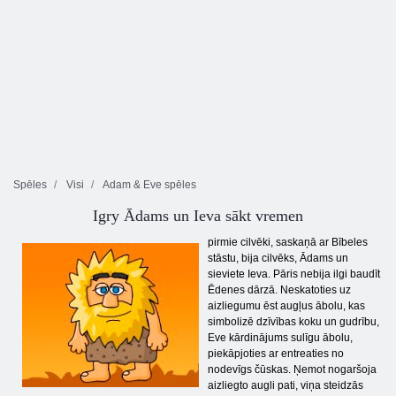
Spēles
Visi
Adam & Eve spēles
Igry Ādams un Ieva sākt vremen
pirmie cilvēki, saskaņā ar Bībeles
stāstu, bija cilvēks, Ādams un
sieviete Ieva. Pāris nebija ilgi baudīt
Ēdenes dārzā. Neskatoties uz
aizliegumu ēst augļus ābolu, kas
simbolizē dzīvības koku un gudrību,
Eve kārdinājums sulīgu ābolu,
piekāpjoties ar entreaties no
nodevīgs čūskas. Ņemot nogaršoja
aizliegto augli pati, viņa steidzās