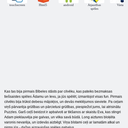
touchscreen
Html5
android
Atjautības
Vieta
spēles
Kas tas bija pirmais Bībeles stāsts par cilvēku, kas pateiks bezmaksas
tiešsaistes spēles Ādamu un Ievu, ja jūs spēlēt, izmantojot visas fun. Pirmais
cilvēks bija trūkst debesu mājokļos, un devās meklējumos sieviete. Pa ceļam
viņš pārvarēja grūtības un pārcietusi grūtības, piespiežot jums, lai atrisinātu
Puzzles. Garš ceļš beidzot ir apbalvoti ar tikšanos ar skaistu Eva, kas stingri
Adam pieklauvēja pie galvas, un vilka savā būdā. Long aiztures bloķēta
varonis nevarēja, un izdevās aizbēgt. Viņa bīstami ceļi ar lamatām atkal un
pirms jūs - dažas aizraujošas spēles gabalus.