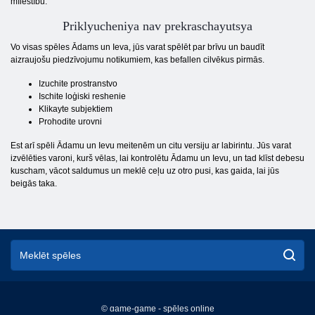
mīlestību.
Priklyucheniya nav prekraschayutsya
Vo visas spēles Ādams un Ieva, jūs varat spēlēt par brīvu un baudīt
aizraujošu piedzīvojumu notikumiem, kas befallen cilvēkus pirmās.
Izuchite prostranstvo
Ischite loģiski reshenie
Klikayte subjektiem
Prohodite urovni
Est arī spēli Ādamu un Ievu meitenēm un citu versiju ar labirintu. Jūs varat
izvēlēties varoni, kurš vēlas, lai kontrolētu Ādamu un Ievu, un tad klīst debesu
kuscham, vācot saldumus un meklē ceļu uz otro pusi, kas gaida, lai jūs
beigās taka.
© game-game - spēles online