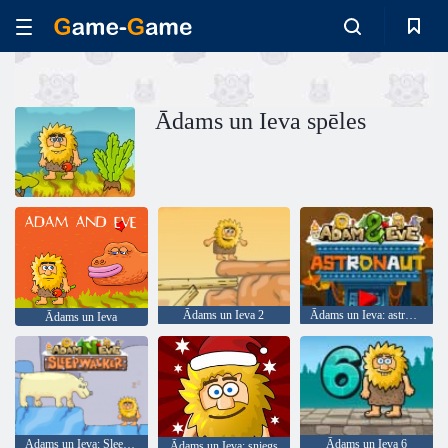
Ādams un Ieva spēles
Ādams un Ieva 2
Ādams un Ieva: astronauts
Ādams un Ieva
Adams un Ieva: Sleepwalker
Ādams un Ieva 6
Ādams un Ieva: sniegs