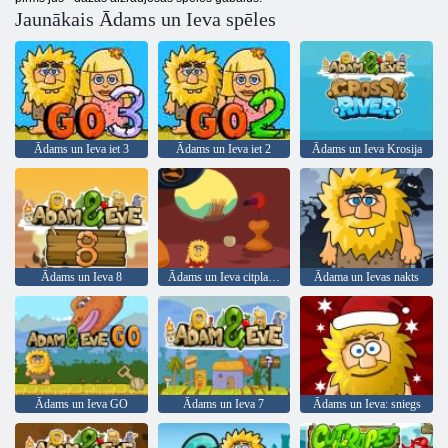
Jaunākais Ādams un Ieva spēles
Ādams un Ieva iet 3
Ādams un Ieva iet 2
Ādams un Ieva Krosija
Ādams un Ieva 8
Ādams un Ieva citplanētieši
Ādama un Ievas nakts
Ādams un Ieva GO
Ādams un Ieva 7
Ādams un Ieva: sniegs