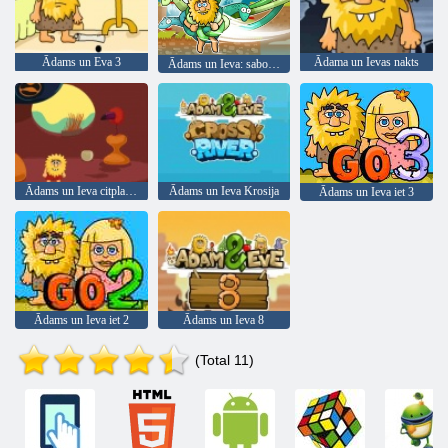
Ādams un Eva 3
Ādama un Ievas nakts
Ādams un Ieva: sabojājiet virves
Ādams un Ieva citplanētieši
Ādams un Ieva Krosija
Ādams un Ieva iet 3
Ādams un Ieva iet 2
Ādams un Ieva 8
(Total 11)