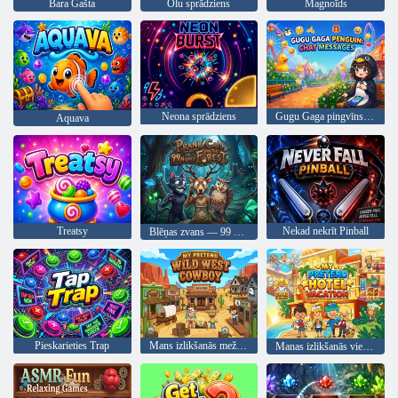
Bara Gašta
Olu sprādziens
Magnoīds
Neona sprādziens
Gugu Gaga pingvīns: tērzēšanas ziņas
Aquava
Treatsy
Nekad nekrīt Pinball
Blēņas zvans — 99 naktis mežā
Pieskarieties Trap
Mans izlikšanās mežonīgo Rietumu kovbojs
Manas izlikšanās viesnīcas brīvdienas