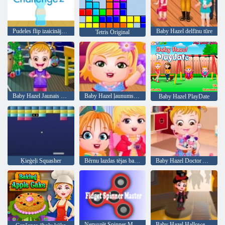
Pudeles flip izaicinājums 2
Baby Hazel delfīnu tūre
Tetris Original
Baby Hazel Jaunais gads Bash
Baby Hazel ļaunums laiks
Baby Hazel PlayDate
Ķieģeļi Squasher
Bērnu lazdas tējas ballīte
Baby Hazel Doctor Atskaņot
Nervozēt Spinner Master
Baby Hazel Halloween pils