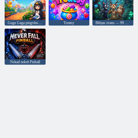
Gugu Gaga pingvīns: tērzēšanas ziņas
Treatsy
Blēņas zvans — 99 naktis mežā
Nekad nekrīt Pinball