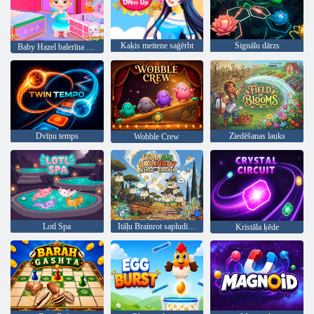
Kaķis meitene saģērbt
Signālu dārzs
Baby Hazel balerīna dance
Dvīņu temps
Ziedēšanas lauks
Wobble Crew
Lotl Spa
Itāļu Brainrot sapludināšanas klikšķinātājs
Kristāla ķēde