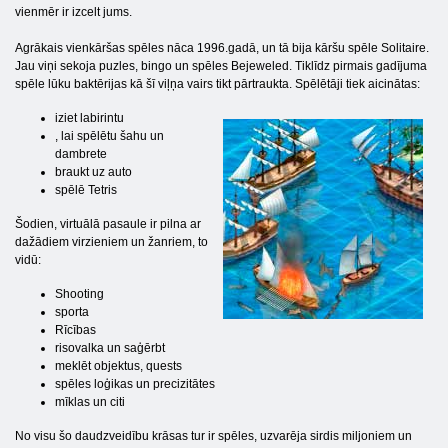
vienmēr ir izcelt jums.
Agrākais vienkāršas spēles nāca 1996.gadā, un tā bija kāršu spēle Solitaire.
Jau viņi sekoja puzles, bingo un spēles Bejeweled. Tiklīdz pirmais gadījuma
spēle lūku baktērijas kā šī viļņa vairs tikt pārtraukta. Spēlētāji tiek aicinātas:
iziet labirintu
, lai spēlētu šahu un
dambrete
braukt uz auto
spēlē Tetris
Šodien, virtuālā pasaule ir pilna ar
dažādiem virzieniem un žanriem, to
vidū:
Shooting
sporta
Rīcības
risovalka un saģērbt
meklēt objektus, quests
spēles loģikas un precizitātes
mīklas un citi
No visu šo daudzveidību krāsas tur ir spēles, uzvarēja sirdis miljoniem un