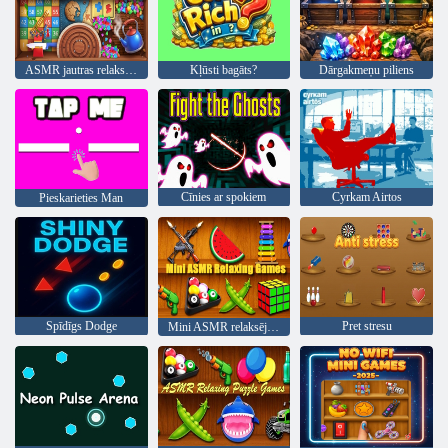
ASMR jautras relaksējošas spēles
Kļūsti bagāts?
Dārgakmeņu piliens
Cīnies ar spokiem
Cyrkam Airtos
Pieskarieties Man
Spīdīgs Dodge
Pret stresu
Mini ASMR relaksējošas spēles