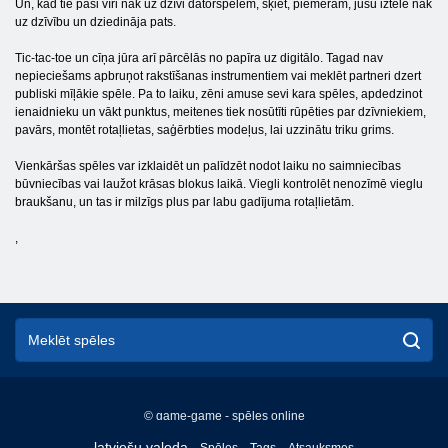
Un, kad tie paši vīri nāk uz dzīvi datorspēlēm, šķiet, piemēram, jūsu iztēle nāk
uz dzīvību un dziedināja pats.
Tic-tac-toe un cīņa jūra arī pārcēlās no papīra uz digitālo. Tagad nav
nepieciešams apbruņot rakstīšanas instrumentiem vai meklēt partneri dzert
publiski mīļākie spēle. Pa to laiku, zēni amuse sevi kara spēles, apdedzinot
ienaidnieku un vākt punktus, meitenes tiek nosūtīti rūpēties par dzīvniekiem,
pavārs, montēt rotaļlietas, saģērbties modeļus, lai uzzinātu triku grims.
Vienkāršas spēles var izklaidēt un palīdzēt nodot laiku no saimniecības
būvniecības vai laužot krāsas blokus laikā. Viegli kontrolēt nenozīmē vieglu
braukšanu, un tas ir milzīgs plus par labu gadījuma rotaļlietām.
,
© game-game - spēles online
English
latviešu valoda