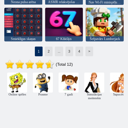
Neona pulsa arēna
ASMR relaksējošas atjautības spēles
Nav Wi-Fi minispēļu 2025
Smieklīgas skaņas
67 Klikšķis
Šefpavārs Lumberjack
1
2
...
3
4
>
(Total 12)
Online spēles
Prasme
7 gadi
Simulācijas
Sapucēties
meitenēm