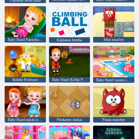
Cepšanas ābolu kūka
Baby Hazel Pateicības diena
Mini munčers
Kāpšanas bumba
Bubble Profesors
Baby Hazel Ķirbju Party
Baby Hazel vasaras izklaide
Baby Hazel mācās izturēšanās
Pieskaries žurkas
Pinata muncher