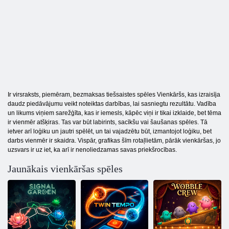
Ir virsraksts, piemēram, bezmaksas tiešsaistes spēles Vienkāršs, kas izraisīja
daudz piedāvājumu veikt noteiktas darbības, lai sasniegtu rezultātu. Vadība
un likums viņiem sarežģīta, kas ir iemesls, kāpēc viņi ir tikai izklaide, bet tēma
ir vienmēr atšķiras. Tas var būt labirints, sacīkšu vai šaušanas spēles. Tā
ietver arī loģiku un jautri spēlēt, un tai vajadzētu būt, izmantojot loģiku, bet
darbs vienmēr ir skaidra. Vispār, grafikas šīm rotaļlietām, pārāk vienkāršas, jo
uzsvars ir uz iet, ka arī ir nenoliedzamas savas priekšrocības.
Jaunākais vienkāršas spēles