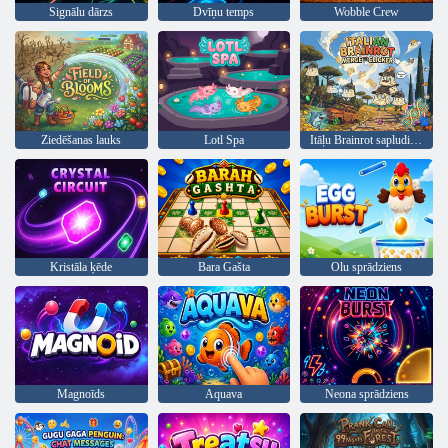
Signālu dārzs
Dvīņu temps
Wobble Crew
Ziedēšanas lauks
Lotl Spa
Itāļu Brainrot sapludināšanas klikšķinātājs
Kristāla ķēde
Bara Gašta
Olu sprādziens
Magnoīds
Aquava
Neona sprādziens