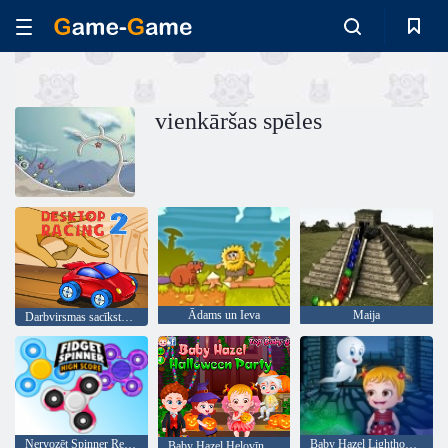
vienkāršas spēles
Ādams un Ieva
Maija
Darbvirsmas sacīkstes 2
Nervozēt Spinner Rekords
Baby Hazel Lighthouse piedzīvojums
Baby Hazel Helovīna ballīte