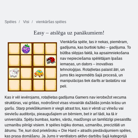
Spēles
Visi
vienkāršas spēles
Easy – atslēga uz panākumiem!
Vienkārša spēle, tas ir nekas, piemēram,
gadījuma, kas burtiski tulko – gadījuma. To
būtība slēpjas faktā, ka apsaimniekošana
nav nepieciešama spēlētājam īpašas
iemaņas, un dators – inovatīvas
tehnoloģijas. Rotaļlietas palaist ātri, un
jums tiks iegremdēts šajā procesā, un
manipulācijas tiek darīts ar tastatūru vai
peli.
Kas ir vēl ievērojams, rotaļlietas gadījuma Gamers nav ierobežot vecuma
struktūras, vai grīdas, nodrošinot visas visvairāk dažādās jomās krāsu un
garšu. Starp priekšlikumiem ir viegli atrast tos, kas ir vērsti uz vīriešu vai
sieviešu auditoriju, pieaugušajiem un bērniem, bet ir arī tādi, ka tā ir
universāla. Spēļu bumbas, kartes, vārdu, madžongs un tamlīdzīgi piesaistītu
uzmanību pilnīgi visiem. Ir spēles loģiku domas, uzmanību, precizitāti un
ātrumu. Tie, kuri dod priekšroku « Die Hard » atradīs piedāvājumiem spēles,
kas prasa domāšanu. Ja Jums ir ventilators aktīvo darbību šajā kategorijā