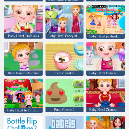
Baby Hazel Craft laiks
Baby Hazel Fancy kleita
Baby Hazel pludmales ballīte
Baby Hazel Sētas puse
Siera cupcakes
Baby Hazel tīrīšana laiks
Poop Clicker 2
Baby Hazel Ziemassvētku laiks
Baby Hazel In Pirmsskolas