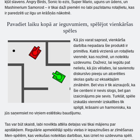
kļūt slavens. Angry Birds, Sonic to ezis, Super Mario, uguns un ūdens, un
Mashinerium Samorost – ir tikai daži piemēri no labi pazīstamu rotaļlietu, kas
ir paredzēti uz ilgu un krāšņās nākotnē.
Pavadiet laiku kopā ar ieguvumiem, spēlējot vienkāršas
spēles
Kā jūs varat saprast, vienkārša
darbība nepadara šie produkti ir
primitīva. Katrā virzienā un rotaļlietu
vienmēr, kas nozīmē, un noteiktu
uzdevumu. Dažreiz, lai iegūtu pat
nelielu, kā jūs vēlaties, lai savienotu
diskursīvo pieeju un atcerēties
skolas gaitu uz eksaktajām
zinātnēm. Bet viss ir tik aizraujoši, ka
šie centieni ir nevis slogs, bet gan
izaicinājums pie sevis. Turklāt, spēle
izskatās vienmēr izskatīties tik
spilgti, krāsaini un harmonisku, ka
jūs saņemsiet no viņiem estētisku baudījumu.
Tas var būt skaisti, labi novilkta attēla detaļas vai tikai mājienu par
apstākļiem. Regulārie apmeklētāji spēļu vietas ir iepazinušies ar zīmēšanas
Men-spēlēm, kas veikušas noteiktas darbības, kas izriet no uzdevuma spēli.