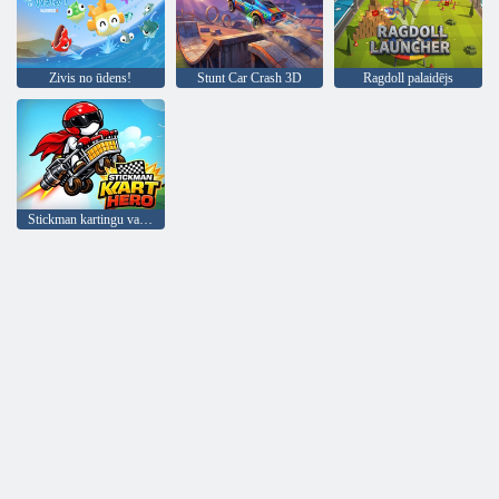
Zivis no ūdens!
Stunt Car Crash 3D
Ragdoll palaidējs
Stickman kartingu varonis