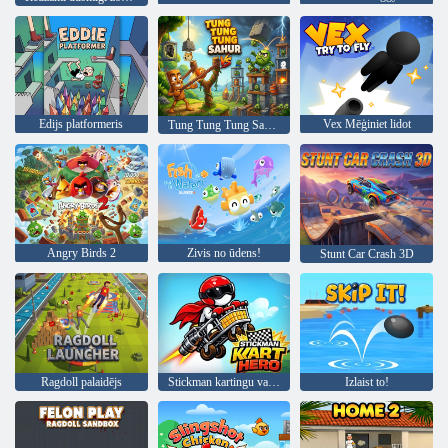
Edijs platformeris
Vex Mēģiniet lidot
Tung Tung Tung Sahur Vs Zombie
Angry Birds 2
Zivis no ūdens!
Stunt Car Crash 3D
Ragdoll palaidējs
Stickman kartingu varonis
Izlaist to!