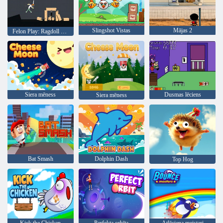
Slingshot Vistas
Mājas 2
Felon Play: Ragdoll Sandbox
Siera mēness
Dusmas lēciens
Siera mēness
Bat Smash
Dolphin Dash
Top Hog
Kick the Chicken
Perfekta orbīta
Atlēciena meistari