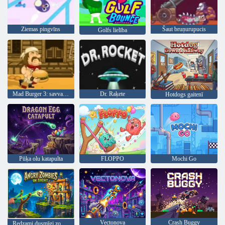
Ziemas pingvīns
Šaut bruņurupucis
Golfs lielība
Mad Burger 3: savvaļas rietumi
Dr. Raķete
Hotdogs gaitenī
Pūķa olu katapulta
FLOPPO
Mochi Go
Vectonova
Crash Buggy
Redzami dusmīgi zombiji