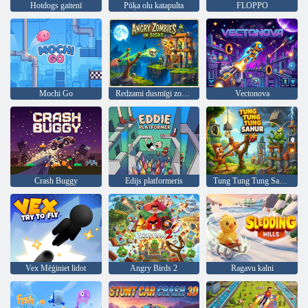
Hotdogs gaitenī
Pūķa olu katapulta
FLOPPO
Mochi Go
Redzami dusmīgi zombiji
Vectonova
Crash Buggy
Edijs platformeris
Tung Tung Tung Sahur Vs Zombie
Vex Mēģiniet lidot
Angry Birds 2
Ragavu kalni