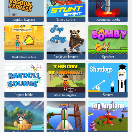
Ragdoll Express
Triksu sprints
Kosmosa robeža
Augšējais latvneis
Sprādzēt
Basketbola orbīta
Lupatu lielība
Šāvieni
Mest to augstāk!