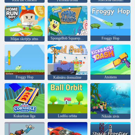
SpongeBob Squarepants pavasara apmācība
Froggy Hop
Mājas skrējējs zēns
Froggy Hop
Atsitiens
Kalmāru domuzīme
Kukurūzas līga
Lodīšu orbīta
Niknās zivis