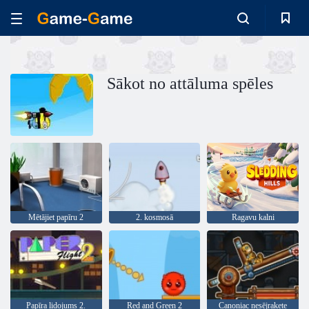
Sākot no attāluma spēles
Mētājiet papīru 2
2. kosmosā
Ragavu kalni
Papīra lidojums 2.
Red and Green 2
Canoniac nesējraķete