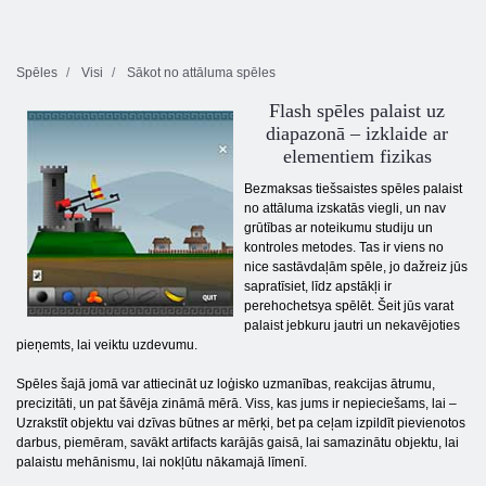
Spēles
Visi
Sākot no attāluma spēles
Flash spēles palaist uz
diapazonā – izklaide ar
elementiem fizikas
Bezmaksas tiešsaistes spēles palaist
no attāluma izskatās viegli, un nav
grūtības ar noteikumu studiju un
kontroles metodes. Tas ir viens no
nice sastāvdaļām spēle, jo dažreiz jūs
sapratīsiet, līdz apstākļi ir
perehochetsya spēlēt. Šeit jūs varat
palaist jebkuru jautri un nekavējoties
pieņemts, lai veiktu uzdevumu.
Spēles šajā jomā var attiecināt uz loģisko uzmanības, reakcijas ātrumu,
precizitāti, un pat šāvēja zināmā mērā. Viss, kas jums ir nepieciešams, lai –
Uzrakstīt objektu vai dzīvas būtnes ar mērķi, bet pa ceļam izpildīt pievienotos
darbus, piemēram, savākt artifacts karājās gaisā, lai samazinātu objektu, lai
palaistu mehānismu, lai nokļūtu nākamajā līmenī.