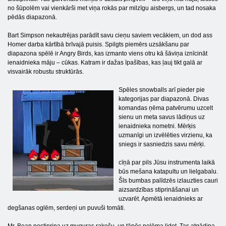
no šūpolēm vai vienkārši met viņa rokās par milzīgu aisbergs, un tad nosaka
pēdās diapazonā.
Bart Simpson nekautrējas parādīt savu cieņu saviem vecākiem, un dod ass
Homer darba kārtībā brīvajā puisis. Spilgts piemērs uzsākšanu par
diapazona spēlē ir Angry Birds, kas izmanto viens otru kā šāviņa iznīcināt
ienaidnieka māju – cūkas. Katram ir dažas īpašības, kas ļauj tikt galā ar
visvairāk robustu struktūrās.
Spēles snowballs arī pieder pie
kategorijas par diapazonā. Divas
komandas ņēma patvērumu uzcelt
sienu un meta savus lādiņus uz
ienaidnieka nometni. Mērķis
uzmanīgi un izvēlēties virzienu, ka
sniegs ir sasniedzis savu mērķi.
cīņā par pils Jūsu instrumenta laikā
būs mešana katapultu un lielgabalu.
Šīs bumbas palīdzēs izlauzties cauri
aizsardzības stiprināšanai un
uzvarēt. Apmētā ienaidnieks ar
degšanas oglēm, serdeņi un puvuši tomāti.