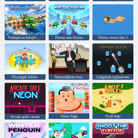
Veidojiet un lidojiet Obiju
Ziemas auto lēciens
Mušas vāvere lido 2
Dusmīgās žubītes
Mansmīļākais boss
Lielgabala uzplaukums
Sumo Sāga
Swift kaķi
Arcade golfs: neons