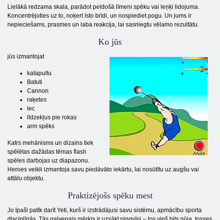
Lielākā redzama skala, parādot peldošā līmeni spēku vai leņķi lidojuma.
Koncentrējoties uz to, noķert īsto brīdi, un nospiediet pogu. Un jums ir
nepieciešams, prasmes un laba reakcija, lai sasniegtu vēlamo rezultātu.
Ko jūs
jūs izmantojat
katapultu
Batuti
Cannon
raķetes
lec
līdzekļus pie rokas
arm spēks
Katrs mehānisms un dizains tiek
spēlētas dažādas tēmas flash
spēles darbojas uz diapazonu.
Heroes veikli izmantoja savu piedāvāto iekārtu, lai nosūtītu uz augšu vai
attālu objektu.
Praktizējošs spēku mest
Jo īpaši patīk darīt Yeti, kurš ir izstrādājusi savu sistēmu, apmācību sporta
disciplīnās. Tās galvenais mērķis ir uzsākt pingvīni – tos viņš hits nūja, tosses