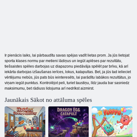
Ir pienācis laiks, lai pārbaudītu savas spējas vadīt lietas prom. Ja jūs lietojat
sporta klases normu par metieni lādiņus un iegūt aplēses par rezultātu,
tiešsaistes spēles darbojas uz diapazonu piedāvāja spēlēt par brīvu, kā arī
iekārta darbojas izšaušanas ierīces, lokus, katapultas. Bet, ja jūs tad ielieciet
vērtējumu nebūs, jūs pats būs ieinteresēts, lai parādītu labākos rezultātus, jo
viņam iegūt punktus. Kontrolējot peli, turiet taustiņu, līdz jauda bar sasniedz
maksimumu, bet rādiuss lidojuma arī nedrīkst aizmirst.
Jaunākais Sākot no attāluma spēles