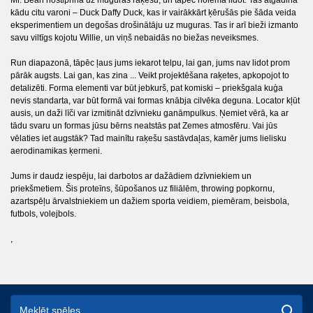
Mr. Bean nostiprina uz muguras raķešu, un tāpēc nolēma lidot. Tas atgādina
kādu citu varoni – Duck Daffy Duck, kas ir vairākkārt ķērušās pie šāda veida
eksperimentiem un degošas drošinātāju uz muguras. Tas ir arī bieži izmanto
savu viltīgs kojotu Willie, un viņš nebaidās no biežas neveiksmes.
Run diapazonā, tāpēc ļaus jums iekarot telpu, lai gan, jums nav lidot prom
pārāk augsts. Lai gan, kas zina ... Veikt projektēšana raķetes, apkopojot to
detalizēti. Forma elementi var būt jebkurš, pat komiski – priekšgala kuģa
nevis standarta, var būt formā vai formas knābja cilvēka deguna. Locator kļūt
ausis, un daži līči var izmitināt dzīvnieku ganāmpulkus. Ņemiet vērā, ka ar
tādu svaru un formas jūsu bērns neatstās pat Zemes atmosfēru. Vai jūs
vēlaties iet augstāk? Tad mainītu raķešu sastāvdaļas, kamēr jums lielisku
aerodinamikas ķermeni.
Jums ir daudz iespēju, lai darbotos ar dažādiem dzīvniekiem un
priekšmetiem. Šis proteīns, šūpošanos uz filiālēm, throwing popkornu,
azartspēļu ārvalstniekiem un dažiem sporta veidiem, piemēram, beisbola,
futbols, volejbols.
,