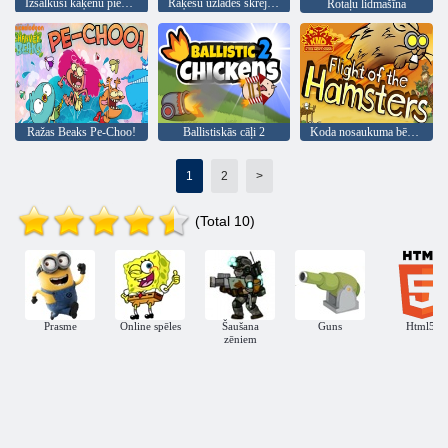
Izsalkuši kaķēnu piedzīvojumi
Raķešu uzlādes skrējiens
Rotaļu lidmašīna
Ražas Beaks Pe-Choo!
Ballistiskās cāļi 2
Koda nosaukuma bērni blakus kāmju lidojumam
1
2
>
(Total 10)
Prasme
Online spēles
Šaušana
Guns
Html5
zēniem