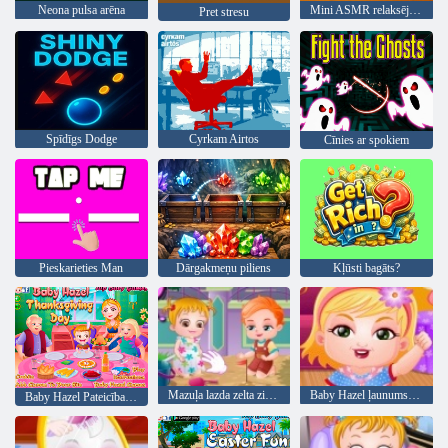
Neona pulsa arēna
Mini ASMR relaksējošas spēles
Pret stresu
Spīdīgs Dodge
Cyrkam Airtos
Cīnies ar spokiem
Pieskarieties Man
Dārgakmeņu piliens
Kļūsti bagāts?
Mazuļa lazda zelta zivtiņa
Baby Hazel ļaunums laiks
Baby Hazel Pateicības diena