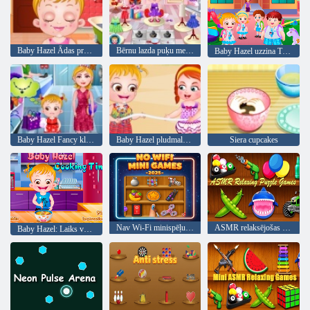
Baby Hazel Ādas problēmas
Bērnu lazda puķu meitene
Baby Hazel uzzina Transportlīdzekļi
Baby Hazel Fancy kleita
Baby Hazel pludmales ballīte
Siera cupcakes
Nav Wi-Fi minispēļu 2025
ASMR relaksējošas atjautības spēles
Baby Hazel: Laiks vakariņām