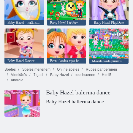
Baby Hazel - nerātns kaķis
Baby Hazel PlayDate
Baby Hazel Lieldienas Fun
Baby Hazel Doctor Atskaņot
Bērnu lazdas tējas ballīte
Mazuļa lazda pirmais lietus
Spēles
Spēles meitenēm
Online spēles
Rūpes par bērniem
Vienkāršs
7 gadi
Baby Hazel
touchscreen
Html5
android
Baby Hazel balerīna dance
Baby Hazel ballerina dance