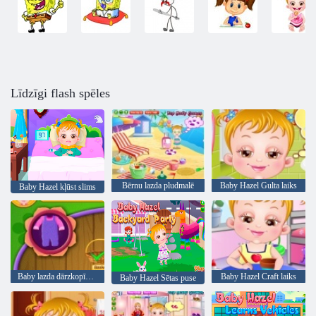
Līdzīgi flash spēles
Bērnu lazda pludmalē
Baby Hazel Gulta laiks
Baby Hazel kļūst slims
Baby lazda dārzkopība laiks
Baby Hazel Craft laiks
Baby Hazel Sētas puse