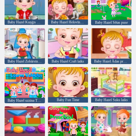
Baby Hazel Kuņģis Care
Baby Hazel Helovīna ballīte
Baby Hazel Sētas puse
Baby Hazel Zobārstniecība
Baby Hazel Craft laiks
Baby Hazel Ādas problēmas
Baby Fun Time
Baby Hazel Suku laiks
Baby Hazel uzzina Transportlīdzekļi