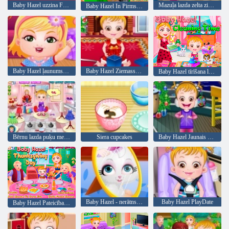
Baby Hazel uzzina Formas
Mazuļa lazda zelta zivtiņa
Baby Hazel In Pirmsskolas
Baby Hazel ļaunums laiks
Baby Hazel Ziemassvētku laiks
Baby Hazel tīrīšana laiks
Bērnu lazda puķu meitene
Siera cupcakes
Baby Hazel Jaunais gads Bash
Baby Hazel - nerātns kaķis
Baby Hazel PlayDate
Baby Hazel Pateicības diena