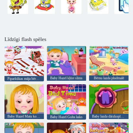
Līdzīgi flash spēles
Baby Hazel kļūst slims
Bērnu lazda pludmalē
Piparkūkas māja bērnam Lazdu
Baby Hazel Matu kopšana
Baby lazda dārzkopība laiks
Baby Hazel Gulta laiks