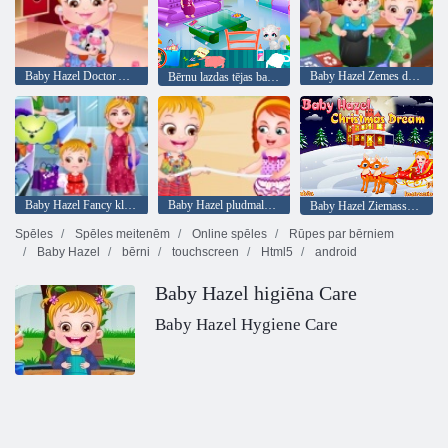
Baby Hazel Doctor Atskaņot
Baby Hazel Zemes diena
Bērnu lazdas tējas ballīte
Baby Hazel Fancy kleita
Baby Hazel pludmales ballīte
Baby Hazel Ziemassvētku sapnis
Spēles
Spēles meitenēm
Online spēles
Rūpes par bērniem
Baby Hazel
bērni
touchscreen
Html5
android
Baby Hazel higiēna Care
Baby Hazel Hygiene Care