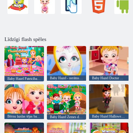
Līdzīgi flash spēles
Baby Hazel - nerātns kaķis
Baby Hazel Doctor Atskaņot
Baby Hazel Pateicības diena
Bērnu lazdas tējas ballīte
Baby Hazel Halloween pils
Baby Hazel Zemes diena