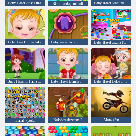
Baby Hazel kļūst slims
Baby Hazel Matu kopšana
Bērnu lazda pludmalē
Baby Hazel Gulta laiks
Baby lazda dārzkopība laiks
Baby Hazel uzzina Formas
Baby Hazel In Pirmsskolas
Baby Hazel Kuņģis Care
Baby Hazel Helovīna ballīte
Nolādēts dārgums 2
Moto x3m
Tauriņš kyodai