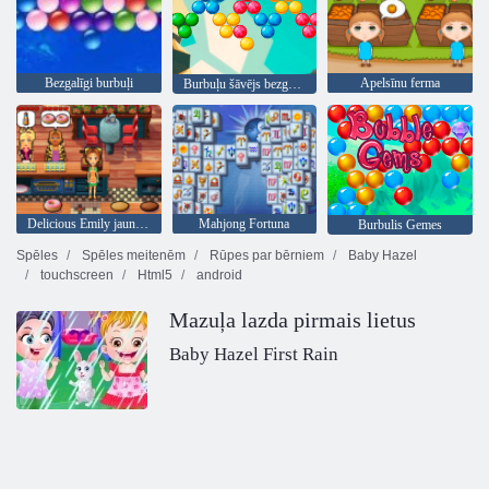
Bezgalīgi burbuļi
Apelsīnu ferma
Burbuļu šāvējs bezgalīgs
Delicious Emily jauns sākums
Mahjong Fortuna
Burbulis Gemes
Spēles
Spēles meitenēm
Rūpes par bērniem
Baby Hazel
touchscreen
Html5
android
Mazuļa lazda pirmais lietus
Baby Hazel First Rain