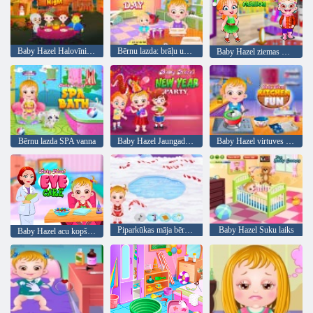
Baby Hazel Halovīni nakts
Bērnu lazda: brāļu un māsu diena
Baby Hazel ziemas mode
Bērnu lazda SPA vanna
Baby Hazel Jaungada ballīte
Baby Hazel virtuves izpriecas
Piparkūkas māja bērnam Lazdu
Baby Hazel Suku laiks
Baby Hazel acu kopšana