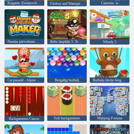
Kogama: Ziemassvētku parks
Caurums. io
Fireboy and Watergirl 1: Meža templis
Naudas pārvedumu veidotājs
Bobs laupītājs 5: Tempļa piedzīvojums
Wheely 5
Cat pasaulē - Alpine Lakes
Bezgalīgi burbuļi
Burbuļu šāvējs bezgalīgs
Suši backgammon
Mahjong Fortuna
Backgammon Classic