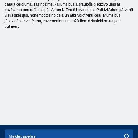
garajā ceļojumā. Tas nozīmē, ka jums būs aizraujošs piedzīvojums ar
pazīstamu personības spēli Adam N Eve 8 Love quest. Palīdzi Adam pārvarēt
visus šķēršļus, noņemot tos no ceļa un atbrīvojot viņu ceļu. Mums būs
jāsazinās ar vietējiem, cavemeniem un dažādiem dzīvniekiem un pat
putniem.