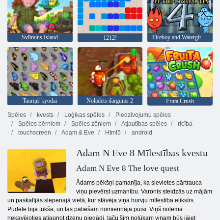
Svītrains Island
Fireboy and Watergirl 4: Kristāla templis
1212!
Tauriņš kyodai
Nolādēts dārgums 2
Fruta Crush
Spēles
kvests
Loģikas spēles
Piedzīvojumu spēles
Spēles bērniem
Spēles zēniem
Atjautības spēles
rīcība
touchscreen
Adam & Eve
Html5
android
Adam N Eve 8 Mīlestības kvestu
Adam N Eve 8 The love quest
Ādams pēkšņi pamanīja, ka sievietes pārtrauca
viņu pievērst uzmanību. Varonis steidzās uz mājām
un paskatījās slepenajā vietā, kur stāvēja viņa burvju mīlestība eliksīrs.
Pudele bija tukša, un tas patiešām nomierināja puisi. Viņš nolēma
nekavējoties atjaunot dzeņu piegādi, taču šim nolūkam viņam būs jāiet