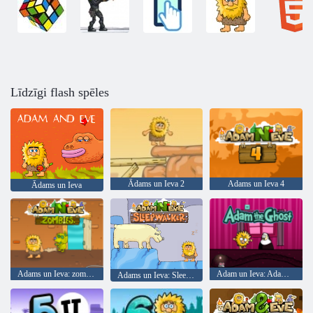
Līdzīgi flash spēles
Ādams un Ieva 2
Adams un Ieva 4
Ādams un Ieva
Adams un Ieva: zombiji
Adam un Ieva: Adam Gars
Adams un Ieva: Sleepwalker