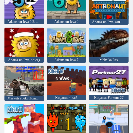
Ādams un Ieva 5 2. daļa
Ādams un Ieva 6
Ādams un Ieva: astronauts
Ādams un Ieva: sniegs
Ādams un Ieva 7
Meksika Rex
Kogama: 4 karš
Kogama: Parkour 27
Maskēts spēki: Zombie Survival