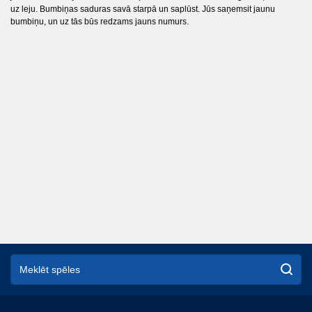
uz leju. Bumbiņas saduras savā starpā un saplūst. Jūs saņemsit jaunu
bumbiņu, un uz tās būs redzams jauns numurs.