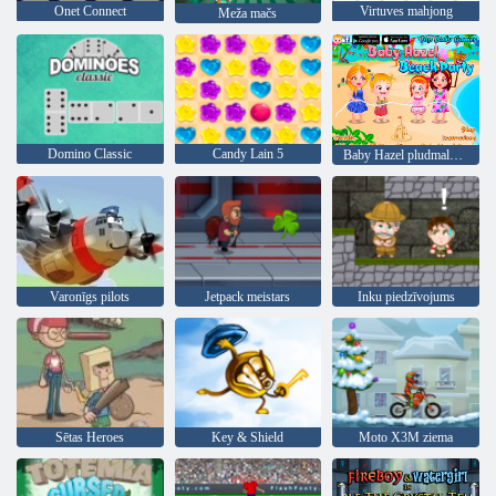
Onet Connect
Virtuves mahjong
Meža mačs
Domino Classic
Candy Lain 5
Baby Hazel pludmales ballīte
Varonīgs pilots
Jetpack meistars
Inku piedzīvojums
Sētas Heroes
Key & Shield
Moto X3M ziema