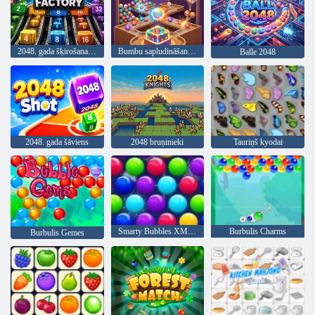
2048. gada šķirošanas rūpnīca
Bumbu sapludināšana 2048: mīkla
Balle 2048
2048. gada šāviens
2048 bruņinieki
Tauriņš kyodai
Smarty Bubbles XMas Edition
Burbulis Charms
Burbulis Gemes