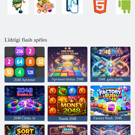
Līdzīgi flash spēles
Apvienot blokus 2048
2048. gada duelis
2048 Apvienot
2048 Čūska. io
Factory Rush: 2048 Merge
Nauda 2048