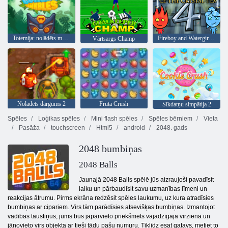
Totemija: nolādēts marmors
Fireboy and Watergirl 4: Kristāla templis
Vārtsargs Champ
Nolādēts dārgums 2
Fruta Crush
Sīkdatņu simpātija 2
Spēles
Loģikas spēles
Mini flash spēles
Spēles bērniem
Vieta
Pasāža
touchscreen
Html5
android
2048. gads
2048 bumbiņas
2048 Balls
Jaunajā 2048 Balls spēlē jūs aizraujoši pavadīsit
laiku un pārbaudīsit savu uzmanības līmeni un
reakcijas ātrumu. Pirms ekrāna redzēsit spēles laukumu, uz kura atradīsies
bumbiņas ar cipariem. Virs tām parādīsies atsevišķas bumbiņas. Izmantojot
vadības taustiņus, jums būs jāpārvieto priekšmets vajadzīgajā virzienā un
jānovieto virs objekta ar tieši tādu pašu numuru. Tiklīdz esat gatavs, metiet to