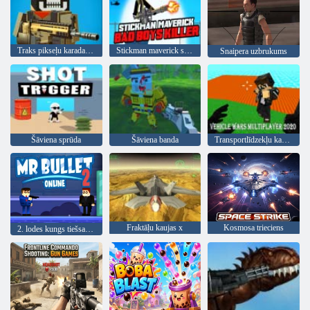
Traks pikseļu karadarbība
Stickman maverick slikto zēnu slepkava
Snaipera uzbrukums
Šāviena sprūda
Šāviena banda
Transportlīdzekļu karu multiplayer 2020
Fraktāļu kaujas x
Kosmosa trieciens
2. lodes kungs tiešsaistē