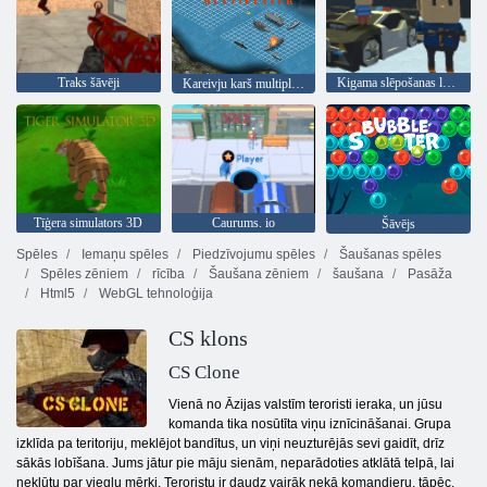
Traks šāvēji
Kigama slēpošanas lekt!
Kareivju karš multiplayer
Tīģera simulators 3D
Caurums. io
Šāvējs
Spēles
Iemaņu spēles
Piedzīvojumu spēles
Šaušanas spēles
Spēles zēniem
rīcība
Šaušana zēniem
šaušana
Pasāža
Html5
WebGL tehnoloģija
CS klons
CS Clone
Vienā no Āzijas valstīm teroristi ieraka, un jūsu
komanda tika nosūtīta viņu iznīcināšanai. Grupa
izklīda pa teritoriju, meklējot bandītus, un viņi neuzturējās sevi gaidīt, drīz
sākās lobīšana. Jums jātur pie māju sienām, neparādoties atklātā telpā, lai
nekļūtu par vieglu mērķi. Teroristu ir daudz vairāk nekā komandieru, tāpēc,