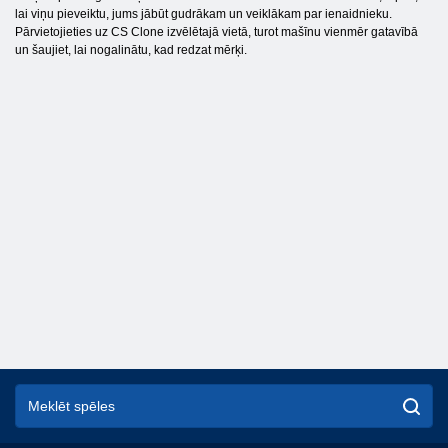
lai viņu pieveiktu, jums jābūt gudrākam un veiklākam par ienaidnieku.
Pārvietojieties uz CS Clone izvēlētajā vietā, turot mašīnu vienmēr gatavībā
un šaujiet, lai nogalinātu, kad redzat mērķi.