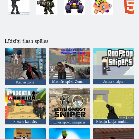
Līdzīgi flash spēles
Maskēts spēki: Zombie Survival
Jumta snaiperi
Kaujas zona
Pikseļu karavīrs
Pikseļu kaujas multiplayer
Elites spoku snaiperis