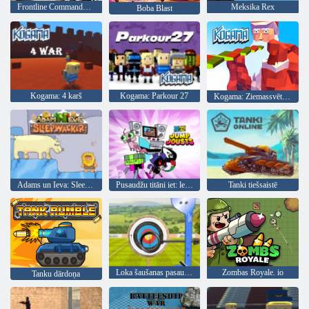
Frontline Commando Shooting: Gun Games
Meksika Rex
Boba Blast
Kogama: 4 karš
Kogama: Parkour 27
Kogama: Ziemassvētku parks
Adams un Ieva: Sleepwalker
Pusaudžu titāni iet: leciet Jousts
Tanki tiešsaistē
Loka šaušanas pasaules tūre
Zombas Royale. io
Tanku dārdoņa