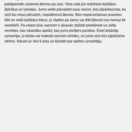
pakāpeniski uzņemot ātrumu pa ceļu. Viņa ceļā jūs redzēsiet dažādus
šķēršļus un lamatas. Jums veikli pārvaldot savu varoni, būs jāpārliecinās, ka
viņš tos visus pārvarēs, nepalēninot ātrumu. Būs nepieciešamas prasmes
lēkt un veikt dažādus trikus, jo rāpties pa sienu vai lēkt tālumā nav nemaz tik
vienkārši. Pa ceļam jūsu varonim ir jāsavāc dažādi priekšmeti un zelta
monētas, kas izkaisītas apkārt, kas jums piešķirs punktus. Esiet ārkārtīgi
uzmanīgs, jo kļūda var maksāt varonim dzīvību, un jums viss būs jāpārdzīvo
vēlreiz. Nāciet uz Vex 6 play un kļūstiet par spēles uzvarētāju.