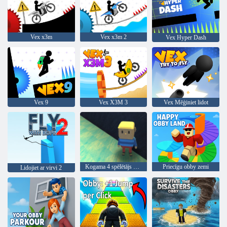
Vex x3m
Vex x3m 2
Vex Hyper Dash
Vex 9
Vex X3M 3
Vex Mēģiniet lidot
Kogama 4 spēlētājs parkour
Priecīgu obby zemi
Lidojiet ar virvi 2