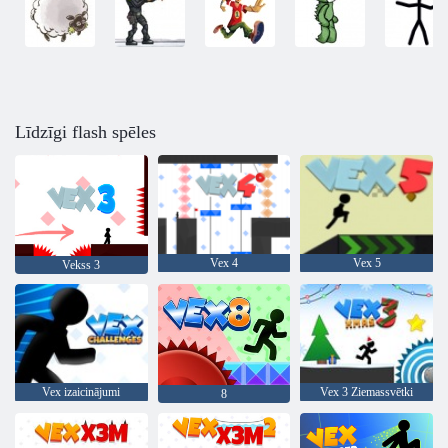
Līdzīgi flash spēles
Vex 4
Vex 5
Vekss 3
Vex izaicinājumi
Vex 3 Ziemassvētki
8