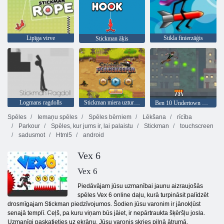
Lipīga virve
Stikla finierzāģis
Stickman āķis
Logmans ragdolls
Stickman miera uzturētājs
Ben 10 Undertown Runner
Spēles
Iemaņu spēles
Spēles bērniem
Lēkšana
rīcība
Parkour
Spēles, kur jums ir, lai palaistu
Stickman
touchscreen
sadusmot
Html5
android
Vex 6
Vex 6
Piedāvājam jūsu uzmanībai jaunu aizraujošās
spēles Vex 6 online daļu, kurā turpināsit palīdzēt
drosmīgajam Stickman piedzīvojumos. Šodien jūsu varonim ir jānokļūst
senajā templī. Ceļš, pa kuru viņam būs jāiet, ir nepārtraukta šķēršļu josla.
Uzmanīgi paskatieties uz ekrānu. Jūsu varonis skries pilnā ātrumā,