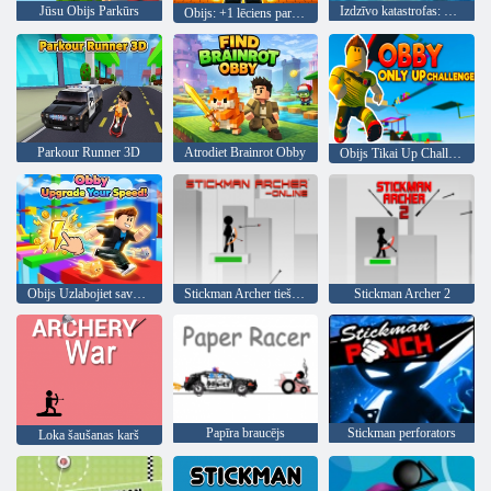
Jūsu Obijs Parkūrs
Izdzīvo katastrofas: Obijs
Obijs: +1 lēciens par klikšķi
Parkour Runner 3D
Atrodiet Brainrot Obby
Obijs Tikai Up Challenge
Obijs Uzlabojiet savu ātrumu!
Stickman Archer tiešsaistē
Stickman Archer 2
Papīra braucējs
Stickman perforators
Loka šaušanas karš