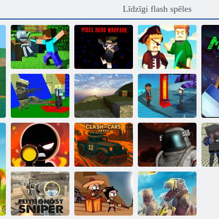
Līdzīgi flash spēles
Pikseļu varonis
Kapteinis
Bloķēt pasauli
kara
Minecraft
Šaušana Zombie
Pasaules
Blocky Gun
amatniecības
Warfare
HD
Bayou sala
Snaiperis nošāva
Automašīnu
Bl
3d
arēna sadursme
Kaujas zona