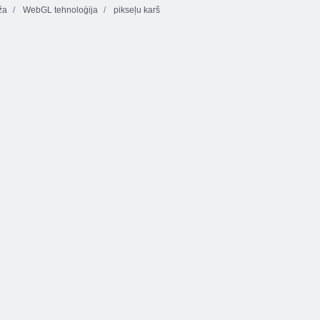
ža
WebGL tehnoloģija
pikseļu karš