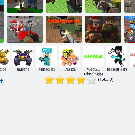
Pixel Gun
Pikseļu pistoles
Pixel Gun
pi
Apocalypse 6
apokalipse
Apocalypse 2
a
Pikseļu karu
apokalipses
A
zombijs
PGA toons
Pga5
bība
šaušana
Minecraft
Pasāža
WebGL
pikseļu karš
tehnoloģija
(Total 3)