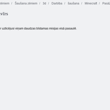
zēniem
Šaušana zēniem
3d
Darbība
šaušana
Minecraft
Pasā
avīrs
Elites spoku
Zombiji nespēj
D-Day: Rush -
snaiperis
lēkt
Tower Defense
 uzticējusi viņam daudzas bīstamas misijas visā pasaulē.