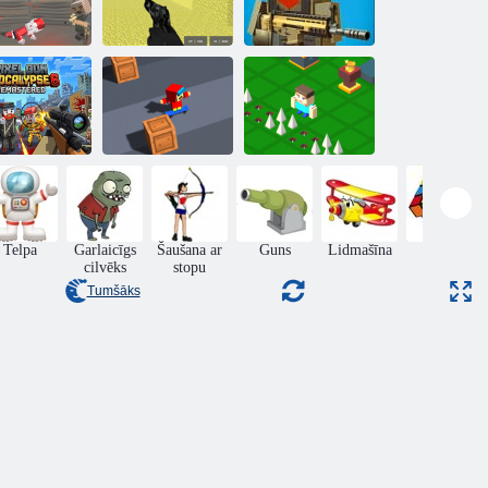
Ekstrēmā
kseļu pistoles
Pikseļu kaujas
Traks pikseļu
pokalipse 3
multiplayer
karadarbība
Pixel Gun
pocalypse 6
pārveidots
Slidu
Dauzīt Craft
Telpa
Garlaicīgs
Šaušana ar
Guns
Lidmašīna
Puzzle
cilvēks
stopu
Tumšāks