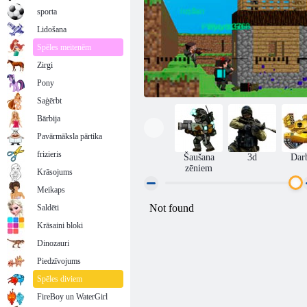
sporta
Lidošana
Spēles meitenēm
Zirgi
Pony
Saģērbt
Bārbija
Pavārmāksla pārtika
frizieris
Šaušana
3d
Dar
zēniem
Krāsojums
Meikaps
Saldēti
Pixel Gun Apocalypse 3
Krāsaini bloki
Dinozauri
Piedzīvojums
Spēles diviem
FireBoy un WaterGirl