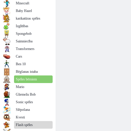
Minecraft
Baby Hazel
karikatūras spēles
Izglītības
Spongebob
Saimniecība
Transformers
Cars
Ben 10
Bēgšanas istaba
Spēles bērniem
Mario
Gliemežu Bob
Sonic spēles
Slēpošana
Kvesti
Flash spēles