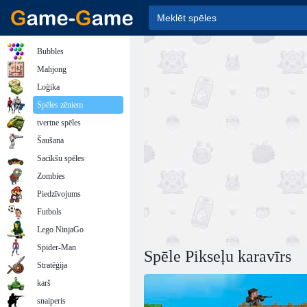
Bubbles
Mahjong
Loģika
Spēles zēniem
tvertne spēles
Šaušana
Sacīkšu spēles
Zombies
Piedzīvojums
Futbols
Lego NinjaGo
Spider-Man
Spēle Pikseļu karavīrs
Stratēģija
karš
snaiperis