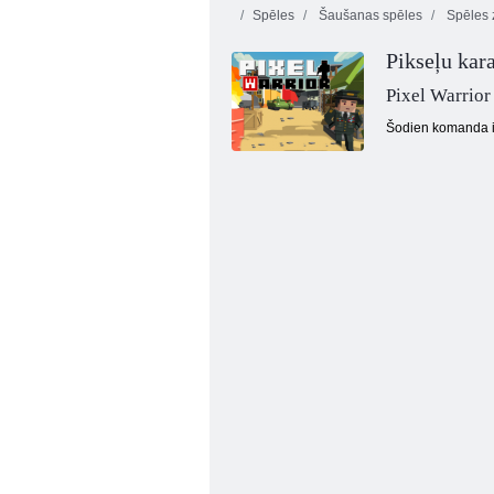
Spēles
Šaušanas spēles
Spēles 
Pikseļu kar
Pixel Warrior
Šodien komanda ir
Aitu ferma