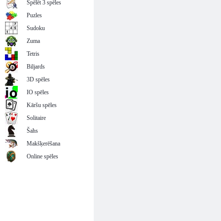
Spēlēt 3 spēles
Puzles
Sudoku
Zuma
Tetris
Biljards
3D spēles
IO spēles
Kāršu spēles
Solitaire
Šahs
Makšķerēšana
Online spēles