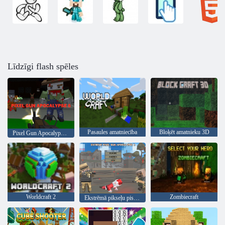
Līdzīgi flash spēles
Pasaules amatniecība
Bloķēt amatnieku 3D
Pixel Gun Apocalypse 6
Worldcraft 2
Zombiecraft
Ekstrēmā pikseļu pistoles apokalipse 3