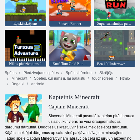
Episkā skrējiens
Super santehniķis palaist
Pikseļu Runner
Nikns piedzīvojums 2
Runā Tom Gold Run Online
Ben 10 Undertown Runner
Spēles
Piedzīvojumu spēles
Spēles bērniem
Skrējējs
Minecraft
Spēles, kur jums ir, lai palaistu
touchscreen
Html5
Begalki
android
Kapteinis Minecraft
Captain Minecraft
Slavenais Minecraft pasaulē kapteiņa pirāti brauca
uz salu, kur viens no viņa draugiem slēpās
dārgumu dārgumā. Dodoties uz krastu, viņš sāka meklēt slēptu dārgumu.
Kājām, meklējot dārgumus ap salu, viņš pakļāva dzīvajiem mirušajiem.
Tagad spēlē Captain Minecraft viņam jābrauc pa ceļu uz jūru un aizbēgt no