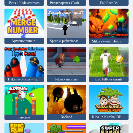
Bens 10 līdz ātrumam
Pievienojieties Clash 3d
Fall Race 3d
Apvienot numuru
Sprunki pieķeršanās 3D
Slikts skvošs: Helovīna skrējējs
Trakā revolūcija — policijas skrējējs, īpaši ikdienišķs
Jetpack meistars
Eiro futbola sprints
Badland
Kiba un Kumba: Džungļu skriešanās
Trieciens