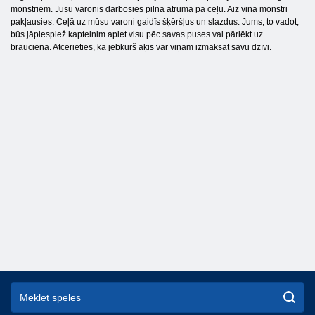
monstriem. Jūsu varonis darbosies pilnā ātrumā pa ceļu. Aiz viņa monstri
pakļausies. Ceļā uz mūsu varoni gaidīs šķēršļus un slazdus. Jums, to vadot,
būs jāpiespiež kapteinim apiet visu pēc savas puses vai pārlēkt uz
brauciena. Atcerieties, ka jebkurš āķis var viņam izmaksāt savu dzīvi.