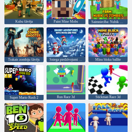
Kubu šāvēja
Paint Mine Mobs
Saimniecība: Nubik Vs Zombies
Trakais zombiju šāvējs
Sniega piedzīvojumi ar Noob un Pro!
Mīnu bloku ballīte
Run Race 3d
Stickman Race 3d
Super Mario Rush 2