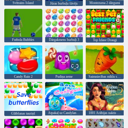
Svītrains Island
Montezuma 2 dārgumi
Jūras burbuļu šāvējs
Futbola Bubbles
Dārgakmens burbuļi 3
Top Izlase Draugi
Candy Rain 2
Pudiņa zeme
Saimniecības mīklu stāsts
Atpakaļ uz Candyland Sweet River
1001 Arābijas naktis 5: Sinbad jūrnieks
Glābšanas tauriņš