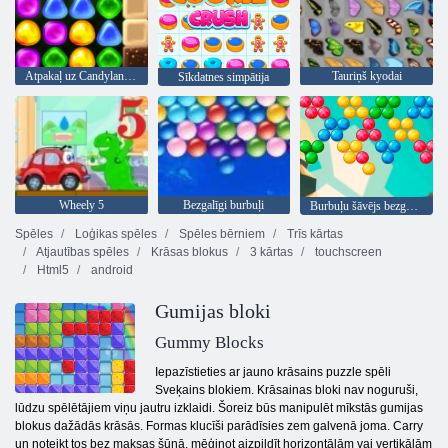
Atpakaļ uz Candyland 4: Lollipop Garden
Tauriņš kyodai
Sīkdatnes simpātija
Wheely 5
Bezgalīgi burbuļi
Burbuļu šāvējs bezgalīgs
Spēles
Loģikas spēles
Spēles bērniem
Trīs kārtas
Atjautības spēles
Krāsas blokus
3 kārtas
touchscreen
Html5
android
Gumijas bloki
Gummy Blocks
Iepazīstieties ar jauno krāsains puzzle spēli
Sveķains blokiem. Krāsainas bloki nav noguruši,
lūdzu spēlētājiem viņu jautru izklaidi. Šoreiz būs manipulēt mīkstās gumijas
blokus dažādās krāsās. Formas klucīši parādīsies zem galvenā joma. Carry
un noteikt tos bez maksas šūnā, mēģinot aizpildīt horizontālām vai vertikālām