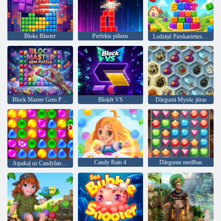
Bloks Blaster
Perfekts piliens
Lodziņš Pieskarieties Kārtot
Block Master Gem Puzzle
Bloķēt VS
Dārgumi Mystic jūras
Candy Rain 4
Dārgumu medības
Atpakaļ uz Candyland 2