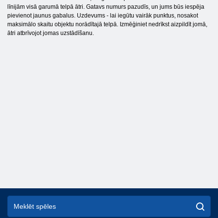
līnijām visā garumā telpā ātri. Gatavs numurs pazudīs, un jums būs iespēja
pievienot jaunus gabalus. Uzdevums - lai iegūtu vairāk punktus, nosakot
maksimālo skaitu objektu norādītajā telpā. Izmēģiniet nedrīkst aizpildīt jomā,
ātri atbrīvojot jomas uzstādīšanu.