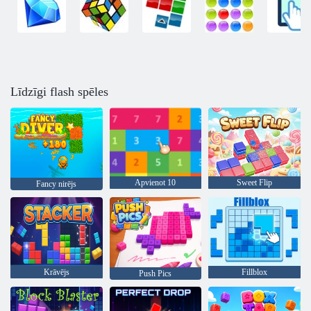
Līdzīgi flash spēles
Apvienot 10
Sweet Flip
Fancy nirējs
Krāvējs
Fillblox
Push Pics