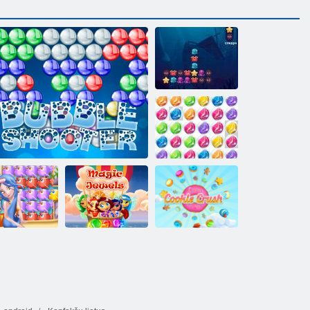
Okeāna avārija
Dārgakmens
burbuļi 3
Burvju
Sīkdatņu
Jūrnieks
Burbuļu šāvējs HD
dārglietas
simpātija 2