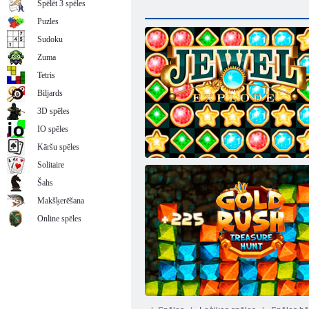
Spēlēt 3 spēles
Puzles
Sudoku
Zuma
Tetris
Biljards
3D spēles
IO spēles
Kāršu spēles
Solitaire
Šahs
Makšķerēšana
Online spēles
Jewel eksplodēt