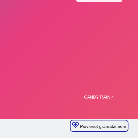
Pievienot grāmatzīmēm