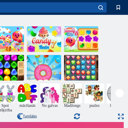
andy Rain 6
Candy Lain 7
Candy Lain 8
Atpakaļ uz
andyland 4:
Sīkdatnes
Dārgumu
llipop Garden
simpātija
medības
Spot
mācīšanās
No galvas
Madžongs
puzles
labirints
tšķirība
Tumšāks