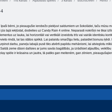
rniem
Trīs kārtas
Atjautības spēles
3 kārtas
touchscreen
Html5
Fireboy and
 4
Watergirl 4:
Kris Mahjong
Kristāla templis
Tauriņš kyodai
 īpaši bērni, jo pieaugušie ierobežo piekļuvi saldumiem un šokolādei, taču mūsu maz
i jūs tajā iekļūstat, dodieties uz Candy Rain 4 online. Neparasti nokrišņi ne tikai izl
mentus uz lauka, lai horizontāli vai vertikāli izveidotu trīs vai vairāk identisku kon
ieto rindā, lai tas stātos spēkā. Lai palaistu smaržīgu lietu, palaidiet bonusu ķēdi. 
Turpinot darbu, paneļa labajā pusē tiks atvērti papildu mehānismi, lai atvieglotu mī
. Saldā zeme dāsni dalīsies ar jums savās bagātībās, ja izrādīsiet atjautību, veiklīb
lay spēle ir krāsaina un jautra, tā patiks gan meitenēm, gan zēniem, pieaugušaji