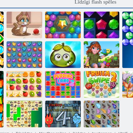
Līdzīgi flash spēles
Jūras burbuļu
Kaķēnu burbuļi
šāvējs
Jewel pārsprāgt
Piedzīvojumu
Fruta Crush
sulīgs ogas
Svītrains Island
Sulīga
domuzīme
Pudding zeme 2
Fruita Swipe 2