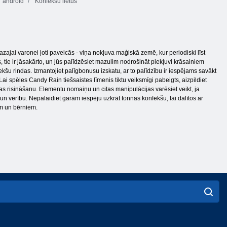
android
Konfekšu lietus
ajai varonei ļoti paveicās - viņa nokļuva maģiskā zemē, kur periodiski līst
īs, tie ir jāsakārto, un jūs palīdzēsiet mazulim nodrošināt piekļuvi krāsainiem
fekšu rindas. Izmantojiet palīgbonusu izskatu, ar to palīdzību ir iespējams savākt
Lai spēles Candy Rain tiešsaistes līmenis tiktu veiksmīgi pabeigts, aizpildiet
klas risināšanu. Elementu nomaiņu un citas manipulācijas varēsiet veikt, ja
u un vērību. Nepalaidiet garām iespēju uzkrāt tonnas konfekšu, lai dalītos ar
em un bērniem.