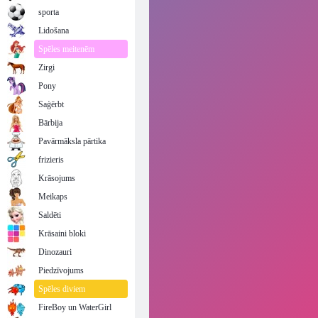
Candy Rain 2
sporta
Lidošana
Spēles meitenēm
Zirgi
Pony
Saģērbt
Bārbija
Pavārmāksla pārtika
frizieris
Krāsojums
Meikaps
Saldēti
Krāsaini bloki
Dinozauri
Piedzīvojums
Spēles diviem
FireBoy un WaterGirl