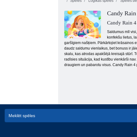
Spēles
Loģikas spēles
Spēles bē
Candy Rain
Candy Rain 4
Saldumus mīl visi,
konfekšu lietus, la
garšīgiem našķiem. Pārkārtojiet krāsainos ele
Gold Rush dārgumu medības
daudz saldumu vienlaikus, bet bonuss ir jāiev
skalu, kas atrodas apakšējā kreisajā stūrī. 
radīsies situācija, kad kustību vienkārši nav
draugiem un pabarotu visus. Candy Rain 4 p