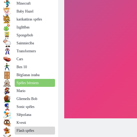
Minecraft
Baby Hazel
karikatūras spēles
Izglītības
Spongebob
Saimniecība
Transformers
Cars
Ben 10
Bēgšanas istaba
Spēles bērniem
Mario
Gliemežu Bob
Sonic spēles
Slēpošana
Kvesti
Flash spēles