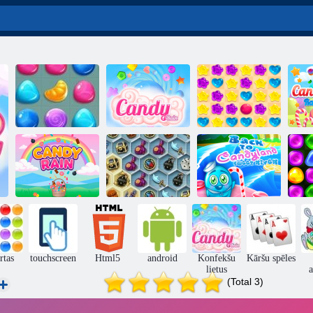
Candy Lain 3
Candy Rain
Candy Lain 5
C
Atpakaļ uz
Dārgumi Mystic
Candyland
C
Konfekšu lietus
jūras
Sweet River
Lo
rtas
touchscreen
Html5
android
Konfekšu
Kāršu spēles
lietus
a
(Total 3)