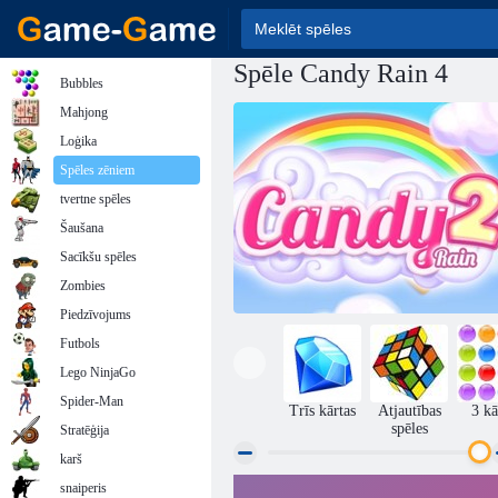
Spēle Candy Rain 4
Bubbles
Mahjong
Loģika
Spēles zēniem
tvertne spēles
Šaušana
Sacīkšu spēles
Zombies
Piedzīvojums
Futbols
Lego NinjaGo
Spider-Man
Trīs kārtas
Atjautības
3 kā
spēles
Stratēģija
karš
snaiperis