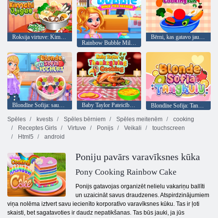
Roksija virtuve: Kimchi JJigae
Bērni, kas gatavo jautrību
Rainbow Bubble Milk tējas automāts
Blondīne Sofija: sausa jogurts
Baby Taylor Pateicības dienas gatavošana
Blondīne Sofija: Tanghulu
Spēles
kvests
Spēles bērniem
Spēles meitenēm
cooking
Receptes Girls
Virtuve
Ponijs
Veikali
touchscreen
Html5
android
Poniju pavārs varavīksnes kūka
Pony Cooking Rainbow Cake
Ponijs gatavojas organizēt nelielu vakariņu ballīti
un uzaicināt savus draudzenes. Atspirdzinājumiem
viņa nolēma iztvert savu iecienīto korporatīvo varavīksnes kūku. Tas ir ļoti
skaisti, bet sagatavoties ir daudz nepatikšanas. Tas būs jauki, ja jūs