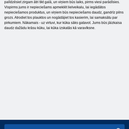
palīdzēsiet zirgam ātri tikt galā, un viņiem būs laiks, pirms viesi parādīsies.
Vispirms jums ir nepieciešams apmeklēt lielveikalu, lai iegādātos
nepieciešamos produktus, un viņiem būs nepieciešams daudz, gandrīz pilns
grozs. Atrodiet tos plauktos un nogādājiet tos kasierim, lai samaksātu par
pirkumiem. Nākamais - uz virtuvi, kur kūka sāks gatavot. Jums būs jāizkaisa
daudz dažādu krāsu kūku, lai kūka izskatās kā varavīksne.