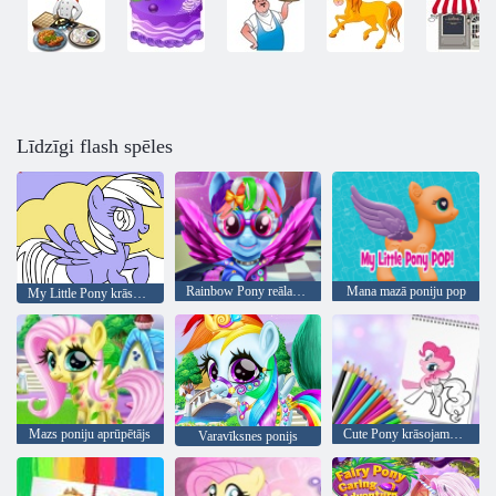
Līdzīgi flash spēles
Rainbow Pony reālas frizūras
Mana mazā poniju pop
My Little Pony krāsojamā grāmata
Mazs poniju aprūpētājs
Cute Pony krāsojamā grāmata
Varavīksnes ponijs