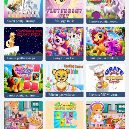
Saldu poniju krāsojamā grāmata
Muļķīga muša
Pasaku poniju kopjošais piedzīvojums
Poniju platformas projekts: brīvdienu īpašais
Pony Color Fun
Jauki poniju mīklu meklējumi
Ēdienu gatavošanas spēles bērniem
Lielisks MOM virtuves griezējs
Jauks poniju atmiņas meklējums