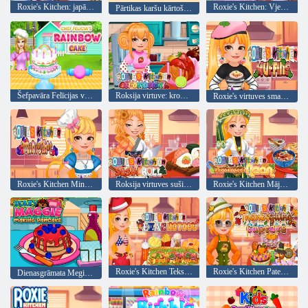
Roxie's Kitchen: japāņu karijs
Roxie's Kitchen: Vjetnamiešu Pho
Pārtikas karšu kārtošana
Šefpavāra Felīcijas varavīksnes kūka
Roksija virtuve: kromboloni
Roxie's virtuves smalkmaizītes
Roxie's Kitchen Mini torte
Roksija virtuves suši rullis
Roxie's Kitchen Mājas Naan
Roxie's Kitchen Teksasas hotdogs
Roxie's Kitchen Pateicības kēkss
Dienasgrāmata Megija Pankūku gatavošanā