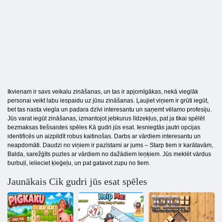
Ikvienam ir savs veikalu zināšanas, un tas ir apjomīgākas, nekā vieglāk
personai veikt labu iespaidu uz jūsu zināšanas. Ļaujiet viņiem ir grūti iegūt,
bet tas nasta viegla un padara dzīvi interesantu un saņemt vēlamo profesiju.
Jūs varat iegūt zināšanas, izmantojot jebkurus līdzekļus, pat ja tikai spēlēt
bezmaksas tiešsaistes spēles Kā gudri jūs esat. Iesniegtās jautri opcijas
identificēs un aizpildīt robus kaitinošas. Darbs ar vārdiem interesantu un
neapdomāti. Daudzi no viņiem ir pazīstami ar jums – Starp tiem ir karātavām,
Balda, sarežģīts puzles ar vārdiem no dažādiem leņķiem. Jūs meklēt vārdus
burbuļi, ielieciet ķieģeļu, un pat gatavot zupu no tiem.
Jaunākais Cik gudri jūs esat spēles