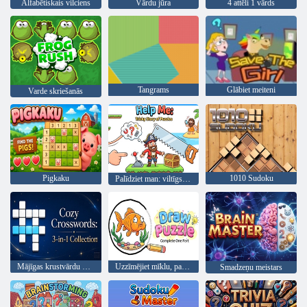
Alfabētiskais vilciens
Vārdu jūra
4 attēli 1 vārds
Tangrams
Glābiet meiteni
Varde skriešanās
Pigkaku
1010 Sudoku
Palīdziet man: viltīgs mīklu stāsts
Mājīgas krustvārdu mīklas: 3-in-1 kolekcija
Uzzīmējiet mīklu, pabeidziet vienu daļu
Smadzeņu meistars