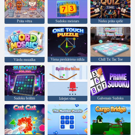
Prāta vētra
Sudoku meistars
Nieku prāta spēle
Viena pieskāriena mīkla
Chill Tic Tac Toe
Vārdu mozaīka
Sudoku brālim
Galvenais Sudoku
Izlejiet vīnu