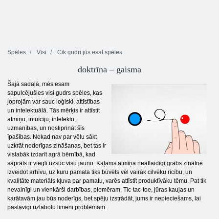
Spēles
Visi
Cik gudri jūs esat spēles
doktrīna – gaisma
Šajā sadaļā, mēs esam
sapulcējušies visi gudrs spēles, kas
joprojām var sauc loģiski, attīstības
un intelektuālā. Tās mērķis ir attīstīt
atmiņu, intuīciju, intelektu,
uzmanības, un nostiprināt šīs
īpašības. Nekad nav par vēlu sākt
uzkrāt noderīgas zināšanas, bet tas ir
vislabāk izdarīt agrā bērnībā, kad
saprāts ir viegli uzsūc visu jauno. Kaļams atmiņa neatlaidīgi grabs zinātne
izveidot arhīvu, uz kuru pamata tiks būvēts vēl vairāk cilvēku rīcību, un
kvalitāte materiāls kļuva par pamatu, varēs attīstīt produktīvāku tēmu. Pat tik
nevainīgi un vienkārši darbības, piemēram, Tic-tac-toe, jūras kaujas un
karātavām jau būs noderīgs, bet spēju izstrādāt, jums ir nepieciešams, lai
pastāvīgi uzlabotu līmeni problēmām.