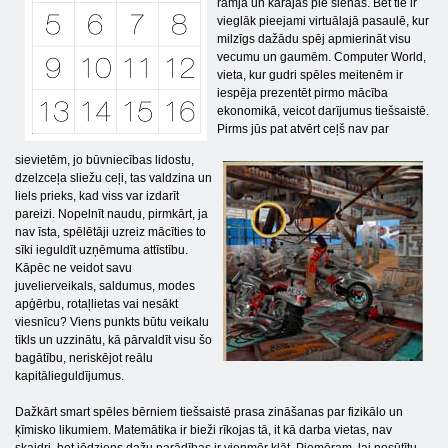
rāmja un karājas pie sienas. Bet tie ir
vieglāk pieejami virtuālajā pasaulē, kur
milzīgs dažādu spēj apmierināt visu
vecumu un gaumēm. Computer World,
vieta, kur gudri spēles meitenēm ir
iespēja prezentēt pirmo mācība
ekonomikā, veicot darījumus tiešsaistē.
Pirms jūs pat atvērt ceļš nav par
sievietēm, jo ​​būvniecības lidostu,
dzelzceļa sliežu ceļi, tas valdzina un
liels prieks, kad viss var izdarīt
pareizi. Nopelnīt naudu, pirmkārt, ja
nav īsta, spēlētāji uzreiz mācīties to
sīki ieguldīt uzņēmuma attīstību.
Kāpēc ne veidot savu
juvelierveikals, saldumus, modes
apģērbu, rotaļlietas vai nesākt
viesnīcu? Viens punkts būtu veikalu
tīkls un uzzinātu, kā pārvaldīt visu šo
bagātību, neriskējot reālu
kapitālieguldījumus.
Dažkārt smart spēles bērniem tiešsaistē prasa zināšanas par fizikālo un
ķīmisko likumiem. Matemātika ir bieži rīkojas tā, it kā darba vietas, nav