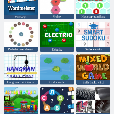
Mohex
Hexa sapludināšana
Vārtsargs
Padariet mani desmit
Gudrs sudoku
Elektrība
Hangman izaicinājums
Gudrs varde
Spēle Jaukti vārdi