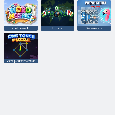
Vārdu mozaīka
GeoVex
Nonogramma
Viena pieskāriena mīkla