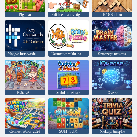
Pigkaku
Palīdziet man: viltīgs mīklu stāsts
1010 Sudoku
Mājīgas krustvārdu mīklas: 3-in-1 kolekcija
Uzzīmējiet mīklu, pabeidziet vienu daļu
Smadzeņu meistars
Prāta vētra
Sudoku meistars
IQverse
Connect Words 2026
SUM+SUM
Nieku prāta spēle