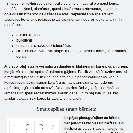
, Smart un smieklīgi spēles iemācīt vieglumu un labprāt piemērot loģika
domāšanu. Ņemt, piemēram, quests, kurā svara uzdevumus, lai atrastu
objektus un izmantot tos dažādās vietās. Nepieciešama spēlētājiem
atcerēties to, ko viņš redzēja, jo tas vienmēr var noderēs jebkurā laikā. Tā,
piemēram,
rakstot uz sienas
pulkstenis
un datums uzraksts uz fotogrāfijas
citi numuri vai vārdi var kalpot kā kodu, lai atvērtu lādes, seifi, somas,
durvju
Ar viedo rotaļlietas ietver šahs un dambrete, Mahjong un kartes, kā arī citiem,
kur jūs vēlaties, lai apdomāt nākamo gājienu. Pat tik vienkāršs uzdevums, kā
atrast līdzīgus attēlus, liecina laba atmiņa, un pacelt caurules vai vadus –
koncentrēšanās un uzmanības. Mums nav paziņojums, kā noderīgu
atpūsties, iegūt baudu no savākšanas puzles. Bet viņi arī prasa zināmas
iemaņas un spēju redzēt mazos izkaisīti gabalu turpinājuma līnijas, kas
attīstās pakāpeniski kopā, lai atvērtu pilnu attēlu.
Smart spēles smart bērniem
iespējas pieaugušajiem un bērniem
tiek pārdotas kastītēs un bieži savākti
ilustrācijas pārvērš attēlu – pieņemts