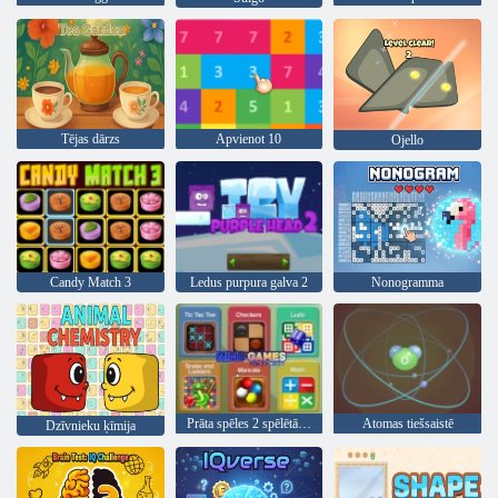
Tējas dārzs
Apvienot 10
Ojello
Candy Match 3
Ledus purpura galva 2
Nonogramma
Prāta spēles 2 spēlētājiem
Atomas tiešsaistē
Dzīvnieku ķīmija