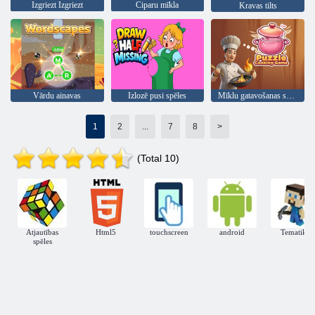
Izgriezt Izgriezt
Ciparu mīkla
Kravas tilts
Vārdu ainavas
Izlozē pusi spēles
Mīklu gatavošanas spēle
1
2
...
7
8
>
(Total 10)
Atjautības
Html5
touchscreen
android
Tematika
spēles