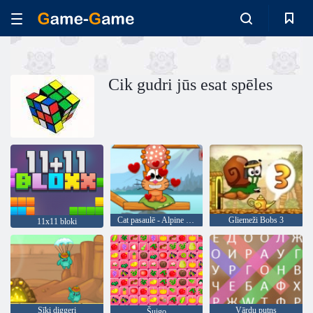
Cik gudri jūs esat spēles
Cat pasaulē - Alpine Lakes
Gliemeži Bobs 3
11x11 bloki
Sīki diggeri
Vārdu putns
Šuigo