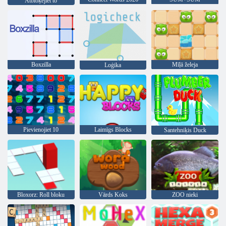
Atbloķējiet to
Boxzilla
Mīļā želeja
Loģika
Pievienojiet 10
Laimīgs Blocks
Santehniķis Duck
Bloxorz: Roll bloku
Vārds Koks
ZOO nieki