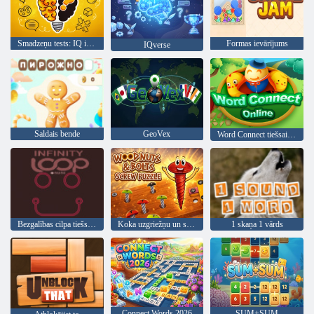
Smadzeņu tests: IQ izaicinājums
Formas ievārījums
IQverse
Saldais bende
GeoVex
Word Connect tiešsaistē
Bezgalības cilpa tiešsaistē
Koka uzgriežņu un skrūvju skrūvju mīkla
1 skaņa 1 vārds
Connect Words 2026
SUM+SUM