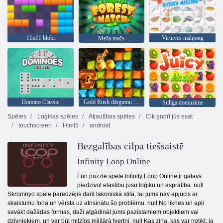
11x11 bloki
Virtuves mahjong
Meža mačs
Domino Classic
Gold Rush dārgumu medības
Sulīga domuzīme
Spēles
Loģikas spēles
Atjautības spēles
Cik gudri jūs esat
touchscreen
Html5
android
Bezgalības cilpa tiešsaistē
Infinity Loop Online
Fun puzzle spēle Infinity Loop Online ir gatavs
piedzīvot elastību jūsu loģiku un asprātība. null
Skromnyo spēle paredzējis darīt lakoniskā stilā, lai jums nav apjucis ar
skaistumu fona un vērsta uz atrisinātu šo problēmu. null No līknes un apļi
savākt dažādas formas, daži atgādināt jums pazīstamiem objektiem vai
dzīvniekiem, un var būt milzīgs militārā tvertni. null Kas zina, kas var notikt, ja