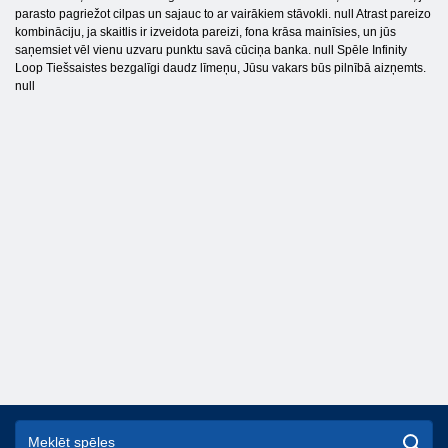
parasto pagriežot cilpas un sajauc to ar vairākiem stāvokli. null Atrast pareizo
kombināciju, ja skaitlis ir izveidota pareizi, fona krāsa mainīsies, un jūs
saņemsiet vēl vienu uzvaru punktu savā cūciņa banka. null Spēle Infinity
Loop Tiešsaistes bezgalīgi daudz līmeņu, Jūsu vakars būs pilnībā aizņemts.
null