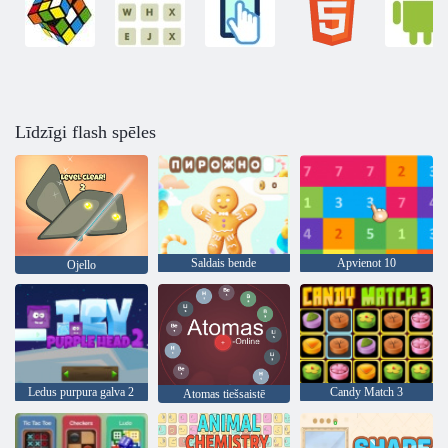
Līdzīgi flash spēles
Saldais bende
Apvienot 10
Ojello
Ledus purpura galva 2
Candy Match 3
Atomas tiešsaistē