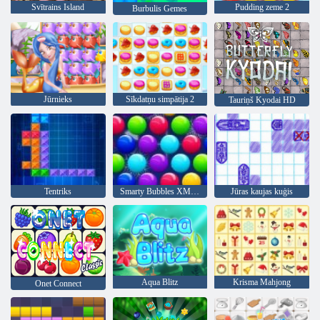
Svītrains Island
Pudding zeme 2
Burbulis Gemes
Jūrnieks
Sīkdatņu simpātija 2
Tauriņš Kyodai HD
Tentriks
Smarty Bubbles XMas Edition
Jūras kaujas kuģis
Aqua Blitz
Krisma Mahjong
Onet Connect