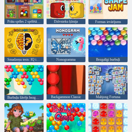
Prāta spēles 2 spēlētājiem
Dzīvnieku ķīmija
Formas ievārījums
Smadzeņu tests: IQ izaicinājums
Nonogramma
Bezgalīgi burbuļi
Backgammon Classic
Mahjong Fortuna
Burbuļu šāvējs bezgalīgs