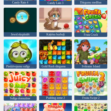
Candy Rain 4
Dārgumu medības
Candy Lain 3
Jewel eksplodēt
Kaķēnu burbuļi
Fruta Crush
Piedzīvojumu sulīgs ogas
Gold Rush dārgumu medības
Svītrains Island
Pudding zeme 2
Fruita Swipe 2
Sulīga domuzīme