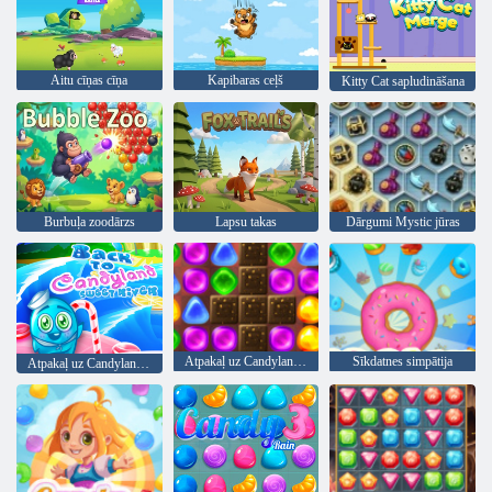
Aitu cīņas cīņa
Kapibaras ceļš
Kitty Cat sapludināšana
Burbuļa zoodārzs
Lapsu takas
Dārgumi Mystic jūras
Atpakaļ uz Candyland 2
Sīkdatnes simpātija
Atpakaļ uz Candyland Sweet River