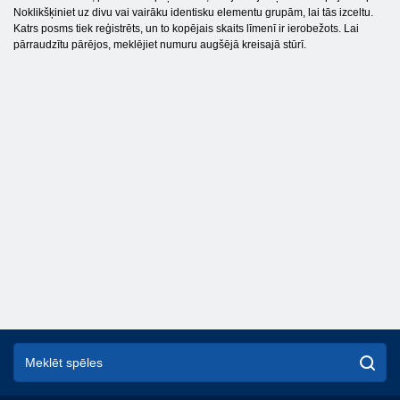
Noklikšķiniet uz divu vai vairāku identisku elementu grupām, lai tās izceltu.
Katrs posms tiek reģistrēts, un to kopējais skaits līmenī ir ierobežots. Lai
pārraudzītu pārējos, meklējiet numuru augšējā kreisajā stūrī.