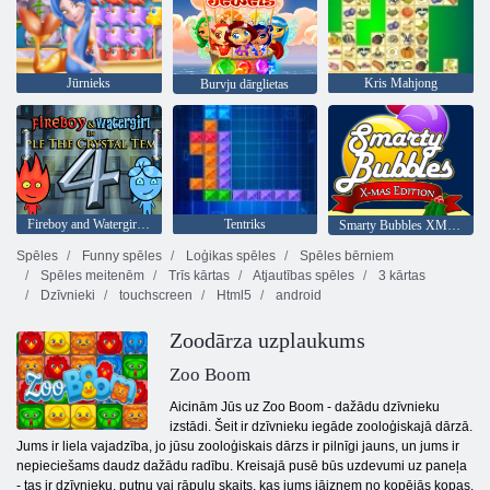
Jūrnieks
Kris Mahjong
Burvju dārglietas
Fireboy and Watergirl 4: Kristāla templis
Tentriks
Smarty Bubbles XMas Edition
Spēles
Funny spēles
Loģikas spēles
Spēles bērniem
Spēles meitenēm
Trīs kārtas
Atjautības spēles
3 kārtas
Dzīvnieki
touchscreen
Html5
android
Zoodārza uzplaukums
Zoo Boom
Aicinām Jūs uz Zoo Boom - dažādu dzīvnieku
izstādi. Šeit ir dzīvnieku iegāde zooloģiskajā dārzā.
Jums ir liela vajadzība, jo jūsu zooloģiskais dārzs ir pilnīgi jauns, un jums ir
nepieciešams daudz dažādu radību. Kreisajā pusē būs uzdevumi uz paneļa
- tas ir dzīvnieku, putnu vai rāpuļu skaits, kas jums jāizņem no kopējās kopas.