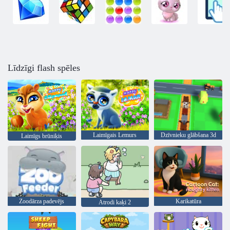
Līdzīgi flash spēles
Laimīgais Lemurs
Dzīvnieku glābšana 3d
Laimīgs brūniķis
Zoodārza padevējs
Karikatūra
Atrodi kaķi 2