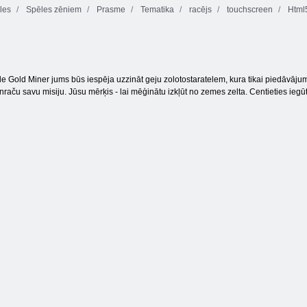
les
Spēles zēniem
Prasme
Tematika
racējs
touchscreen
Html
veida ledus
le Gold Miner jums būs iespēja uzzināt geju zolotostaratelem, kura tikai piedāvājumi, 
raču savu misiju. Jūsu mērķis - lai mēģinātu izkļūt no zemes zelta. Centieties iegūt 