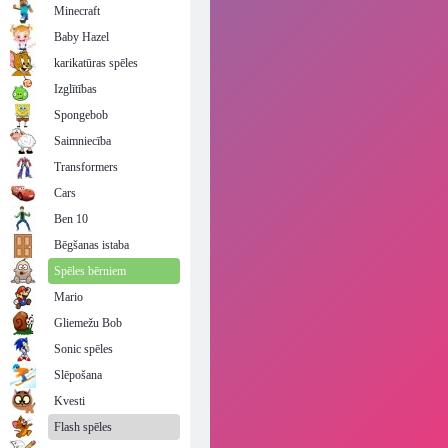
Minecraft
Baby Hazel
karikatūras spēles
Izglītības
Spongebob
Saimniecība
Transformers
Cars
Ben 10
Bēgšanas istaba
Spēles bērniem
Mario
Gliemežu Bob
Sonic spēles
Slēpošana
Kvesti
Flash spēles