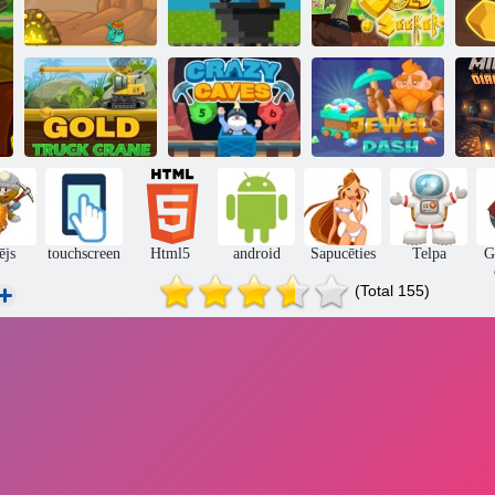
Zelta raktuves
Ze
Sīki diggeri
streiks
Zelta meklētājs
Zelta kravas
automašīna
Trakas alas
Dārglietas
ējs
touchscreen
Html5
android
Sapucēties
Telpa
G
(Total 155)