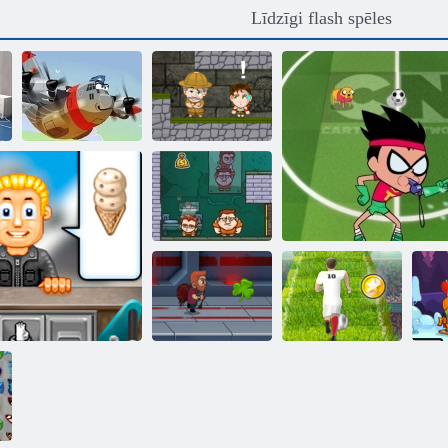
Līdzīgi flash spēles
Inku
Varonīgs pilots
piedzīvojums
Naudas virzītāji
2
Eiro futbola
Jetpack meistars
sprints
Toon Cup 2016
p