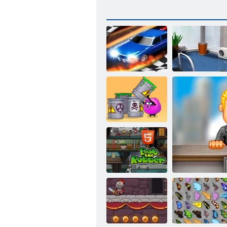
Vilkšanas
sacīkstes 3d
Mētājiet papīru 2
Muļķīgi veidi,
kā nomirt 2
Bob laupītājs H5