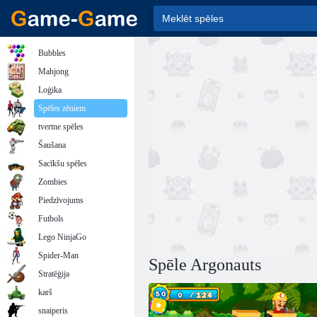
Bubbles
Mahjong
Loģika
Spēles zēniem
tvertne spēles
Šaušana
Sacīkšu spēles
Zombies
Piedzīvojums
Futbols
Lego NinjaGo
Spider-Man
Spēle Argonauts
Stratēģija
karš
snaiperis