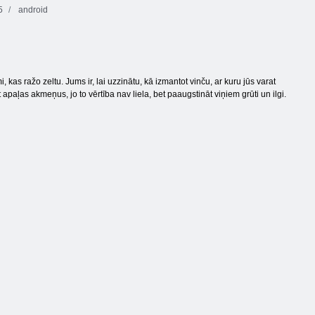
5
android
kas ražo zeltu. Jums ir, lai uzzinātu, kā izmantot vinču, ar kuru jūs varat
apaļas akmeņus, jo to vērtība nav liela, bet paaugstināt viņiem grūti un ilgi.