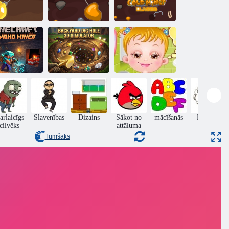
lta kalnračis
Zelta kalnraču
Klasisks Zelta
Toms
domkrats
Kalnraču
Piemājas
Minecraft
rakšanas
dimanta
cauruma 3D
Baby Hazel
kalnracis
simulators
Gulta laiks
arlaicīgs
Slavenības
Dizains
Sākot no
mācīšanās
Lēkšana
cilvēks
attāluma
Tumšāks