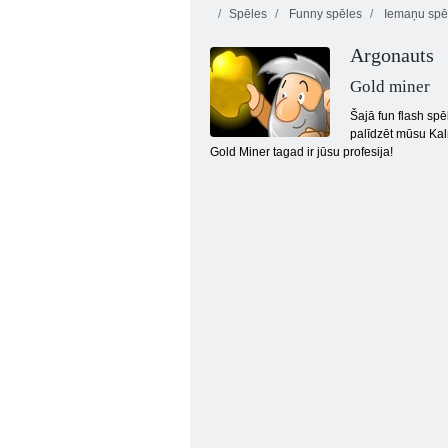
Spēles
Funny spēles
Iemaņu spē
Argonauts
Varonīgs
bruņinieks
Tauriņš kyodai
Krēm
Gold miner
Šajā fun flash spē
palīdzēt mūsu Kaln
Gold Miner tagad ir jūsu profesija!