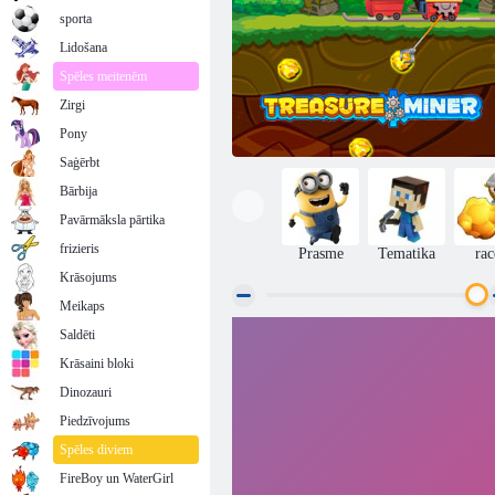
sporta
Lidošana
Spēles meitenēm
Zirgi
Pony
Saģērbt
Bārbija
Pavārmāksla pārtika
frizieris
Prasme
Tematika
rac
Krāsojums
Meikaps
Saldēti
Treasures kalnraču
Krāsaini bloki
Dinozauri
Piedzīvojums
Spēles diviem
FireBoy un WaterGirl