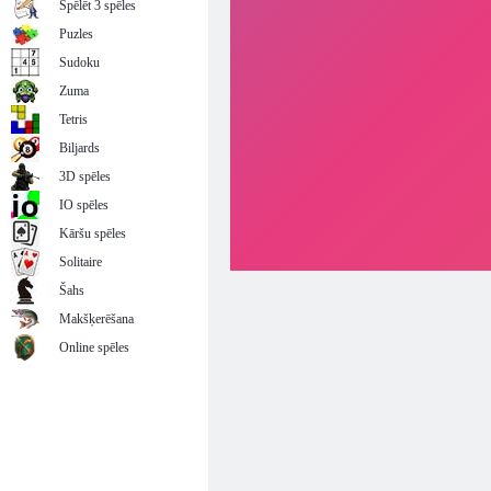
Spēlēt 3 spēles
Puzles
Sudoku
Zuma
Tetris
Biljards
3D spēles
IO spēles
Kāršu spēles
Solitaire
Šahs
Makšķerēšana
Online spēles