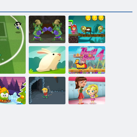
Ninja Kid pret
Troll Bokss
zombijiem
Mantkārīgs
trusis
Aizraušanās 4
Mana
Ziemas
piedzīvojumu
Slacking spēle
iedzīvojumi
grāmata 2
skola