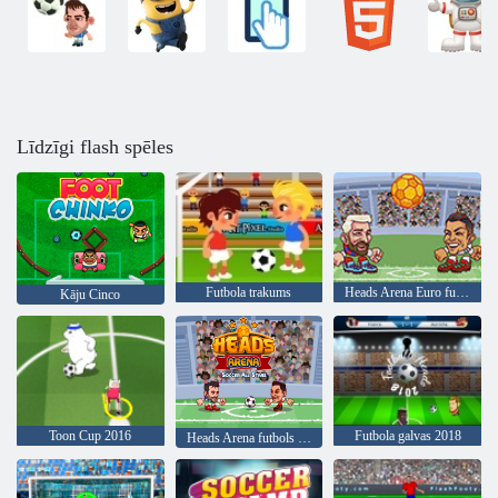
Līdzīgi flash spēles
Futbola trakums
Heads Arena Euro futbols
Kāju Cinco
Toon Cup 2016
Futbola galvas 2018
Heads Arena futbols visas zvaigznes