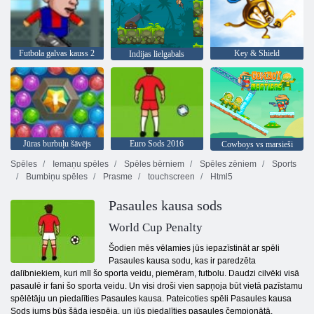
Futbola galvas kauss 2
Key & Shield
Indijas lielgabals
Jūras burbuļu šāvējs
Euro Sods 2016
Cowboys vs marsieši
Spēles
Iemaņu spēles
Spēles bērniem
Spēles zēniem
Sports
Bumbiņu spēles
Prasme
touchscreen
Html5
Pasaules kausa sods
World Cup Penalty
Šodien mēs vēlamies jūs iepazīstināt ar spēli
Pasaules kausa sodu, kas ir paredzēta
dalībniekiem, kuri mīl šo sporta veidu, piemēram, futbolu. Daudzi cilvēki visā
pasaulē ir fani šo sporta veidu. Un visi droši vien sapņoja būt vietā pazīstamu
spēlētāju un piedalīties Pasaules kausa. Pateicoties spēli Pasaules kausa
Sods jums būs šāda iespēja, un jūs piedalīties pasaules čempionātā.