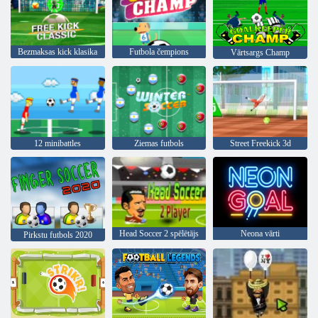
Bezmaksas kick klasika
Futbola čempions
Vārtsargs Champ
12 minibattles
Ziemas futbols
Street Freekick 3d
Head Soccer 2 spēlētājs
Neona vārti
Pirkstu futbols 2020