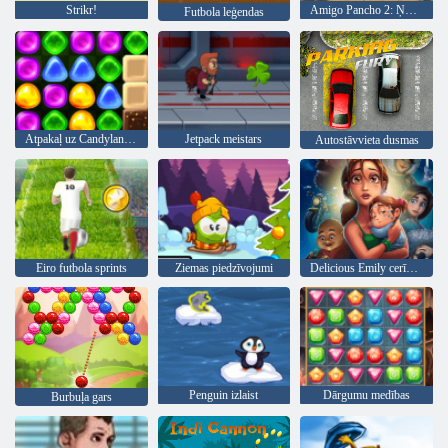
Strikr!
Amigo Pancho 2: Ņujorkas ballīte
Futbola leģendas
Atpakaļ uz Candyland 4: Lollipop Garden
Jetpack meistars
Autostāvvieta dusmas
Eiro futbola sprints
Ziemas piedzīvojumi
Delicious Emily cerības un Bailes
Penguin izlaist
Dārgumu medības
Burbuļa gars