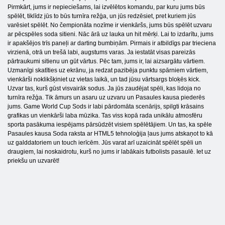
Pirmkārt, jums ir nepieciešams, lai izvēlētos komandu, par kuru jums būs
spēlēt, tiklīdz jūs to būs turnīra režģa, un jūs redzēsiet, pret kuriem jūs
varēsiet spēlēt. No čempionāta nozīme ir vienkāršs, jums būs spēlēt uzvaru
ar pēcspēles soda sitieni. Nāc ārā uz lauka un hit mērķi. Lai to izdarītu, jums
ir apakšējos trīs paneļi ar darting bumbiņām. Pirmais ir atbildīgs par trieciena
virzienā, otrā un trešā labi, augstums varas. Ja iestatāt visas pareizās
pārtraukumi sitienu un gūt vārtus. Pēc tam, jums ir, lai aizsargātu vārtiem.
Uzmanīgi skatīties uz ekrānu, ja redzat pazibēja punktu spārniem vārtiem,
vienkārši noklikšķiniet uz vietas laikā, un tad jūsu vārtsargs bloķēs kick.
Uzvar tas, kurš gūst visvairāk sodus. Ja jūs zaudējat spēli, kas lidoja no
turnīra režģa. Tik āmurs un asaru uz uzvaru un Pasaules kausa piederēs
jums. Game World Cup Sods ir labi pārdomāta scenārijs, spilgti krāsains
grafikas un vienkārši laba mūzika. Tas viss kopā rada unikālu atmosfēru
sporta pasākuma iespējams pārsūdzēt visiem spēlētājiem. Un tas, ka spēle
Pasaules kausa Soda raksta ar HTML5 tehnoloģija ļaus jums atskaņot to kā
uz galddatoriem un touch ierīcēm. Jūs varat arī uzaicināt spēlēt spēli un
draugiem, lai noskaidrotu, kurš no jums ir labākais futbolists pasaulē. Iet uz
priekšu un uzvarēt!