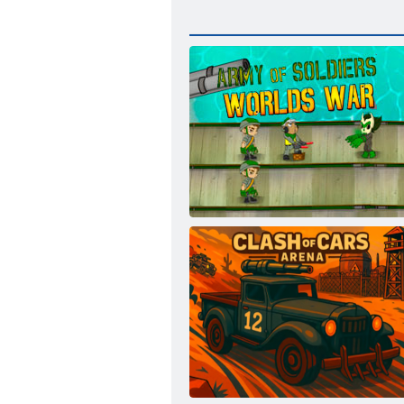
Armijas karavīru Pasauļu karš