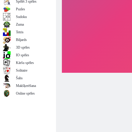
Spēlēt 3 spēles
Puzles
Sudoku
Zuma
Tetris
Biljards
3D spēles
IO spēles
Kāršu spēles
Solitaire
Šahs
Makšķerēšana
Online spēles