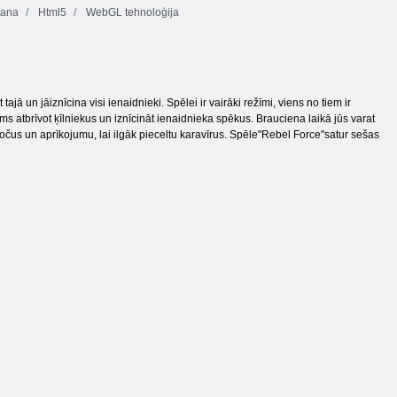
ana
Html5
WebGL tehnoloģija
tajā un jāiznīcina visi ienaidnieki. Spēlei ir vairāki režīmi, viens no tiem ir
ams atbrīvot ķīlniekus un iznīcināt ienaidnieka spēkus. Brauciena laikā jūs varat
ročus un aprīkojumu, lai ilgāk pieceltu karavīrus. Spēle"Rebel Force"satur sešas