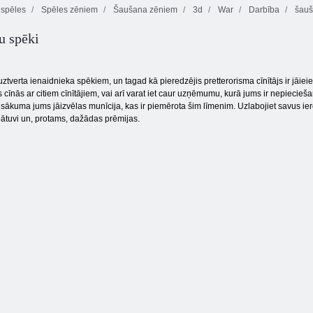
spēles
Spēles zēniem
Šaušana zēniem
3d
War
Darbība
šauš
u spēki
D-Day: Rush -
Maskēts spēki:
Tower Defense
Meksika Rex
Zombie Survival
uztverta ienaidnieka spēkiem, un tagad kā pieredzējis pretterorisma cīnītājs ir jāieiet 
ūs cīnās ar citiem cīnītājiem, vai arī varat iet caur uzņēmumu, kurā jums ir nepiecieš
 sākuma jums jāizvēlas munīcija, kas ir piemērota šim līmenim. Uzlabojiet savus ie
abātuvi un, protams, dažādas prēmijas.