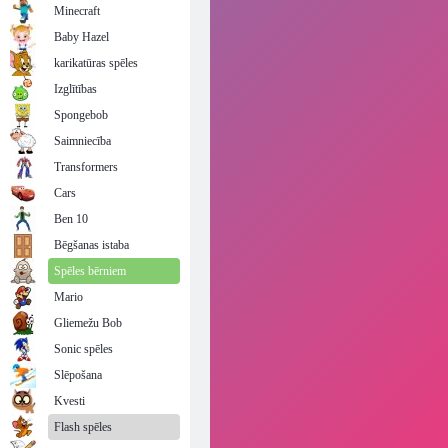
Minecraft
Baby Hazel
karikatūras spēles
Izglītības
Spongebob
Saimniecība
Transformers
Cars
Ben 10
Bēgšanas istaba
Spēles bērniem
Mario
Gliemežu Bob
Sonic spēles
Slēpošana
Kvesti
Flash spēles