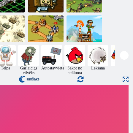
arpgalaktiku
Battleships
Milzīgs armija
Blitz Taktika
1941. gada
Army of
iesaldēta
Karaliskais
Soldiers:
priekšpuse
bruņinieks
Resistance
Telpa
Garlaicīgs
Autostāvvieta
Sākot no
Lēkšana
Puzzle
cilvēks
attāluma
Tumšāks