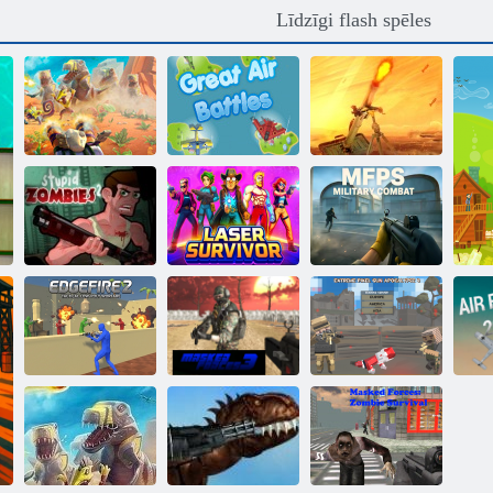
Līdzīgi flash spēles
Diena D:
Spēcīga
Great gaisa
aizsardzība
cīņām
Java. io
Izdzīvojušais
MFPS militārā
Stulbi zombiji 2
lāzers
kauja
Ekstrēmā
pikseļu pistoles
EdgeFire 2
Maskēti spēki 3
apokalipse 3