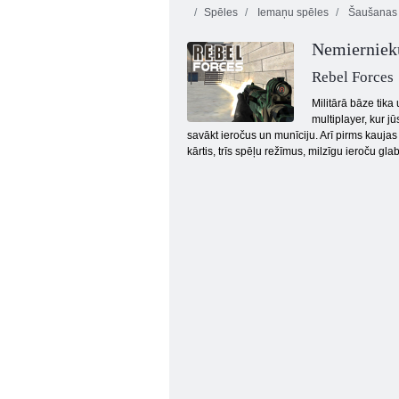
Spēles
Iemaņu spēles
Šaušanas 
Nemierniek
Rebel Forces
Militārā bāze tika 
multiplayer, kur j
savākt ieročus un munīciju. Arī pirms kaujas
Automašīnu arēna sadursme
kārtis, trīs spēļu režīmus, milzīgu ieroču gl