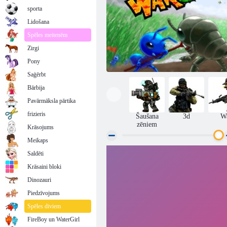
sporta
Lidošana
Spēles meitenēm
Zirgi
Pony
Saģērbt
Bārbija
Pavārmāksla pārtika
frizieris
Šaušana
3d
W
zēniem
Krāsojums
Meikaps
Saldēti
Bug War 2
Krāsaini bloki
Dinozauri
Piedzīvojums
Spēles diviem
FireBoy un WaterGirl