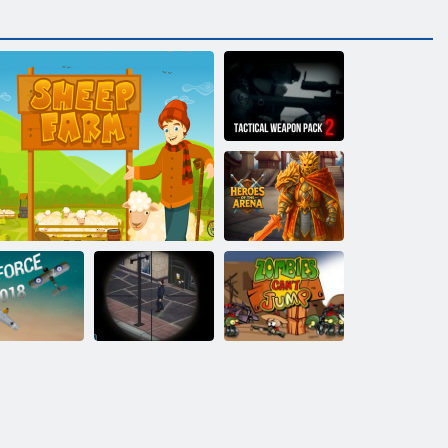
Taktiskā ieroča
pakete 2
Arēnas varoņi
Gaisa spēki
Snaipera misija
Zombiji nespēj
2018
Aitu ferma
3d
lēkt