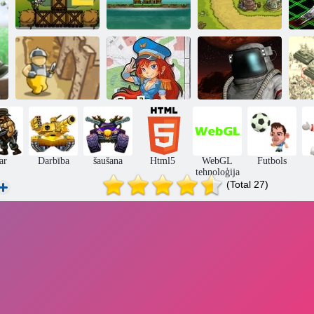
Pilsētas
aplenkums 2 -
kūrorta
St
aplenkums
Impērija salu
Valstības steiga
No Crusader
Cartoon
aizsardzība
lidojums
Kaujas zona
ar
Darbība
šaušana
Html5
WebGL
Futbols
tehnoloģija
(Total 27)