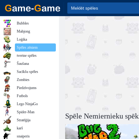
Bubbles
Mahjong
Loģika
Spēles zēniem
tvertne spēles
Šaušana
Sacīkšu spēles
Zombies
Piedzīvojums
Futbols
Lego NinjaGo
Spider-Man
Spēle Nemiernieku spēk
Stratēģija
karš
snaiperis