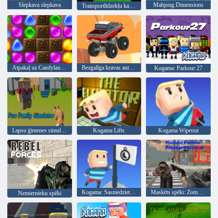
Slepkava slepkava
Mahjong Dimensions
Transportlīdzekļu karu multiplayer 2020
Atpakaļ uz Candyland 2
Bezgalīga kravas automašīna
Kogama: Parkour 27
Lapsu ģimenes simulators
Kogama Lifts
Kogama Wipeout
Kogama: Sasniedziet karogu
Maskēts spēki: Zombie Survival
Nemiernieku spēki