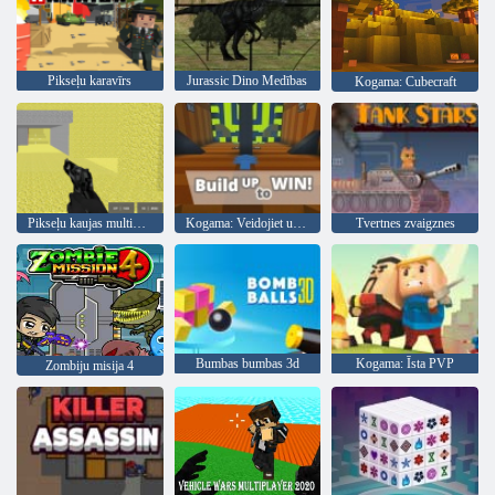
Pikseļu karavīrs
Jurassic Dino Medības
Kogama: Cubecraft
Pikseļu kaujas multiplayer
Kogama: Veidojiet uzvaru
Tvertnes zvaigznes
Bumbas bumbas 3d
Kogama: Īsta PVP
Zombiju misija 4