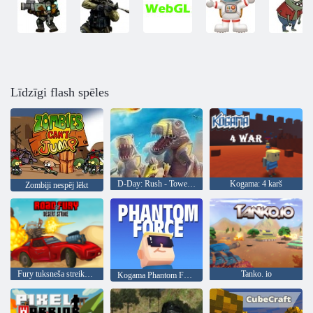
Līdzīgi flash spēles
D-Day: Rush - Tower Defense
Kogama: 4 karš
Zombiji nespēj lēkt
Fury tuksneša streika ceļš
Tanko. io
Kogama Phantom Force