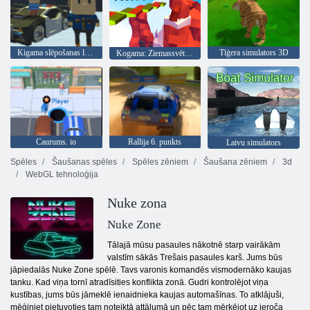
Kigama slēpošanas lekt!
Tīģera simulators 3D
Kogama: Ziemassvētku parks
Caurums. io
Rallija 6. punkts
Laivu simulators
Spēles
Šaušanas spēles
Spēles zēniem
Šaušana zēniem
3d
WebGL tehnoloģija
Nuke zona
Nuke Zone
Tālajā mūsu pasaules nākotnē starp vairākām
valstīm sākās Trešais pasaules karš. Jums būs
jāpiedalās Nuke Zone spēlē. Tavs varonis komandēs vismodernāko kaujas
tanku. Kad viņa tornī atradīsities konflikta zonā. Gudri kontrolējot viņa
kustības, jums būs jāmeklē ienaidnieka kaujas automašīnas. To atklājuši,
mēģiniet pietuvoties tam noteiktā attālumā un pēc tam mērķējot uz ieroča