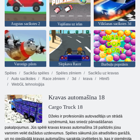
Augstas sacīkstes 2
Vilkšanas sacīkstes 3d
Vajāšana uz ielas
Varonīgs pilots
Slepkava Racer
Burbuļu popstāsts
Spēles
Sacīkšu spēles
Spēles zēniem
Sacīkšu uz kravas
Auto sacīkstes
Race zēniem
3d
krava
Html5
WebGL tehnoloģija
Kravas automašīna 18
Cargo Truck 18
Džeks ir profesionāls autovadītājs un strādā
uzņēmumā, kas sniedz pārvadāšanas
pakalpojumus. Jūs spēlē kravas kravas automašīna 18 palīdzēs jūsu
varonim veikt dažādus uzdevumus. Spēles sākumā jūs atradīsities garāžā,
un no piedāvātā kravas automašīnu saraksta izvēlieties to, kas ir piemērota