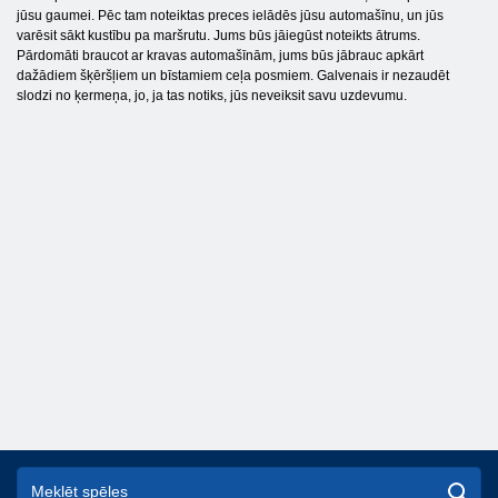
jūsu gaumei. Pēc tam noteiktas preces ielādēs jūsu automašīnu, un jūs
varēsit sākt kustību pa maršrutu. Jums būs jāiegūst noteikts ātrums.
Pārdomāti braucot ar kravas automašīnām, jums būs jābrauc apkārt
dažādiem šķēršļiem un bīstamiem ceļa posmiem. Galvenais ir nezaudēt
slodzi no ķermeņa, jo, ja tas notiks, jūs neveiksit savu uzdevumu.