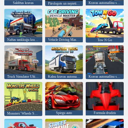
Saldētas kravas
Kravas automašīnu stāvvieta
Pārslogots un nepietiekami kvalificēts
Naftas tankkuģu kravas automašīnu novietošanas spēle
Vehicle Driving Master spēle
Tow N Go
Truck Simulator Ultimate 3D
Kalnu kravas automašīnu simulators 3D
Kravas automašīnu sacīkstes
Spiegu auto
Formula drudzis
Monsters' Wheels Special