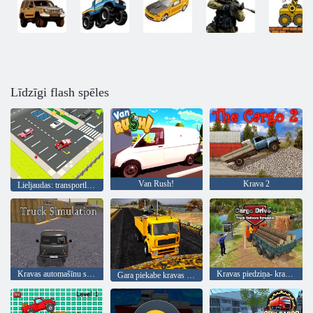
Līdzīgi flash spēles
Van Rush!
Krava 2
Lieljaudas: transportlīdzekļu zona
Kravas automašīnu simulācija
Kravas piedziņa- kravas automašīnu piegādes simulators
Gara piekabe kravas automašīnas transporta sim