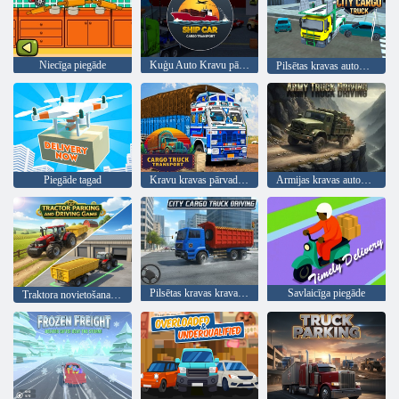
Niecīga piegāde
Kuģu Auto Kravu pārvadājumi
Pilsētas kravas automašīna
Piegāde tagad
Kravu kravas pārvadājumi
Armijas kravas automašīnu vadīšana
Pilsētas kravas kravas automašīnu vadīšana
Savlaicīga piegāde
Traktora novietošanas un braukšanas spēle