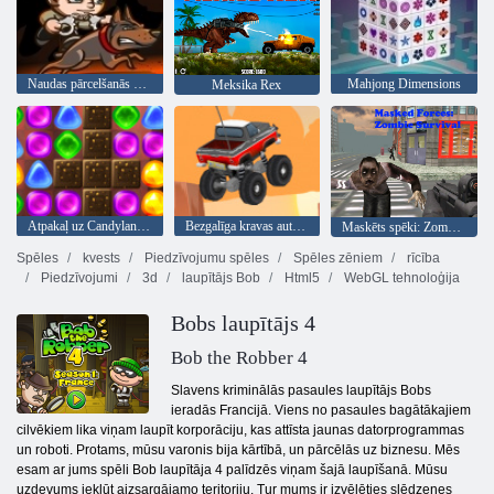
Naudas pārcelšanās 3 apsardzes pienākums
Mahjong Dimensions
Meksika Rex
Atpakaļ uz Candyland 2
Bezgalīga kravas automašīna
Maskēts spēki: Zombie Survival
Spēles
kvests
Piedzīvojumu spēles
Spēles zēniem
rīcība
Piedzīvojumi
3d
laupītājs Bob
Html5
WebGL tehnoloģija
Bobs laupītājs 4
Bob the Robber 4
Slavens kriminālās pasaules laupītājs Bobs
ieradās Francijā. Viens no pasaules bagātākajiem
cilvēkiem lika viņam laupīt korporāciju, kas attīsta jaunas datorprogrammas
un roboti. Protams, mūsu varonis bija kārtībā, un pārcēlās uz biznesu. Mēs
esam ar jums spēli Bob laupītāja 4 palīdzēs viņam šajā laupīšanā. Mūsu
uzdevums iekļūt aizsargājamo teritoriju. Tur mums ir izvēlēties slēdzenes