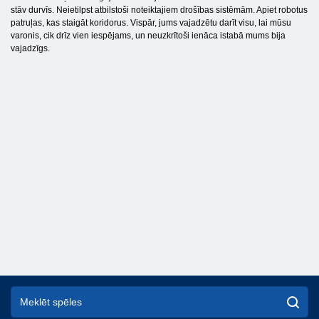
stāv durvīs. Neietilpst atbilstoši noteiktajiem drošības sistēmām. Apiet robotus
patruļas, kas staigāt koridorus. Vispār, jums vajadzētu darīt visu, lai mūsu
varonis, cik drīz vien iespējams, un neuzkrītoši ienāca istabā mums bija
vajadzīgs.