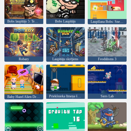
Bobs laupītājs 5: Tempļa piedzīvojums
Bobs Laupītājs
Laupīšana Bobs: Sneak Room
Robary
Laupītāju skrējiens
Feodālisms 3
Priekšnieka līmeņa šāviens
Siers Lab
Baby Hazel Alien Draugs