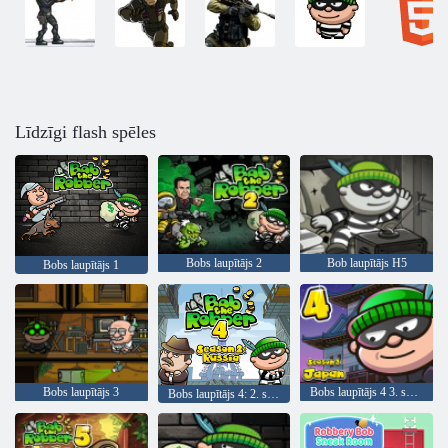
Līdzīgi flash spēles
Bobs laupītājs 2
Bob laupītājs H5
Bobs laupītājs 1
Bobs laupītājs 3
Bobs laupītājs 4 3. sezona: Japāna
Bobs laupītājs 4: 2. sezona Krievija