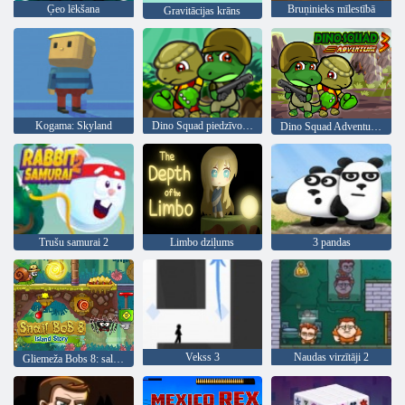
Ģeo lēkšana
Bruņinieks mīlestībā
Gravitācijas krāns
Kogama: Skyland
Dino Squad piedzīvojums
Dino Squad Adventure 3
Trušu samurai 2
Limbo dziļums
3 pandas
Vekss 3
Naudas virzītāji 2
Gliemeža Bobs 8: salas stāsts