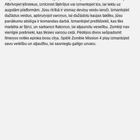
Atbrīvojiet ķīlniekus, iznīciniet šķēršļus vai izmantojiet tos, lai lektu uz
augstām platformām. Jūsu rīcībā ir vismaz deviņu veidu ieroči. Izmantojiet
dažādus veidus, apbruņojot varoņus, lai dažādotu kaujas taktiku, jūsu
panākumu atslēga ir komandas darbā. Izmantojiet pretlīdzekli, kas tiks
marķēta ar šļirci, un sarkanos flakonus, lai atjaunotu veselību. Zombiji nav
vienīgie pretinieki, kas tiksies varoņu ceļā. Pēdējos divos sešpadsmit
līmeņos notiks episka bosu cīņa. Spēlē Zombie Mission 4 play izmantojiet
savu veiklību un atjautību, lai sasniegtu galīgo uzvaru.