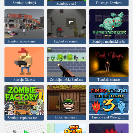
Zombiju slaktiņš
Dusmīgs Zombies
Zombijs avarē
Zombiju aplenkuma uzliesmojums
Eggbot vs zombiji
Zombiju mednieki arēta
Pikseļu šāviens
Zombiju mērķa šaušana
Tumšais ciemats
Bobs laupītājs 1
Fireboy and Watergirl 3: ledus templis
Zombiju rūpnīcas magnāts