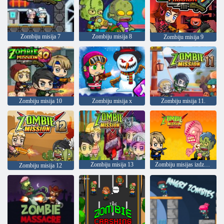
Zombiju misija 7
Zombiju misija 8
Zombiju misija 9
Zombiju misija 10
Zombiju misija x
Zombiju misija 11.
Zombiju misija 13
Zombiju misijas izdzīvotājs
Zombiju misija 12