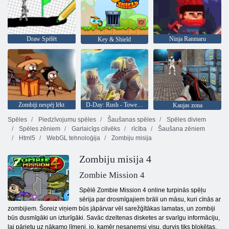
Draw Spēlēt
Ninja Ranmaru
Key & Shield
Zombiji nespēj lēkt
D-Day: Rush - Tower Defense
Kaujas zona
Spēles
Piedzīvojumu spēles
Šaušanas spēles
Spēles diviem
Spēles zēniem
Garlaicīgs cilvēks
rīcība
Šaušana zēniem
Html5
WebGL tehnoloģija
Zombiju misija
Zombiju misija 4
Zombie Mission 4
Spēlē Zombie Mission 4 online turpinās spēļu
sērija par drosmīgajiem brāli un māsu, kuri cīnās ar
zombijiem. Šoreiz viņiem būs jāpārvar vēl sarežģītākas lamatas, un zombiji
būs dusmīgāki un izturīgāki. Savāc dzeltenas disketes ar svarīgu informāciju,
lai pārietu uz nākamo līmeni, jo, kamēr nesaņemsi visu, durvis tiks bloķētas.