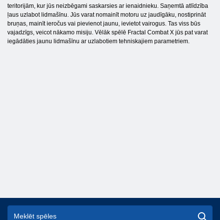
teritorijām, kur jūs neizbēgami saskarsies ar ienaidnieku. Saņemtā atlīdzība
ļaus uzlabot lidmašīnu. Jūs varat nomainīt motoru uz jaudīgāku, nostiprināt
bruņas, mainīt ieročus vai pievienot jaunu, ievietot vairogus. Tas viss būs
vajadzīgs, veicot nākamo misiju. Vēlāk spēlē Fractal Combat X jūs pat varat
iegādāties jaunu lidmašīnu ar uzlabotiem tehniskajiem parametriem.