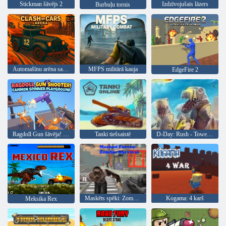
Stickman šāvējs 2
Izdzīvojušais lāzers
Burbuļu tornis
Automašīnu arēna sadursme
MFPS militārā kauja
EdgeFire 2
Ragdoll Gun šāvēja! Lielgabalu vērpēju rotaļu laukums
Tanki tiešsaistē
D-Day: Rush - Tower Defense
Maskēts spēki: Zombie Survival
Kogama: 4 karš
Meksika Rex