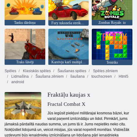
Tanku dārdoņa
Zombas Royale. io
Fury tuksneša streika ceļš
Traks šāvēji
Kareivju karš multiplayer
Tentriks
Spēles
Klasiskās spēles
Šaušanas spēles
Spēles zēniem
Lidmašīna
Šaušana zēniem
šaušana
touchscreen
Html5
android
Fraktāļu kaujas x
Fractal Combat X
Jūs iegūsit piekļuvi militārajai kosmosa bāzei, kur
varat paņemt iznīcinātāju un lidot. Pirmkārt, jums
jāmaksā pārdalītā naudas summa, un jums tā ir. Jums nepietiks neko citu.
Nokļūstiet lidojumā un, veicot misijas, jūs varat nopelnīt monētas. Visbiežāk
uzdevumi būs ienaidnieku iznīcināšana un lidošana pāri ienaidnieka