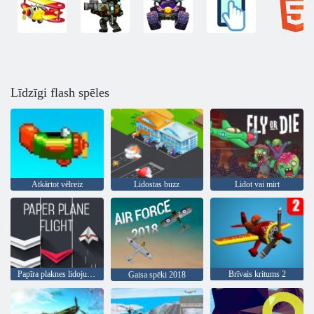
Līdzīgi flash spēles
Atkārtot vēlreiz
Lidostas buzz
Lidot vai mirt
Papīra plaknes lidojums
Brīvais kritums 2
Gaisa spēki 2018