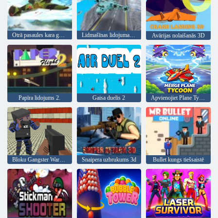
Otrā pasaules kara gaisa suņi
Lidmašīnas lidojuma 3d simulators
Avārijas nolaišanās 3D
Papīra lidojums 2.
Gaisa duelis 2
Apvienojiet Plane Tycoon
Snaipera uzbrukums 3d
Bullet kungs tiešsaistē
Bloku Gangster Warfare