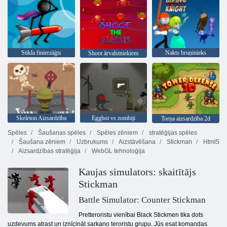
Stikla finierzāģis
Nakts bruņinieks
Shoot ārvalstniekiem
Skeleton Aizsardzība
Eggbot vs zombiji
Torņa aizsardzība 2d
Spēles
Šaušanas spēles
Spēles zēniem
stratēģijas spēles
Šaušana zēniem
Uzbrukums
Aizstāvēšana
Stickman
Html5
Aizsardzības stratēģija
WebGL tehnoloģija
Kaujas simulators: skaitītājs
Stickman
Battle Simulator: Counter Stickman
Pretteroristu vienībai Black Stickmen tika dots
uzdevums atrast un iznīcināt sarkano teroristu grupu. Jūs esat komandas