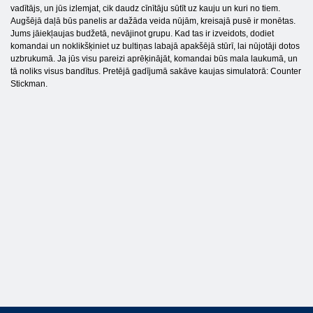
vadītājs, un jūs izlemjat, cik daudz cīnītāju sūtīt uz kauju un kuri no tiem.
Augšējā daļā būs panelis ar dažāda veida nūjām, kreisajā pusē ir monētas.
Jums jāiekļaujas budžetā, nevājinot grupu. Kad tas ir izveidots, dodiet
komandai un noklikšķiniet uz bultiņas labajā apakšējā stūrī, lai nūjotāji dotos
uzbrukumā. Ja jūs visu pareizi aprēķinājāt, komandai būs mala laukumā, un
tā noliks visus bandītus. Pretējā gadījumā sakāve kaujas simulatorā: Counter
Stickman.