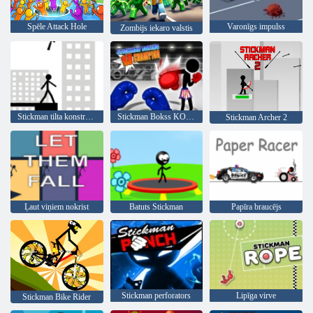
Spēle Attack Hole
Varonīgs impulss
Zombijs iekaro valstis
Stickman tilta konstruktors
Stickman Bokss KO Champion
Stickman Archer 2
Ļaut viņiem nokrist
Batuts Stickman
Papīra braucējs
Stickman perforators
Lipīga virve
Stickman Bike Rider