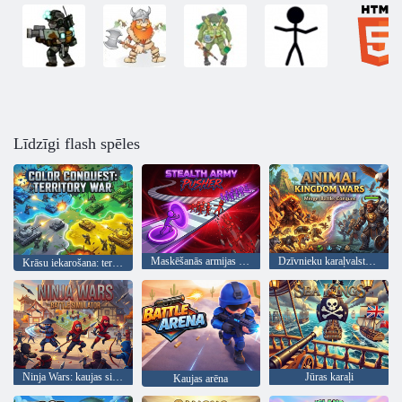
Līdzīgi flash spēles
Maskēšanās armijas stūmējs
Dzīvnieku karaļvalsts kari
Krāsu iekarošana: teritoriju karš
Ninja Wars: kaujas simulators
Jūras karaļi
Kaujas arēna