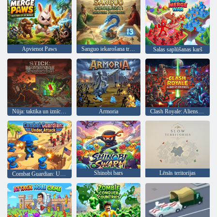
Apvienot Paws
Sanguo iekarošana trīspadsmit provincēs
Salas saplūšanas karš
Nūja: taktika un iznīcināšana
Armoria
Clash Royale: Aliens vs Colonists
Shinobi bars
Lēnās teritorijas
Combat Guardian: Under Attack